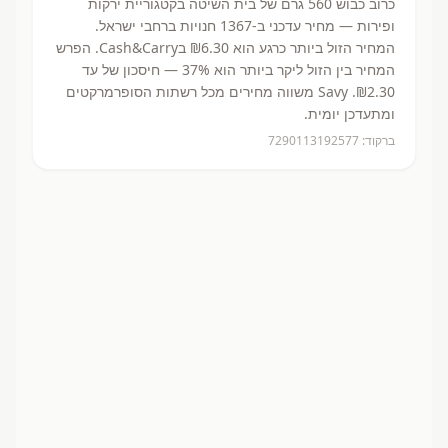
כרוב כבוש 560 גרם
של בית השיטה
בקטגוריית ירקות
ופירות
— מחיר עדכני ב-
1367
חנויות ברחבי ישראל.
המחיר הזול ביותר כרגע הוא ₪6.30
בCash&Carry.
הפרש
המחיר בין הזול ליקר ביותר הוא 37% — חיסכון של עד
₪2.30.
Savy משווה מחירים מכל רשתות הסופרמרקטים
ומתעדכן יומית.
ברקוד:
7290113192577