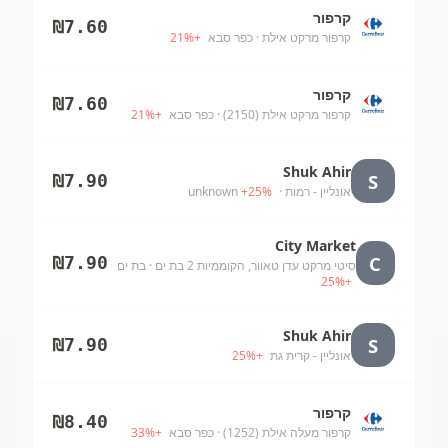
קרפור
₪
7.60
קרפור מרקט אילת
· כפר סבא
+
%
21
קרפור
₪
7.60
קרפור מרקט אילת (2150)
· כפר סבא
+
%
21
Shuk Ahir
S
₪
7.90
אונליין - רמות
· unknown
%
25
+
City Market
C
₪
7.90
סיטי מרקט עדן טאוור, הקוממיות 2 בת ים
· בת ים
25
%
+
Shuk Ahir
S
₪
7.90
אונליין - קרית גת
+
%
25
קרפור
₪
8.40
קרפור מעלה אילת (1252)
· כפר סבא
+
%
33