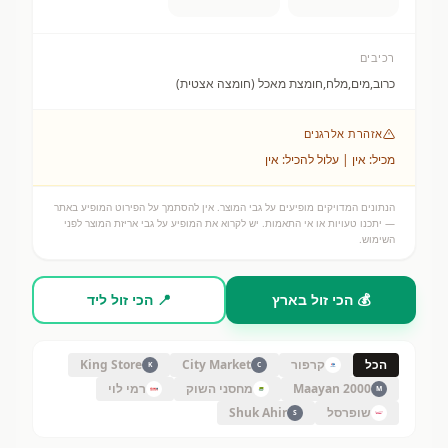
רכיבים
כרוב,מים,מלח,חומצת מאכל (חומצה אצטית)
אזהרת אלרגנים
מכיל: אין | עלול להכיל: אין
הנתונים המדויקים מופיעים על גבי המוצר. אין להסתמך על הפירוט המופיע באתר
— יתכנו טעויות או אי התאמות. יש לקרוא את המופיע על גבי אריזת המוצר לפני
השימוש.
💰 הכי זול בארץ
📍 הכי זול ליד
הכל
קרפור
City Market
King Store
K
C
Maayan 2000
מחסני השוק
רמי לוי
M
שופרסל
Shuk Ahir
S