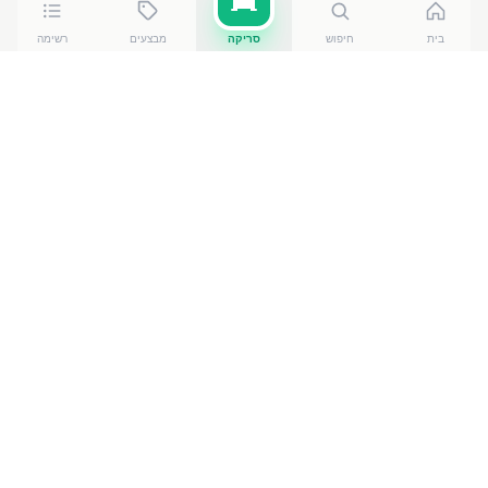
בית
חיפוש
סריקה
מבצעים
רשימה
כמה עולה
כרוב כבוש 560 גרם
?
כרוב כבוש 560 גרם
של בית השיטה
עולה בין ₪
6.30
ל-₪
8.60
ברשתות הסופרמרקט בישראל. המחיר הזול ביותר
— ₪
6.30
בהמפיץ סיטונאות אשדוד
— מתוך השוואה של
50
חנויות. הנתונים מבוססים על מאגר שקיפות המחירים
הממשלתי, נכון ל-
9 באוגוסט 2026
.
מוצרים דומים
בירקות ופירות
פלפל שיפקונית בית הש
₪
9.30