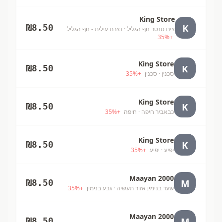
King Store
K
₪
8.50
צים סנטר נוף הגליל
· נצרת עילית - נוף הגליל
35
%
+
King Store
K
₪
8.50
סכנין
· סכנין
+
%
35
King Store
K
₪
8.50
כבאביר חיפה
· חיפה
+
%
35
King Store
K
₪
8.50
יפיע
· יפיע
+
%
35
Maayan 2000
M
₪
8.50
שער בנימין אזור תעשיה
· גבע בנימין
+
%
35
Maayan 2000
M
₪
8.50