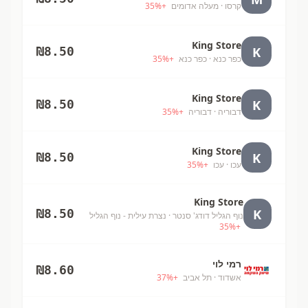
קרסו
· מעלה אדומים
+
%
35
King Store
K
₪
8.50
כפר כנא
· כפר כנא
+
%
35
King Store
K
₪
8.50
דבוריה
· דבוריה
+
%
35
King Store
K
₪
8.50
עכו
· עכו
+
%
35
King Store
K
₪
8.50
נוף הגליל דודג' סנטר
· נצרת עילית - נוף הגליל
35
%
+
רמי לוי
₪
8.60
אשדוד
· תל אביב
+
%
37