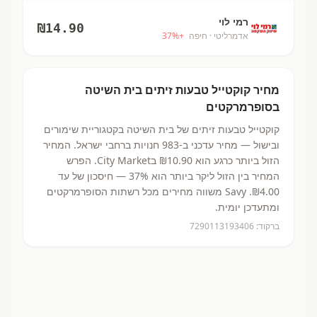
רמי לוי
₪
14.90
אדמרליטי
· חיפה
+
%
37
מחיר
קוקטייל טבעות זיתים
בית השיטה
בסופרמרקטים
קוקטייל טבעות זיתים
של בית השיטה
בקטגוריית שימורים
ובישול
— מחיר עדכני ב-
983
חנויות ברחבי ישראל.
המחיר
הזול ביותר כרגע הוא ₪10.90
בCity Market.
הפרש
המחיר בין הזול ליקר ביותר הוא 37% — חיסכון של עד
₪4.00.
Savy משווה מחירים מכל רשתות הסופרמרקטים
ומתעדכן יומית.
ברקוד:
7290113193406