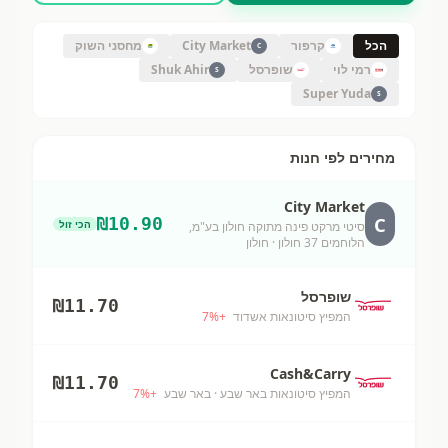
הכל
קרפור
City Market
מחסני השוק
C
רמי לוי
שופרסל
Shuk Ahir
S
Super Yuda
S
מחירים לפי חנות
City Market
C
₪
10.90
הכי זול
סיטי מרקט פינה מתוקה חולון בע"מ,
הלוחמים 37 חולון
· חולון
שופרסל
₪
11.70
המפיץ סיטונאות אשדוד
+
%
7
Cash&Carry
₪
11.70
המפיץ סיטונאות באר שבע
· באר שבע
+
%
7