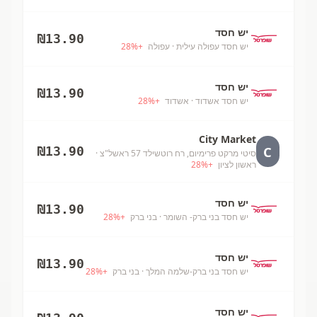
יש חסד
₪
13.90
יש חסד עפולה עילית
· עפולה
+
%
28
יש חסד
₪
13.90
יש חסד אשדוד
· אשדוד
+
%
28
City Market
C
₪
13.90
סיטי מרקט פרימיום, רח רוטשילד 57 ראשל"צ
·
ראשון לציון
+
%
28
יש חסד
₪
13.90
יש חסד בני ברק- השומר
· בני ברק
+
%
28
יש חסד
₪
13.90
יש חסד בני ברק-שלמה המלך
· בני ברק
+
%
28
יש חסד