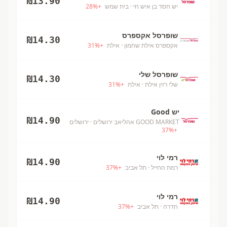
₪
13.90
יש חסד בן איש חי
· בית שמש
+
%
28
שופרסל אקספרס
₪
14.30
אקספרס אילת שחמון
· אילת
+
%
31
שופרסל שלי
₪
14.30
שלי רזין אילת
· אילת
+
%
31
יש Good
₪
14.90
GOOD MARKET אהליאב ירושלים
· ירושלים
37
%
+
רמי לוי
₪
14.90
רמת החייל
· תל אביב
+
%
37
רמי לוי
₪
14.90
חדרה
· תל אביב
+
%
37