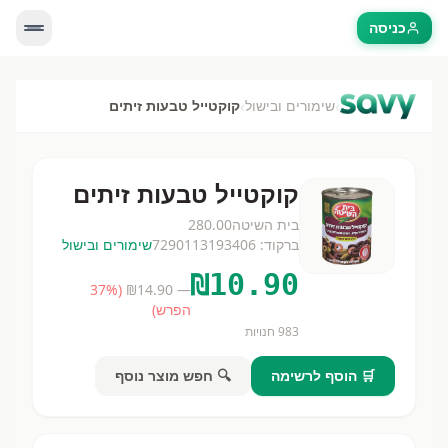
כניסה
›
›
שימורים ובישול
קוקטייל טבעות זיתים
קוקטייל טבעות זיתים
בית השיטה
280.00
ברקוד:
7290113193406
שימורים ובישול
₪
10.90
37
%
(
14.90
— ₪
הפרש)
983
חנויות
🛒 הוסף לרשימה
🔍 חפש מוצר נוסף