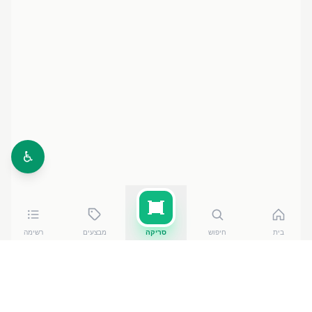
♿
בית
חיפוש
סריקה
מבצעים
רשימה