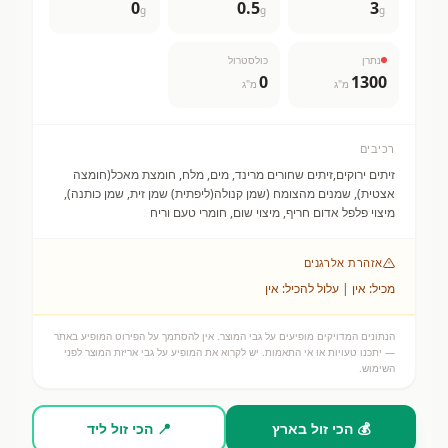
0
0.5
3
g
g
g
נתרן
כולסטרול
0
1300
מ"ג
מ"ג
רכיבים
זיתים ירוקים,זיתים שחורים מרינד, מים, מלח, חומצת מאכל(חומצה
אצטית), שמנים מהצומח (שמן קנולה(ליפתית) שמן זית, שמן כותנה),
מיצוי פלפל אדום חריף, מיצוי שום, חומרי טעם וריח
אזהרת אלרגנים
מכיל: אין | עלול להכיל: אין
הנתונים המדויקים מופיעים על גבי המוצר. אין להסתמך על הפירוט המופיע באתר
— יתכנו טעויות או אי התאמות. יש לקרוא את המופיע על גבי אריזת המוצר לפני
השימוש.
💰 הכי זול בארץ
📍 הכי זול ליד