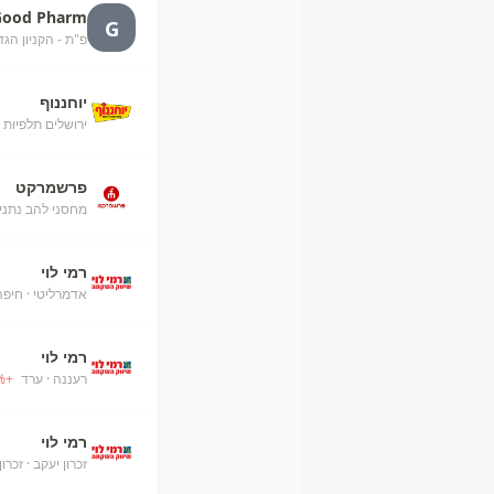
Good Pharm
G
פ"ת - הקניון הגד
יוחננוף
ירושלים תלפיות
·
פרשמרקט
מחסני להב נתני
רמי לוי
אדמרליטי
· חיפה
רמי לוי
רעננה
· ערד
+
%
רמי לוי
זכרון יעקב
· זכרון