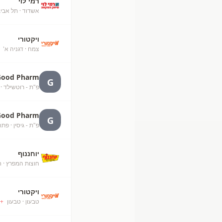
רמי לוי
אשדוד
· תל אבי
ויקטורי
צמח
· דגניה א'
+
Good Pharm
G
פ"ת - רוטשילד
· 
Good Pharm
G
פ"ת - גיסין
· פתח
יוחננוף
חוצות המפרץ
· ח
ויקטורי
טבעון
· טבעון
+