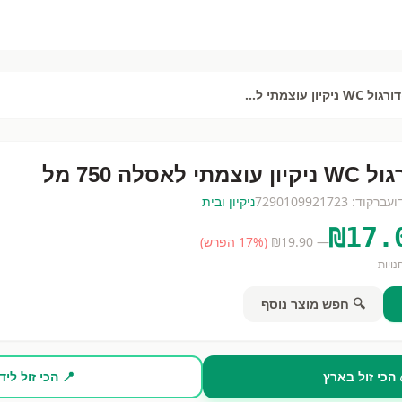
דורגול WC ניקיון עוצמתי לאסלה 750 מל
ון עוצמתי לאסלה 750 מל
וע
ברקוד:
7290109921723
ניקיון ובית
₪
17.
— ₪
19.90
(
% הפרש)
17
ויות
🔍 חפש מוצר נוסף
 הכי זול בארץ
📍 הכי זול ליד