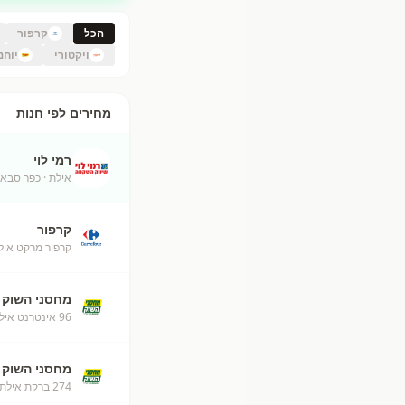
הכל
קרפור
ויקטורי
יוחנ
מחירים לפי חנות
רמי לוי
אילת
· כפר סבא
קרפור
קרפור מרקט איל
מחסני השוק
96 אינטרנט אילת
מחסני השוק
274 ברקת אילת מחסני השוק