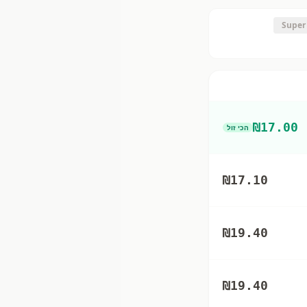
Super
₪
17.00
הכי זול
₪
17.10
₪
19.40
₪
19.40