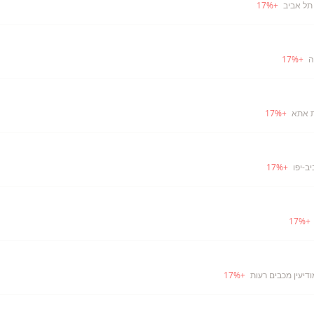
תל אביב
+
%
17
ה
+
%
17
ת אתא
+
%
17
ב-יפו
+
%
17
17
%
+
ודיעין מכבים רעות
+
%
17