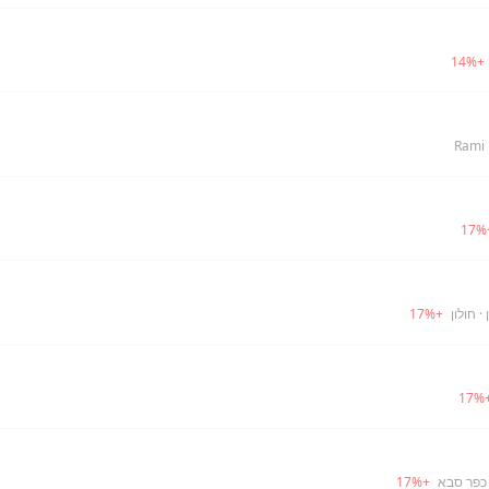
14
%
+
Rami 
17
%
· חולון
+
%
17
17
%
כפר סבא
+
%
17