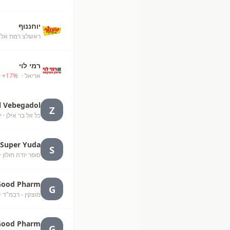
יוחננוף
ראשלצ רמת אלי
רמי לוי
אריאל
· Ari'el
%
17
+
l Vebegadol
Z
כל זול בר אילן
· י
Super Yuda
S
סופר יודה חולון
·
Good Pharm
G
מוצקין - רבמ"ד
·
Good Pharm
G