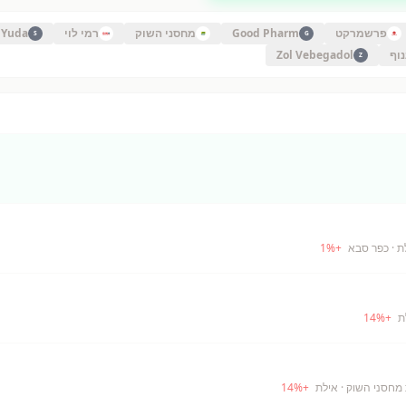
פרשמרקט
Good Pharm
מחסני השוק
רמי לוי
 Yuda
S
G
נוף
Zol Vebegadol
Z
ת
· כפר סבא
+
%
1
14
%
+
· אילת
+
%
14