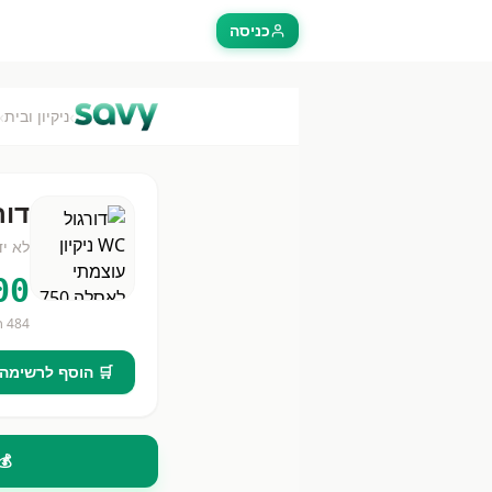
כניסה
›
›
ניקיון ובית
דורגול WC ניקי
לא יד
00
484
חנ
🛒 הוסף לרשימה
💰