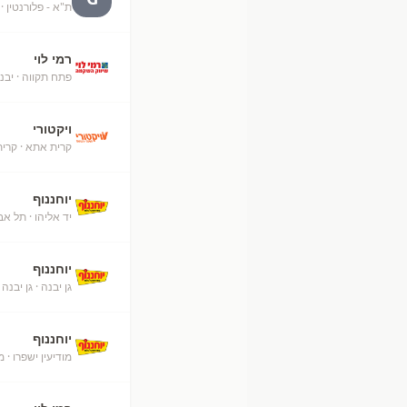
ת"א - פלורנטין
· 
רמי לוי
פתח תקווה
· יבנ
ויקטורי
קרית אתא
· קרי
יוחננוף
יד אליהו
· תל אבי
יוחננוף
גן יבנה
· גן יבנה
יוחננוף
מודיעין ישפרו
· מ