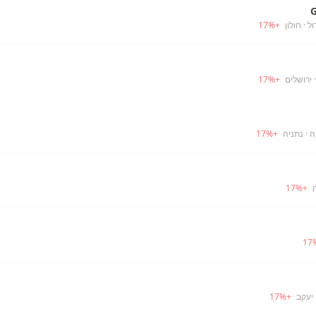
ול
· חולון
+
%
17
 ירושלים
+
%
17
ה
· נתניה
+
%
17
17
%
+
17
 יעקב
+
%
17