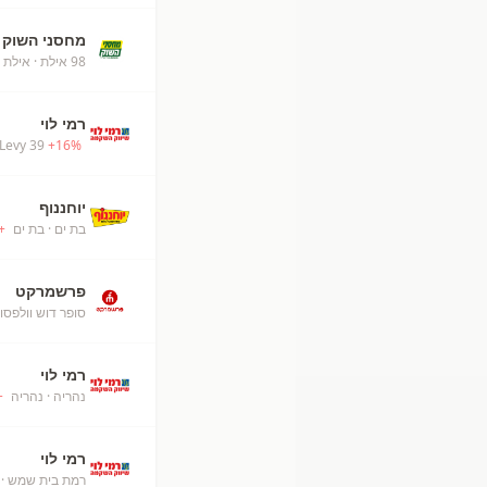
מחסני השוק
98 אילת
· אילת
רמי לוי
Levy 39
+
16
%
יוחננוף
בת ים
· בת ים
+
פרשמרקט
סופר דוש וולפסון
רמי לוי
נהריה
· נהריה
+
רמי לוי
רמת בית שמש
· 