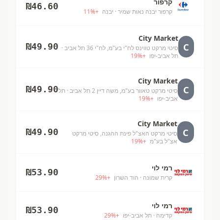
קרפור
₪
46.60
קרפור יבנה נאות שמיר
· יבנה
+
%
11
City Market
C
₪
49.90
סיטי מרקט טווינס לח"י בע"מ, לח"י 36 תל אביב
·
תל אביב-יפו
+
%
19
City Market
C
₪
49.90
סיטי מרקט טאוור בע"מ, משה דיין 2 תל אביב
· תל
אביב-יפו
+
%
19
City Market
C
₪
49.90
סיטי מרקט האצ"ל פינת ההגנה, סיטי מרקט
אצ"ל בע"מ
+
%
19
רמי לוי
₪
53.90
קרית שמונה
· הוד השרון
+
%
29
רמי לוי
₪
53.90
קדימה
· תל אביב-יפו
+
%
29