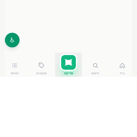
♿
בית
חיפוש
סריקה
מבצעים
רשימה
כמה עולה
קפסולות הפלא למדיח א
?
קפסולות הפלא למדיח א
של אסטוניש
עולה בין ₪
41.90
ל-₪
53.90
ברשתות הסופרמרקט בישראל. המחיר הזול ביותר
— ₪
41.90
בהפלמח 38
— מתוך השוואה של
50
חנויות.