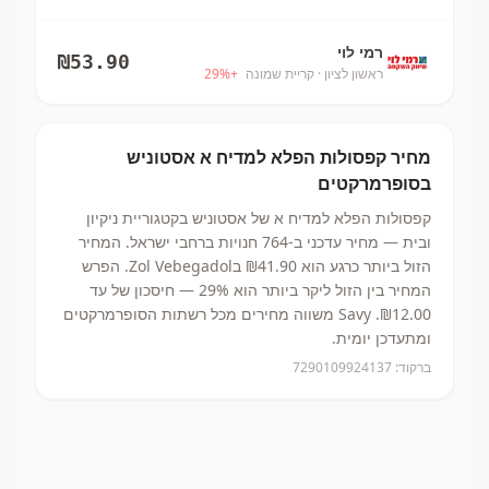
רמי לוי
₪
53.90
ראשון לציון
· קריית שמונה
+
%
29
מחיר
קפסולות הפלא למדיח א
אסטוניש
בסופרמרקטים
קפסולות הפלא למדיח א
של אסטוניש
בקטגוריית ניקיון
ובית
— מחיר עדכני ב-
764
חנויות ברחבי ישראל.
המחיר
הזול ביותר כרגע הוא ₪41.90
בZol Vebegadol.
הפרש
המחיר בין הזול ליקר ביותר הוא 29% — חיסכון של עד
₪12.00.
Savy משווה מחירים מכל רשתות הסופרמרקטים
ומתעדכן יומית.
ברקוד:
7290109924137