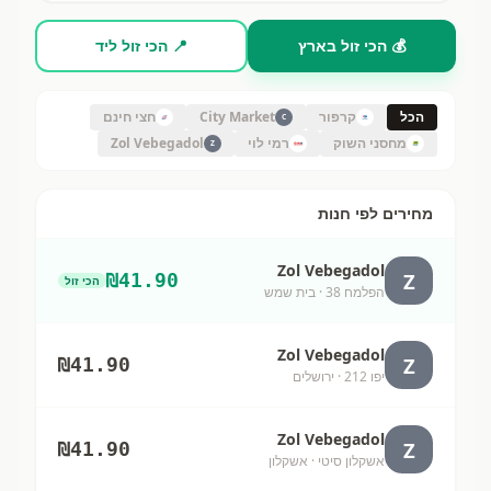
💰 הכי זול בארץ
📍 הכי זול ליד
הכל
קרפור
City Market
חצי חינם
C
מחסני השוק
רמי לוי
Zol Vebegadol
Z
מחירים לפי חנות
Zol Vebegadol
Z
₪
41.90
הכי זול
הפלמח 38
· בית שמש
Zol Vebegadol
Z
₪
41.90
יפו 212
· ירושלים
Zol Vebegadol
Z
₪
41.90
אשקלון סיטי
· אשקלון