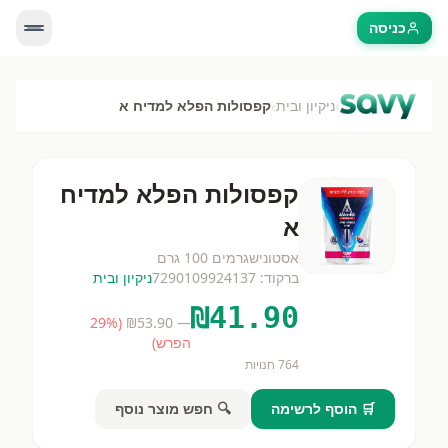
כניסה
›
›
ניקיון ובית
קפסולות הפלא למדיח א
קפסולות הפלא למדיח
א
אסטוניש
גרמים
100 גרם
ברקוד:
7290109924137
ניקיון ובית
₪
41.90
29
%
(
53.90
— ₪
הפרש)
764
חנויות
🛒 הוסף לרשימה
🔍 חפש מוצר נוסף