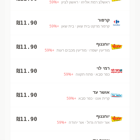
ראשלצ רמת אליהו
· ראשון לציון
+
%
59
קרפור
₪
11.90
קרפור מרקט בית שאן
· בית שאן
+
%
59
יוחננוף
₪
11.90
מודיעין ישפרו
· מודיעין מכבים רעות
+
%
59
רמי לוי
₪
11.90
כפר סבא
· פתח תקווה
+
%
59
אושר עד
₪
11.90
קרית אונו
· כפר סבא
+
%
59
יוחננוף
₪
11.90
אור יהודה גדול
· אור יהודה
+
%
59