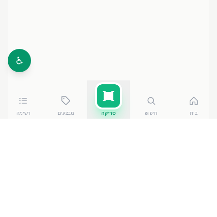
♿
בית
חיפוש
סריקה
מבצעים
רשימה
כמה עולה
קוואקר פח 500 גרם
?
קוואקר פח 500 גרם
של FRITO-LAY TRADING CO
עולה
בין ₪
7.50
ל-₪
11.90
ברשתות הסופרמרקט בישראל. המחיר
הזול ביותר — ₪
7.50
בעד הלום
— מתוך השוואה של
50