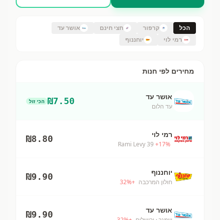
הכל
קרפור
חצי חינם
אושר עד
רמי לוי
יוחננוף
מחירים לפי חנות
אושר עד
₪
7.50
הכי זול
עד הלום
רמי לוי
₪
8.80
Rami Levy 39
+
17
%
יוחננוף
₪
9.90
חולון המרכבה
+
%
32
אושר עד
₪
9.90
שמגר
· ירושלים
+
%
32