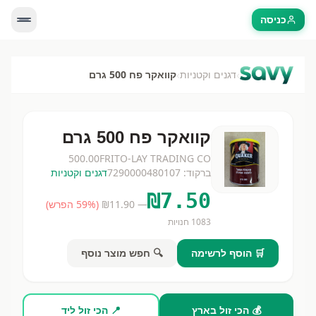
כניסה
›
›
דגנים וקטניות
קוואקר פח 500 גרם
קוואקר פח 500 גרם
500.00
FRITO-LAY TRADING CO
ברקוד:
7290000480107
דגנים וקטניות
₪
7.50
— ₪
11.90
(
% הפרש)
59
1083
חנויות
🛒 הוסף לרשימה
🔍 חפש מוצר נוסף
💰 הכי זול בארץ
📍 הכי זול ליד