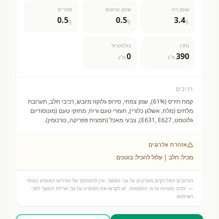
שומן רווי
שומן טראנס
סוכרים
0.5
0.5
3.4
g
g
g
נתרן
כולסטרול
0
390
מ"ג
מ"ג
רכיבים
קמח תירס (61%), שמן צמחי, סירופ גלוקוז מיובש, רכיבי חלב, תערובת
מלחים (מלח, אשלגן כלורי), חומרי טעם וריח, מחזקי טעם (מונוסודיום
גלוטמט, E631, E627), צבעי מאכל (תמצית פפריקה, כורכומין).
אזהרת אלרגנים
מכיל: חלב | עלול להכיל: בוטנים
הנתונים המדויקים מופיעים על גבי המוצר. אין להסתמך על הפירוט המופיע באתר
— יתכנו טעויות או אי התאמות. יש לקרוא את המופיע על גבי אריזת המוצר לפני
השימוש.