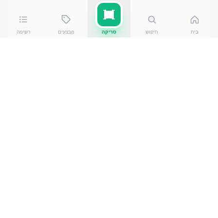
בית
חיפוש
סריקה
מבצעים
רשימה
כמה עולה
מארז קראנצ גבינה צ`יטוס
?
מארז קראנצ גבינה צ`יטוס
עולה בין ₪
12.70
ל-₪
14.90
ברשתות הסופרמרקט בישראל. המחיר הזול ביותר —
12.70
₪
באילת
— מתוך השוואה של
50
חנויות. הנתונים
מבוססים על מאגר שקיפות המחירים הממשלתי, נכון ל-
8
באוגוסט 2026
.
מוצרים דומים
בחטיפים וממתקים