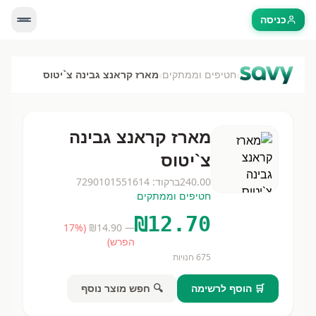
כניסה
›
›
חטיפים וממתקים
מארז קראנצ גבינה צ`יטוס
מארז קראנצ גבינה
צ`יטוס
240.00
ברקוד:
7290101551614
חטיפים וממתקים
₪
12.70
17
%
(
14.90
— ₪
הפרש)
675
חנויות
🛒 הוסף לרשימה
🔍 חפש מוצר נוסף