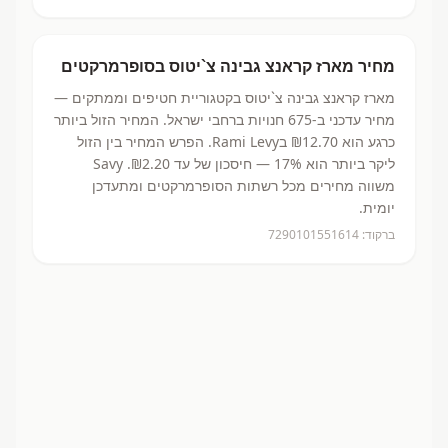
מחיר
מארז קראנצ גבינה צ`יטוס
בסופרמרקטים
מארז קראנצ גבינה צ`יטוס
בקטגוריית חטיפים וממתקים
—
מחיר עדכני ב-
675
חנויות ברחבי ישראל.
המחיר הזול ביותר
כרגע הוא ₪12.70
בRami Levy.
הפרש המחיר בין הזול
ליקר ביותר הוא 17% — חיסכון של עד ₪2.20.
Savy
משווה מחירים מכל רשתות הסופרמרקטים ומתעדכן
יומית.
ברקוד:
7290101551614