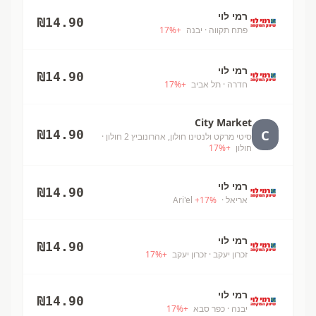
רמי לוי
₪
14.90
פתח תקווה
· יבנה
+
%
17
רמי לוי
₪
14.90
חדרה
· תל אביב
+
%
17
City Market
C
₪
14.90
סיטי מרקט ולנטינו חולון, אהרונוביץ 2 חולון
·
חולון
+
%
17
רמי לוי
₪
14.90
אריאל
· Ari'el
%
17
+
רמי לוי
₪
14.90
זכרון יעקב
· זכרון יעקב
+
%
17
רמי לוי
₪
14.90
יבנה
· כפר סבא
+
%
17