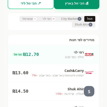
💰 הכי זול בארץ
📍 הכי זול ליד
הכל
City Market
רמי לוי
שופרסל
C
Shuk Ahir
S
מחירים לפי חנות
רמי לוי
₪
12.70
הכי זול
אילת
· כפר סבא
Cash&Carry
₪
13.60
המפיץ סיטונאות באר שבע
· באר שבע
+
%
7
Shuk Ahir
S
₪
14.50
אונליין - קרית גת
+
%
14