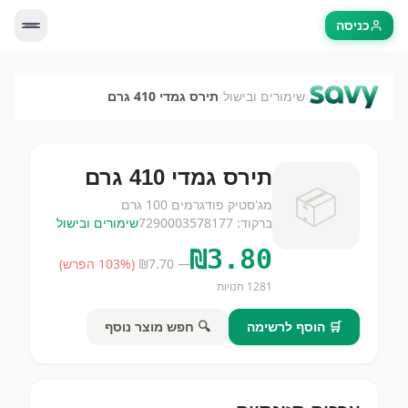
כניסה
›
›
שימורים ובישול
תירס גמדי 410 גרם
תירס גמדי 410 גרם
📦
מג'סטיק פוד
גרמים
100 גרם
ברקוד:
7290003578177
שימורים ובישול
₪
3.80
— ₪
7.70
(
% הפרש)
103
1281
חנויות
🛒 הוסף לרשימה
🔍 חפש מוצר נוסף