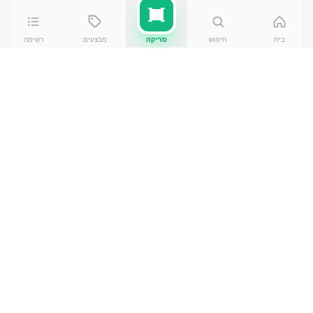
בית
חיפוש
סריקה
מבצעים
רשימה
כמה עולה
תירס גמדי 410 גרם
?
תירס גמדי 410 גרם
של מג'סטיק פוד
עולה בין ₪
3.80
ל-₪
7.70
ברשתות הסופרמרקט בישראל. המחיר הזול ביותר
— ₪
3.80
בRami Levy 39
— מתוך השוואה של
50
חנויות.
הנתונים מבוססים על מאגר שקיפות המחירים הממשלתי,
נכון ל-
10 באוגוסט 2026
.
מוצרים דומים
בשימורים ובישול