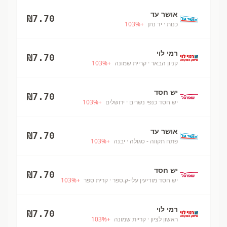
אושר עד
₪
7.70
כנות
· יד נתן
+
%
103
רמי לוי
₪
7.70
קניון הבאר
· קריית שמונה
+
%
103
יש חסד
₪
7.70
יש חסד כנפי נשרים
· ירושלים
+
%
103
אושר עד
₪
7.70
פתח תקווה - סגולה
· יבנה
+
%
103
יש חסד
₪
7.70
יש חסד מודיעין עלי-ק.ספר
· קרית ספר
+
%
103
רמי לוי
₪
7.70
ראשון לציון
· קריית שמונה
+
%
103