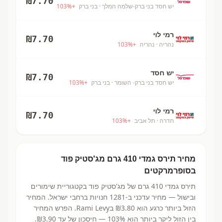
₪
7.70
יש חסד בני ברק-שלמה המלך
· בני ברק
+
%
103
רמי לוי
₪
7.70
נהריה
· נהריה
+
%
103
יש חסד
₪
7.70
יש חסד בני ברק- השומר
· בני ברק
+
%
103
רמי לוי
₪
7.70
חדרה
· תל אביב
+
%
103
מחיר
תירס גמדי 410 גרם
מג'סטיק פוד
בסופרמרקטים
תירס גמדי 410 גרם
של מג'סטיק פוד
בקטגוריית שימורים
ובישול
— מחיר עדכני ב-
1281
חנויות ברחבי ישראל.
המחיר
הזול ביותר כרגע הוא ₪3.80
בRami Levy.
הפרש המחיר
בין הזול ליקר ביותר הוא 103% — חיסכון של עד ₪3.90.