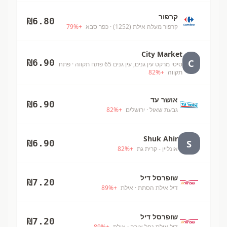
קרפור
₪
6.80
קרפור מעלה אילת (1252)
· כפר סבא
+
%
79
City Market
C
₪
6.90
סיטי מרקט עין גנים, עין גנים 65 פתח תקווה
· פתח
תקווה
+
%
82
אושר עד
₪
6.90
גבעת שאול
· ירושלים
+
%
82
Shuk Ahir
S
₪
6.90
אונליין - קרית גת
+
%
82
שופרסל דיל
₪
7.20
דיל אילת הסתת
· אילת
+
%
89
שופרסל דיל
₪
7.20
דיל אילת נחל אורה
· אילת
+
%
89