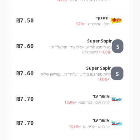
יוחננוף
₪
7.50
חולון המרכבה
+
%
97
Super Sapir
S
₪
7.60
נטו חיסכון מודיעין עלית שד' יחזקאל* ת.
·
unknown
+
100
%
Super Sapir
S
₪
7.60
קרית ספר נטו מודיעין עלית* ת.
· מודיעין עילית
100
%
+
אושר עד
₪
7.70
קרית אונו
· כפר סבא
+
%
103
אושר עד
₪
7.70
קרית ים
· קרית ים
+
%
103