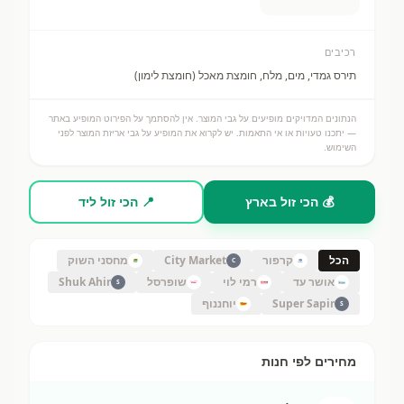
רכיבים
תירס גמדי, מים, מלח, חומצת מאכל (חומצת לימון)
הנתונים המדויקים מופיעים על גבי המוצר. אין להסתמך על הפירוט המופיע באתר
— יתכנו טעויות או אי התאמות. יש לקרוא את המופיע על גבי אריזת המוצר לפני
השימוש.
💰 הכי זול בארץ
📍 הכי זול ליד
הכל
קרפור
City Market
מחסני השוק
C
אושר עד
רמי לוי
שופרסל
Shuk Ahir
S
Super Sapir
יוחננוף
S
מחירים לפי חנות