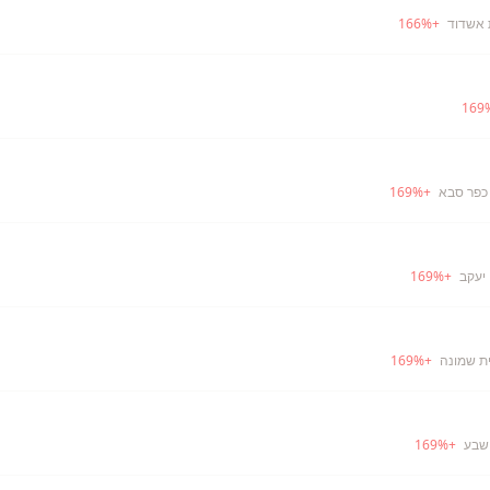
 אשדוד
+
%
166
169
כפר סבא
+
%
169
 יעקב
+
%
169
ית שמונה
+
%
169
שבע
+
%
169