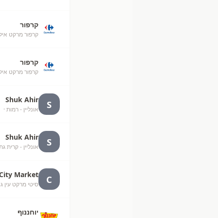
קרפור
קרפור מרקט אילת (50
קרפור
קרפור מרקט איל
Shuk Ahir
S
אונליין - רמות
· unknown
Shuk Ahir
S
אונליין - קרית גת
City Market
C
סיטי מרקט עין גנים, עין 
יוחננוף