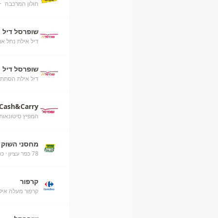
חולון המרכבה
+
שופרסל דיל
דיל אילת נחל או
שופרסל דיל
דיל אילת הסתת
Cash&Carry
המפיץ סיטונאות
מחסני השוק
78 כפר עציון
· כפ
קרפור
קרפור מעלה אילת (52