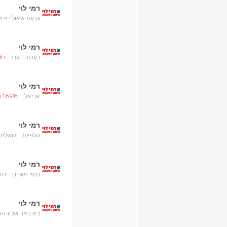
רמי לוי
גבעת שאול
· ירו
רמי לוי
רעננה
· ערד
+
%
רמי לוי
אריאל
· Ari'el
%
169
+
רמי לוי
תלפיות
· ירושלים
רמי לוי
כנפי נשרים
· ירו
רמי לוי
ביג באר שבע ה