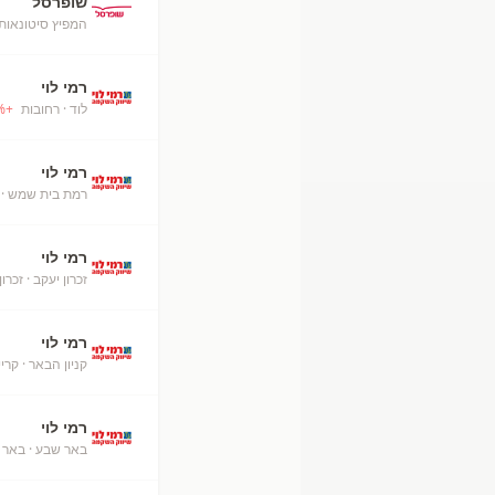
שופרסל
המפיץ סיטונאות
רמי לוי
לוד
· רחובות
+
%
רמי לוי
רמת בית שמש
· 
רמי לוי
זכרון יעקב
· זכרון
רמי לוי
קניון הבאר
· קרי
רמי לוי
באר שבע
· באר 