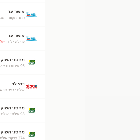
אושר עד
פתח תקווה - סגו
אושר עד
עפולה
· לוד
+
%
מחסני השוק
96 אינטרנט אילת
רמי לוי
אילת
· כפר סבא
מחסני השוק
98 אילת
· אילת
מחסני השוק
274 ברקת אילת מחסני השוק