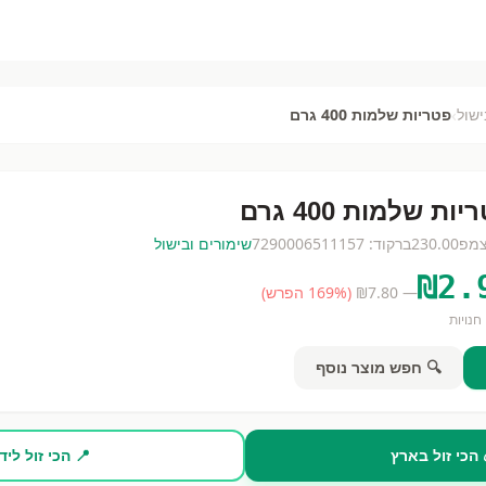
›
ישול
פטריות שלמות 400 גרם
ות שלמות 400 גרם
צמפ
230.00
ברקוד:
7290006511157
שימורים ובישול
₪
2.
— ₪
7.80
(
% הפרש)
169
חנויות
🔍 חפש מוצר נוסף
 הכי זול בארץ
📍 הכי זול ליד