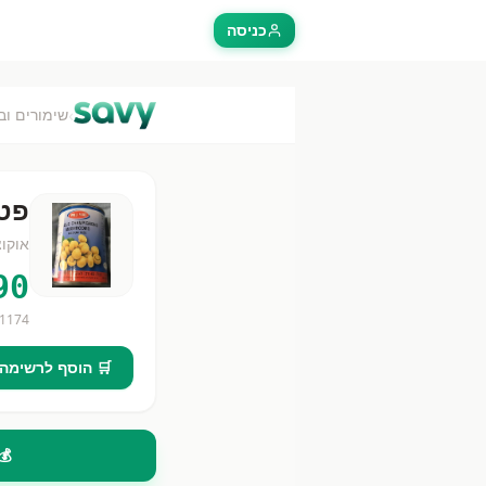
כניסה
›
שימורים וב
פטרי
אוקו
90
1174
🛒 הוסף לרשימה
💰