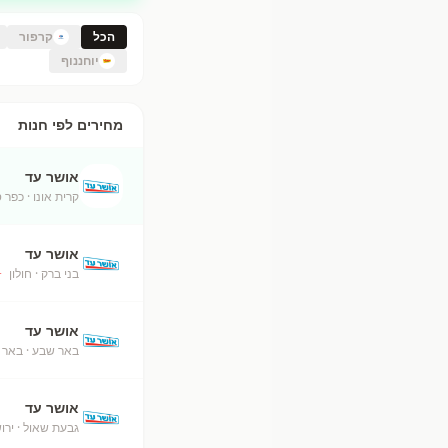
הכל
קרפור
יוחננוף
מחירים לפי חנות
אושר עד
קרית אונו
· כפר 
אושר עד
בני ברק
· חולון
+
אושר עד
באר שבע
· באר 
אושר עד
גבעת שאול
· ירו