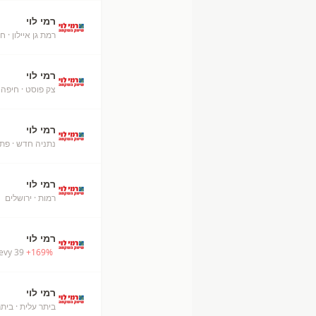
רמי לוי
רמת גן איילון
· חו
רמי לוי
צק פוסט
· חיפה
רמי לוי
נתניה חדש
· פת
רמי לוי
רמות
· ירושלים
+
רמי לוי
evy 39
+
169
%
רמי לוי
ביתר עלית
· ביתר