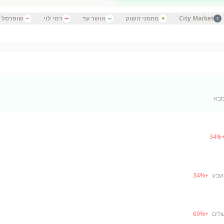
City Market
מחסני השוק
אושר עד
רמי לוי
שופרסל
C
סבא
34
%
שבע
+
%
34
שלים
+
%
69