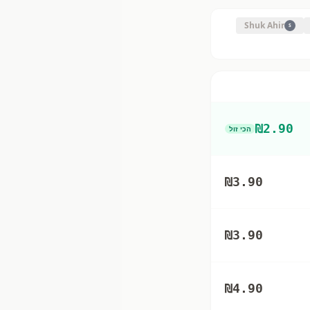
Shuk Ahir
S
₪
2.90
הכי זול
₪
3.90
₪
3.90
₪
4.90