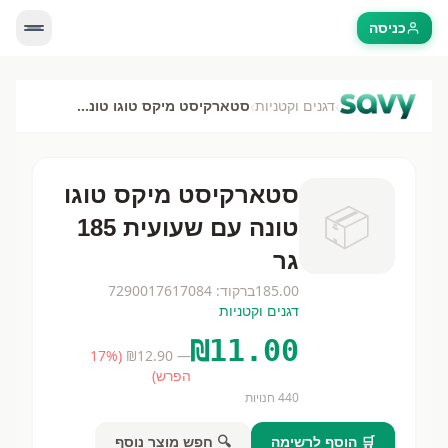
כניסה
›
›
דגנים וקטניות
סטארקיסט מיקס טוגו טונה עם שעועית 185 גר
סטארקיסט מיקס טוגו
📦
טונה עם שעועית 185
גר
185.00
ברקוד:
7290017617084
דגנים וקטניות
₪
11.00
17
%
(
12.90
— ₪
הפרש)
440
חנויות
🛒 הוסף לרשימה
🔍 חפש מוצר נוסף