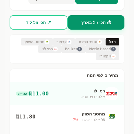
💰 הכי זול בארץ
📍 הכי זול ליד
הכל
סופר ברקת
קרפור
מחסני השוק
Netiv Hased
Polizer
רמי לוי
P
N
ויקטורי
מחירים לפי חנות
רמי לוי
₪
11.00
הכי זול
אילת
· כפר סבא
מחסני השוק
₪
11.80
98 אילת
· אילת
+
%
7