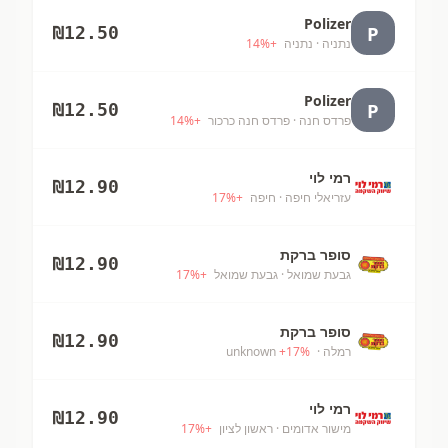
Polizer
P
₪
12.50
נתניה
· נתניה
+
%
14
Polizer
P
₪
12.50
פרדס חנה
· פרדס חנה כרכור
+
%
14
רמי לוי
₪
12.90
עזריאלי חיפה
· חיפה
+
%
17
סופר ברקת
₪
12.90
גבעת שמואל
· גבעת שמואל
+
%
17
סופר ברקת
₪
12.90
רמלה
· unknown
%
17
+
רמי לוי
₪
12.90
מישור אדומים
· ראשון לציון
+
%
17