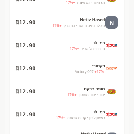
נס ציונה
· נס ציונה
+
%
17
Netiv Hased
N
₪
12.90
נויפלד נתיב החסד
· בני ברק
+
%
17
רמי לוי
₪
12.90
חדרה
· תל אביב
+
%
17
ויקטורי
₪
12.90
Victory 007
+
17
%
סופר ברקת
₪
12.90
יהוד
· יהוד-מונוסון
+
%
17
רמי לוי
₪
12.90
ראשון לציון
· קריית שמונה
+
%
17
Netiv Hased