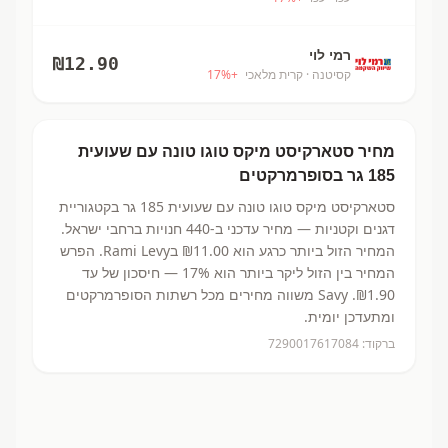
רמי לוי
₪
12.90
קסיטנה
· קרית מלאכי
+
%
17
מחיר
סטארקיסט מיקס טוגו טונה עם שעועית
185 גר
בסופרמרקטים
סטארקיסט מיקס טוגו טונה עם שעועית 185 גר
בקטגוריית
דגנים וקטניות
— מחיר עדכני ב-
440
חנויות ברחבי ישראל.
המחיר הזול ביותר כרגע הוא ₪11.00
בRami Levy.
הפרש
המחיר בין הזול ליקר ביותר הוא 17% — חיסכון של עד
₪1.90.
Savy משווה מחירים מכל רשתות הסופרמרקטים
ומתעדכן יומית.
ברקוד:
7290017617084