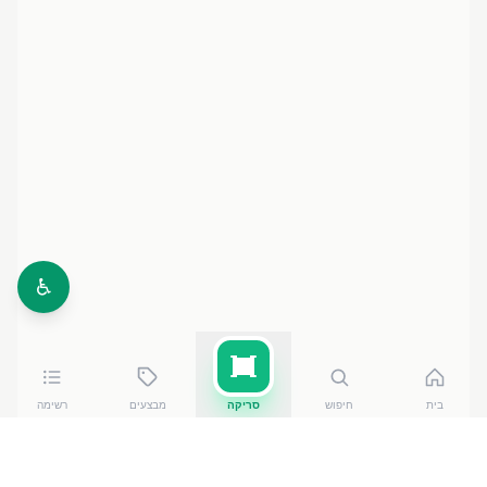
♿
בית
חיפוש
סריקה
מבצעים
רשימה