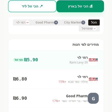
💰 הכי זול בארץ
📍 הכי זול ליד
הכל
City Market
Good Pharm
רמי לוי
G
C
שופרסל
מחירים לפי חנות
רמי לוי
₪
5.90
הכי זול
Rami Levy 39
רמי לוי
₪
6.80
אילת
· כפר סבא
+
%
15
Good Pharm
G
₪
6.90
נשר - בר יהודה
· נשר
+
%
17