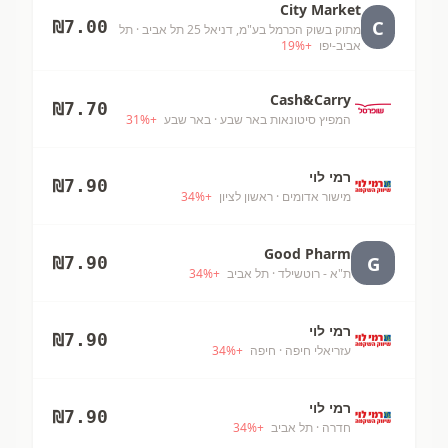
City Market
C
₪
7.00
מתוק בשוק הכרמל בע"מ, דניאל 25 תל אביב
· תל
אביב-יפו
+
%
19
Cash&Carry
₪
7.70
המפיץ סיטונאות באר שבע
· באר שבע
+
%
31
רמי לוי
₪
7.90
מישור אדומים
· ראשון לציון
+
%
34
Good Pharm
G
₪
7.90
ת"א - רוטשילד
· תל אביב
+
%
34
רמי לוי
₪
7.90
עזריאלי חיפה
· חיפה
+
%
34
רמי לוי
₪
7.90
חדרה
· תל אביב
+
%
34