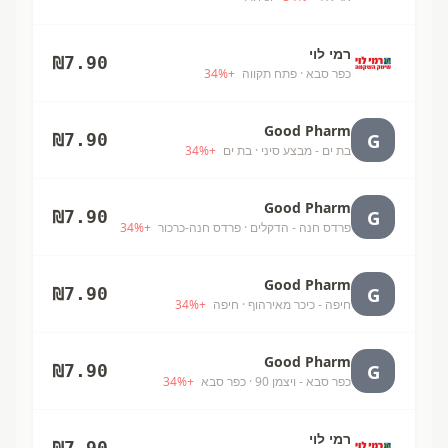
רמי לוי
₪
7.90
כפר סבא
· פתח תקווה
+
%
34
Good Pharm
G
₪
7.90
בת ים - מבצע סיני
· בת ים
+
%
34
Good Pharm
G
₪
7.90
פרדס חנה - הדקלים
· פרדס חנה-כרכור
+
%
34
Good Pharm
G
₪
7.90
חיפה - כיכר מאירהוף
· חיפה
+
%
34
Good Pharm
G
₪
7.90
כפר סבא - ויצמן 90
· כפר סבא
+
%
34
רמי לוי
₪
7.90