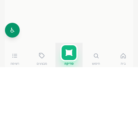
♿
בית
חיפוש
סריקה
מבצעים
רשימה
כמה עולה
מילקה שוקולד אוראו 100 גרם
?
מילקה שוקולד אוראו 100 גרם
עולה בין ₪
5.90
ל-₪
7.90
ברשתות הסופרמרקט בישראל. המחיר הזול ביותר — ₪
5.90
בRami Levy 39
— מתוך השוואה של
50
חנויות. הנתונים
מבוססים על מאגר שקיפות המחירים הממשלתי, נכון ל-
6