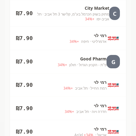
City Market
C
₪
7.90
מתוק בשוק הכרמל בע"מ, קלישר 3 תל אביב
· תל
אביב-יפו
+
%
34
רמי לוי
₪
7.90
אדמרליטי
· חיפה
+
%
34
Good Pharm
G
₪
7.90
פ"ת - הקניון הגדול
· חולון
+
%
34
רמי לוי
₪
7.90
רמת החייל
· תל אביב
+
%
34
רמי לוי
₪
7.90
חדרה ויוה
· תל אביב
+
%
34
רמי לוי
₪
7.90
אריאל
· Ari'el
%
34
+