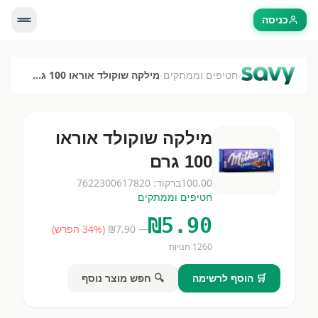
כניסה
›
›
חטיפים וממתקים
מילקה שוקולד אוראו 100 גרם
מילקה שוקולד אוראו
100 גרם
100.00
ברקוד:
7622300617820
חטיפים וממתקים
₪
5.90
— ₪
7.90
(
% הפרש)
34
1260
חנויות
🛒 הוסף לרשימה
🔍 חפש מוצר נוסף