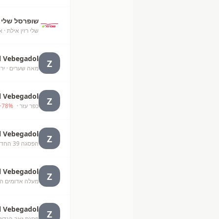
שופרסל שלי
שלי רזין אילת
· א
l Vebegadol
Z
מאה שערים
· יר
l Vebegadol
Z
כפר עזר
· unknown
%
78
+
l Vebegadol
Z
הפסגה 39 החדש
l Vebegadol
Z
מעלה אדומים ה
l Vebegadol
Z
פסגת זאב הגדול