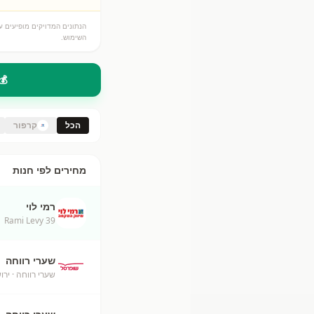
הנתונים המדויקים מופיעים על
השימוש.
💰
הכל
קרפור
מחירים לפי חנות
רמי לוי
Rami Levy 39
שערי רווחה
שערי רווחה
· ירו