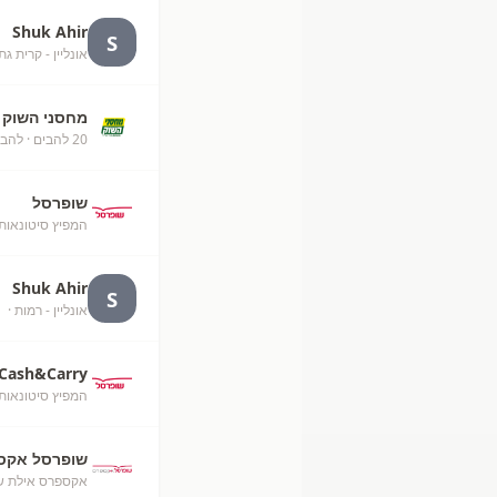
Shuk Ahir
S
אונליין - קרית גת
מחסני השוק
20 להבים
· להבי
שופרסל
המפיץ סיטונאות
Shuk Ahir
S
אונליין - רמות
· unknown
Cash&Carry
המפיץ סיטונאות
שופרסל אקס
אקספרס אילת ש