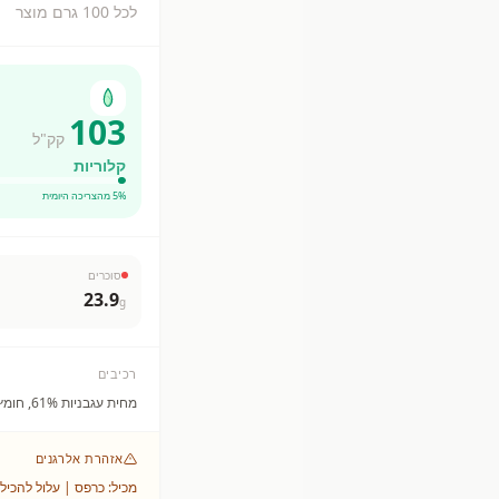
לכל 100 גרם מוצר
103
קק"ל
קלוריות
% מהצריכה היומית
5
סוכרים
23.9
g
רכיבים
מחית עגבניות 61%, חומץ, סוכר, מלח, תמציות , תבלינים וירק, (מכיל סלרי), תבלינים
אזהרת אלרגנים
מכיל: כרפס | עלול להכיל