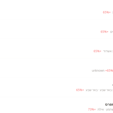
65
%
+
ם
+
%
65
 אשדוד
+
%
65
+
65
%
 באר שבע
· באר שבע
+
%
65
פרס
חמון
· אילת
+
%
73