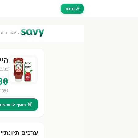
כניסה
›
שימורים וב
היינ
0.00
80
1354
🛒 הוסף לרשימה
ערכים תזונתיי