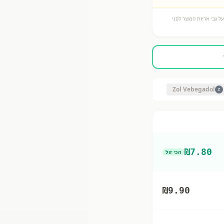
ל גבי אריזת המוצר לפני
Zol Vebegadol
Z
₪
7.80
הכי זול
₪
9.90