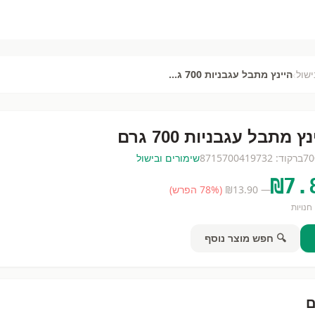
›
ישול
היינץ מתבל עגבניות 700 גרם
ץ מתבל עגבניות 700 גרם
70
ברקוד:
8715700419732
שימורים ובישול
₪
7.
— ₪
13.90
(
% הפרש)
78
חנויות
🔍 חפש מוצר נוסף
ם