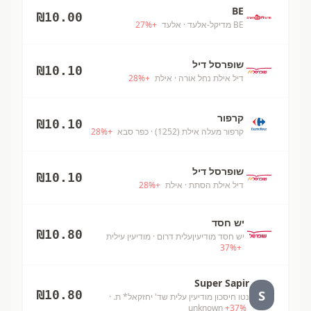
BE
₪
10.00
BE מדיקל-אלעד
· אלעד
+
%
27
שופרסל דיל
₪
10.10
דיל אילת נחל אורה
· אילת
+
%
28
קרפור
₪
10.10
קרפור מעלה אילת (1252)
· כפר סבא
+
%
28
שופרסל דיל
₪
10.10
דיל אילת הסתת
· אילת
+
%
28
יש חסד
₪
10.80
יש חסד מודיעיןעלית דרום
· מודיעין עילית
37
%
+
Super Sapir
S
₪
10.80
נטו חיסכון מודיעין עלית שד' יחזקאל* ת.
·
unknown
+
37
%