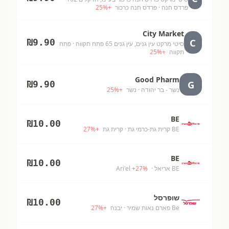
פרדס חנה
· פרדס חנה כרכור
+
%
25
City Market
C
₪
9.90
סיטי מרקט עין גנים, עין גנים 65 פתח תקווה
· פתח
תקווה
+
%
25
Good Pharm
G
₪
9.90
נשר - בר יהודה
· נשר
+
%
25
BE
₪
10.00
BE קרית גת-כרמי גת
· קרית גת
+
%
27
BE
₪
10.00
BE אריאל
· Ari'el
%
27
+
שופרסל
₪
10.00
Be פארם נאות שמיר
· יבנה
+
%
27