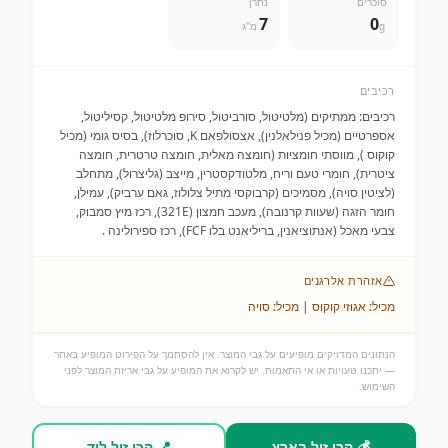
סוכרים
נתרן
7
0
g
מ"ג
רכיבים
רכיבים: ממתיקים (מלטיטול, סורביטול, סירופ מלטיטול, קסיליטול,
אספרטיים (מכיל פנילאלנין), אצסולפאם K, סוכרלוז), בסיס גומי (מכיל
קוקוס ), מווסתי חומציות (חומצה מאלית, חומצה טרטרית, חומצה
ציטרית), חומרי טעם וריח, מלטודקסטרין, מייצב (גליצרול), מתחלב
(לציטין סויה), מסמיכים (קרבוקסי מתיל צלולוז, גאם ערביק), עמילן,
חומר הזגה (שעוות קרנובה), מעכב חמצון (321E), רכז מיץ סמבוק,
צבעי מאכל (אנתוציאנין, בריליאנט בלו FCF), רכז ספירולינה .
אזהרת אלרגנים
מכיל: אגוזי קוקוס | מכיל: סויה
הנתונים המדויקים מופיעים על גבי המוצר. אין להסתמך על הפירוט המופיע באתר
— יתכנו טעויות או אי התאמות. יש לקרוא את המופיע על גבי אריזת המוצר לפני
השימוש.
💰 הכי זול בארץ
📍 הכי זול ליד