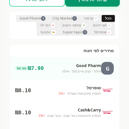
הכל
קרפור
City Market
Good Pharm
G
C
חצי חינם
מחסני השוק
רמי לוי
שופרסל
Super Sapir
יוחננוף
S
מחירים לפי חנות
Good Pharm
G
₪
7.90
הכי זול
אילת - קניון אייס מול
· אילת
שופרסל
₪
8.10
המפיץ סיטונאות אשדוד
+
%
3
Cash&Carry
₪
8.10
המפיץ סיטונאות באר שבע
· באר שבע
+
%
3