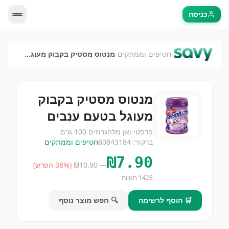
כניסה
›
›
חטיפים וממתקים
מנטוס מסטיק בקבוק מעוגל בטעם ענבים
מנטוס מסטיק בקבוק
מעוגל בטעם ענבים
פרפטי ואן מלה
גרמים
100 גרם
ברקוד:
80843184
חטיפים וממתקים
₪
7.90
— ₪
10.90
(
% הפרש)
38
1428
חנויות
🛒 הוסף לרשימה
🔍 חפש מוצר נוסף