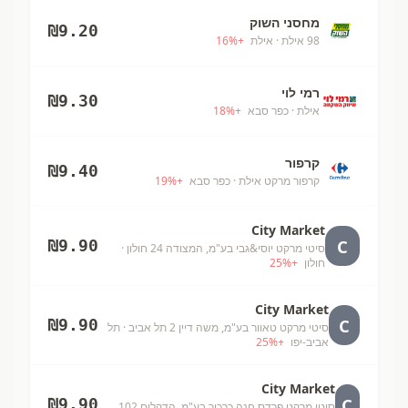
מחסני השוק
₪
9.20
98 אילת
· אילת
+
%
16
רמי לוי
₪
9.30
אילת
· כפר סבא
+
%
18
קרפור
₪
9.40
קרפור מרקט אילת
· כפר סבא
+
%
19
City Market
C
₪
9.90
סיטי מרקט יוסי&גבי בע"מ, המצודה 24 חולון
·
חולון
+
%
25
City Market
C
₪
9.90
סיטי מרקט טאוור בע"מ, משה דיין 2 תל אביב
· תל
אביב-יפו
+
%
25
City Market
C
₪
9.90
סיטי מרקט פרדס חנה כרכור בע"מ, הדקלים 102