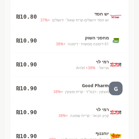
יש חסד
₪
10.80
יש חסד ירושלים-קרית שאול
· ירושלים
+
%
37
מחסני השוק
₪
10.90
61 דימונה ממשית
· דימונה
+
%
38
רמי לוי
₪
10.90
אריאל
· Ari'el
%
38
+
Good Pharm
G
₪
10.90
מוצקין - רבמ"ד
· קרית מוצקין
+
%
38
רמי לוי
₪
10.90
קניון הבאר
· קריית שמונה
+
%
38
יוחננוף
₪
10.90