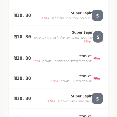
Super Sapir
S
₪
10.80
נטו חיסכון מרכז רימון אלעד* ת.
+
%
37
Super Sapir
S
₪
10.80
קרית ספר נטו מודיעין עלית* ת.
· מודיעין עילית
37
%
+
יש חסד
₪
10.80
יש חסד ירושלים- רמת שלמה
· ירושלים
+
%
37
יש חסד
₪
10.80
יש חסד בית וגן
· ירושלים
+
%
37
Super Sapir
S
₪
10.80
סופר ספיר אלפי מנשה* ת.
+
%
37
יש חסד