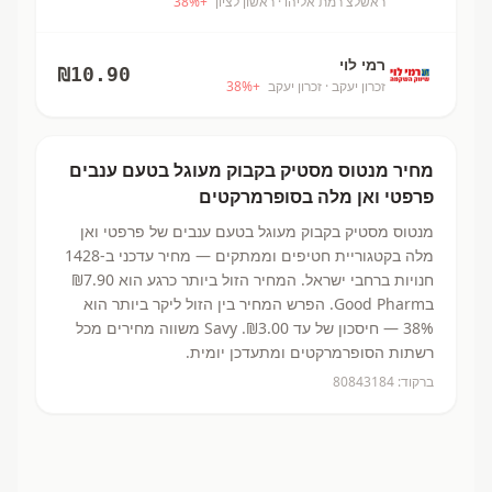
ראשלצ רמת אליהו
· ראשון לציון
+
%
38
רמי לוי
₪
10.90
זכרון יעקב
· זכרון יעקב
+
%
38
מחיר
מנטוס מסטיק בקבוק מעוגל בטעם ענבים
פרפטי ואן מלה
בסופרמרקטים
מנטוס מסטיק בקבוק מעוגל בטעם ענבים
של פרפטי ואן
מלה
בקטגוריית חטיפים וממתקים
— מחיר עדכני ב-
1428
חנויות ברחבי ישראל.
המחיר הזול ביותר כרגע הוא ₪7.90
בGood Pharm.
הפרש המחיר בין הזול ליקר ביותר הוא
38% — חיסכון של עד ₪3.00.
Savy משווה מחירים מכל
רשתות הסופרמרקטים ומתעדכן יומית.
ברקוד:
80843184