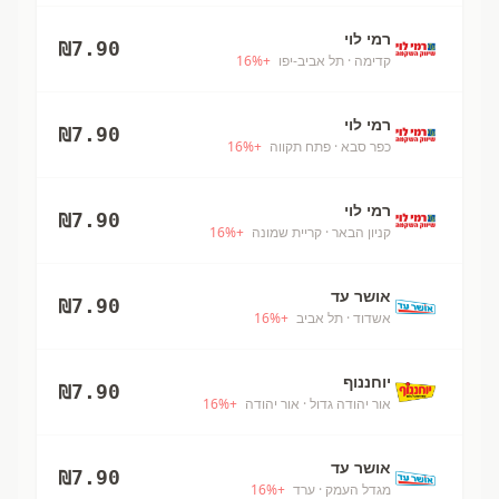
רמי לוי
₪
7.90
קדימה
· תל אביב-יפו
+
%
16
רמי לוי
₪
7.90
כפר סבא
· פתח תקווה
+
%
16
רמי לוי
₪
7.90
קניון הבאר
· קריית שמונה
+
%
16
אושר עד
₪
7.90
אשדוד
· תל אביב
+
%
16
יוחננוף
₪
7.90
אור יהודה גדול
· אור יהודה
+
%
16
אושר עד
₪
7.90
מגדל העמק
· ערד
+
%
16