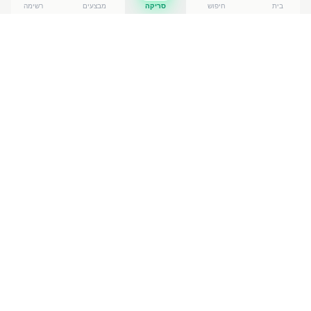
בית
חיפוש
סריקה
מבצעים
רשימה
כמה עולה
מקלות ליקריץ בטעם תו
?
מקלות ליקריץ בטעם תו
של הרשי
עולה בין ₪
6.80
ל-₪
7.90
ברשתות הסופרמרקט בישראל. המחיר הזול ביותר — ₪
6.80
באילת
— מתוך השוואה של
50
חנויות. הנתונים מבוססים
על מאגר שקיפות המחירים הממשלתי, נכון ל-
7 באוגוסט
.
2026
מוצרים דומים
בחטיפים וממתקים
טסטר צ'ויס 200 גרם