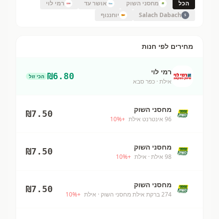
הכל
מחסני השוק
אושר עד
רמי לוי
Salach Dabach
יוחננוף
S
מחירים לפי חנות
רמי לוי
₪
6.80
הכי זול
אילת
· כפר סבא
מחסני השוק
₪
7.50
96 אינטרנט אילת
+
%
10
מחסני השוק
₪
7.50
98 אילת
· אילת
+
%
10
מחסני השוק
₪
7.50
274 ברקת אילת מחסני השוק
· אילת
+
%
10