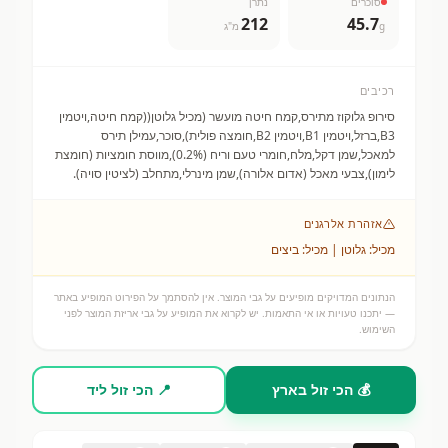
סוכרים
נתרן
212
45.7
g
מ"ג
רכיבים
סירופ גלוקוז מתירס,קמח חיטה מועשר (מכיל גלוטן((קמח חיטה,ויטמין
B3,ברזל,ויטמין B1,ויטמין B2,חומצה פולית),סוכר,עמילן תירס
למאכל,שמן דקל,מלח,חומרי טעם וריח (0.2%),מווסת חומציות (חומצת
לימון),צבעי מאכל (אדום אלורה),שמן מינרלי,מתחלב (לציטין סויה).
אזהרת אלרגנים
מכיל: גלוטן | מכיל: ביצים
הנתונים המדויקים מופיעים על גבי המוצר. אין להסתמך על הפירוט המופיע באתר
— יתכנו טעויות או אי התאמות. יש לקרוא את המופיע על גבי אריזת המוצר לפני
השימוש.
💰 הכי זול בארץ
📍 הכי זול ליד