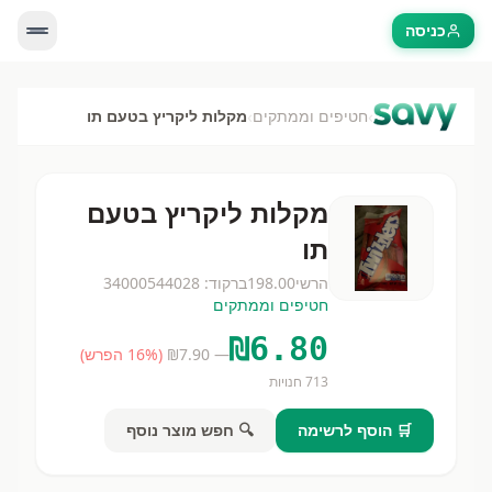
כניסה
›
›
חטיפים וממתקים
מקלות ליקריץ בטעם תו
מקלות ליקריץ בטעם
תו
הרשי
198.00
ברקוד:
34000544028
חטיפים וממתקים
₪
6.80
— ₪
7.90
(
% הפרש)
16
713
חנויות
🛒 הוסף לרשימה
🔍 חפש מוצר נוסף