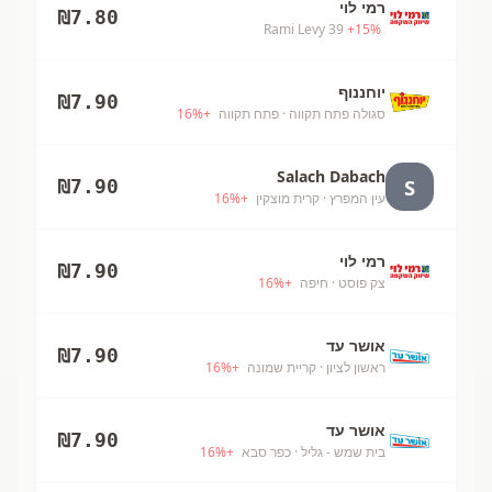
רמי לוי
₪
7.80
Rami Levy 39
+
15
%
יוחננוף
₪
7.90
סגולה פתח תקווה
· פתח תקווה
+
%
16
Salach Dabach
S
₪
7.90
עין המפרץ
· קרית מוצקין
+
%
16
רמי לוי
₪
7.90
צק פוסט
· חיפה
+
%
16
אושר עד
₪
7.90
ראשון לציון
· קריית שמונה
+
%
16
אושר עד
₪
7.90
בית שמש - גליל
· כפר סבא
+
%
16