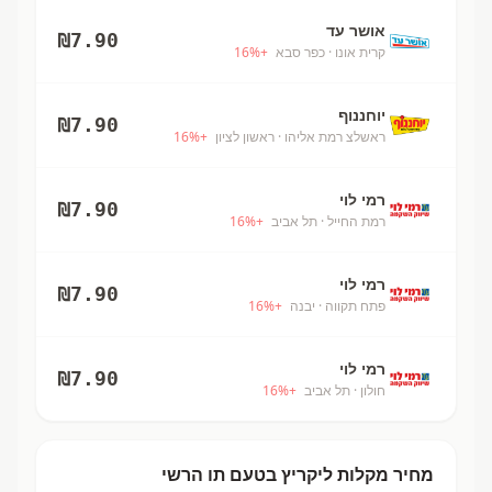
אושר עד
₪
7.90
קרית אונו
· כפר סבא
+
%
16
יוחננוף
₪
7.90
ראשלצ רמת אליהו
· ראשון לציון
+
%
16
רמי לוי
₪
7.90
רמת החייל
· תל אביב
+
%
16
רמי לוי
₪
7.90
פתח תקווה
· יבנה
+
%
16
רמי לוי
₪
7.90
חולון
· תל אביב
+
%
16
מחיר
מקלות ליקריץ בטעם תו
הרשי