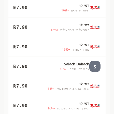
רמי לוי
₪
7.90
רמות
· ירושלים
+
%
16
רמי לוי
₪
7.90
ביתר עלית
· ביתר עילית
+
%
16
רמי לוי
₪
7.90
נהריה
· נהריה
+
%
16
Salach Dabach
S
₪
7.90
צק פוסט
· חיפה
+
%
16
רמי לוי
₪
7.90
מישור אדומים
· ראשון לציון
+
%
16
רמי לוי
₪
7.90
ראשון לציון
· קריית שמונה
+
%
16