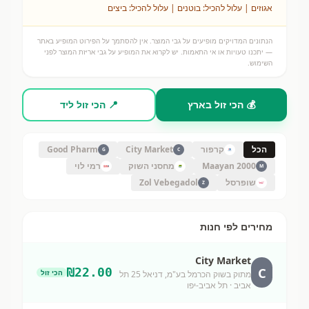
אגוזים | עלול להכיל: בוטנים | עלול להכיל: ביצים
הנתונים המדויקים מופיעים על גבי המוצר. אין להסתמך על הפירוט המופיע באתר
— יתכנו טעויות או אי התאמות. יש לקרוא את המופיע על גבי אריזת המוצר לפני
השימוש.
💰 הכי זול בארץ
📍 הכי זול ליד
הכל
קרפור
City Market
Good Pharm
G
C
Maayan 2000
מחסני השוק
רמי לוי
M
שופרסל
Zol Vebegadol
Z
מחירים לפי חנות
City Market
C
₪
22.00
הכי זול
מתוק בשוק הכרמל בע"מ, דניאל 25 תל
אביב
· תל אביב-יפו