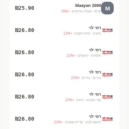
Maayan 2000
M
₪
25.90
קרסו
· מעלה אדומים
+
%
18
רמי לוי
₪
26.80
נתניה
· פתח תקווה
+
%
22
רמי לוי
₪
26.80
תלפיות
· ירושלים
+
%
22
רמי לוי
₪
26.80
בת ים
· בת ים
+
%
22
רמי לוי
₪
26.80
אור עקיבא
· חיפה
+
%
22
רמי לוי
₪
26.80
ראשון לציון
· קריית שמונה
+
%
22