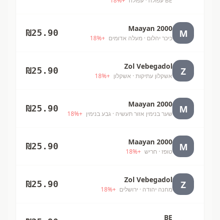
BE עפולה
· עפולה
+
%
18
Maayan 2000
M
₪
25.90
כיכר יהלום
· מעלה אדומים
+
%
18
Zol Vebegadol
Z
₪
25.90
אשקלון עתיקות
· אשקלון
+
%
18
Maayan 2000
M
₪
25.90
שער בנימין אזור תעשיה
· גבע בנימין
+
%
18
Maayan 2000
M
₪
25.90
טופז
· חריש
+
%
18
Zol Vebegadol
Z
₪
25.90
מחנה יהודה
· ירושלים
+
%
18
BE