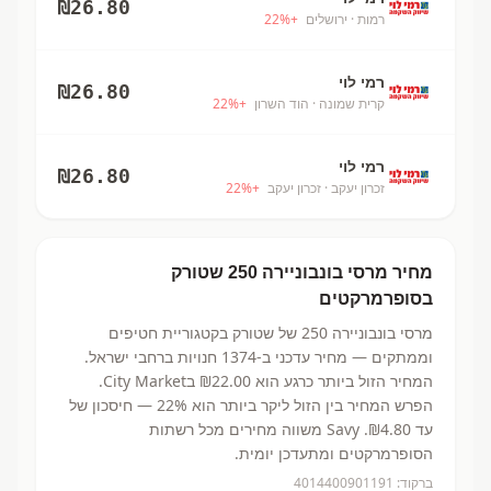
₪
26.80
רמות
· ירושלים
+
%
22
רמי לוי
₪
26.80
קרית שמונה
· הוד השרון
+
%
22
רמי לוי
₪
26.80
זכרון יעקב
· זכרון יעקב
+
%
22
מחיר
מרסי בונבוניירה 250
שטורק
בסופרמרקטים
מרסי בונבוניירה 250
של שטורק
בקטגוריית חטיפים
וממתקים
— מחיר עדכני ב-
1374
חנויות ברחבי ישראל.
המחיר הזול ביותר כרגע הוא ₪22.00
בCity Market.
הפרש המחיר בין הזול ליקר ביותר הוא 22% — חיסכון של
עד ₪4.80.
Savy משווה מחירים מכל רשתות
הסופרמרקטים ומתעדכן יומית.
ברקוד:
4014400901191