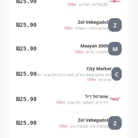
₪
25.90
BE מודיעין
· מודיעין
+
%
18
Zol Vebegadol
Z
₪
25.90
בית וגן חכמי
· ירושלים
+
%
18
Maayan 2000
M
₪
25.90
התאנה
· חריש
+
%
18
City Market
C
₪
25.90
סיטי מרקט טאוור בע"מ, משה דיין 2 תל אביב
· תל
אביב-יפו
+
%
18
שופרסל דיל
₪
25.90
דיל ת"א- השלום
· תל אביב
+
%
18
Zol Vebegadol
Z
₪
25.90
מבשרת ציון
· מבשרת ציון
+
%
18