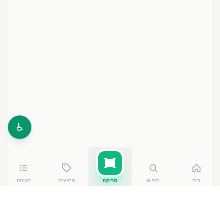
♿
בית
חיפוש
סריקה
מבצעים
רשימה