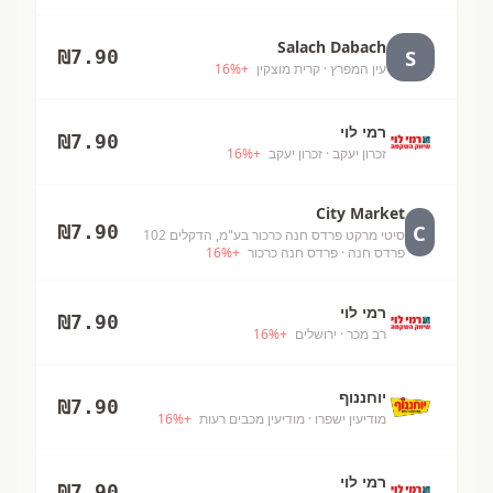
Salach Dabach
S
₪
7.90
עין המפרץ
· קרית מוצקין
+
%
16
רמי לוי
₪
7.90
זכרון יעקב
· זכרון יעקב
+
%
16
City Market
C
₪
7.90
סיטי מרקט פרדס חנה כרכור בע"מ, הדקלים 102
פרדס חנה
· פרדס חנה כרכור
+
%
16
רמי לוי
₪
7.90
רב מכר
· ירושלים
+
%
16
יוחננוף
₪
7.90
מודיעין ישפרו
· מודיעין מכבים רעות
+
%
16
רמי לוי
₪
7.90