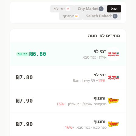
הכל
City Market
רמי לוי
C
Salach Dabach
יוחננוף
S
מחירים לפי חנות
רמי לוי
₪
6.80
הכי זול
אילת
· כפר סבא
רמי לוי
₪
7.80
Rami Levy 39
+
15
%
יוחננוף
₪
7.90
מבקיעים אשקלון
· אשקלון
+
%
16
יוחננוף
₪
7.90
כפר סבא
· כפר סבא
+
%
16