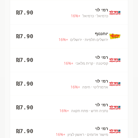
רמי לוי
₪
7.90
כרמיאל
· כרמיאל
+
%
16
יוחננוף
₪
7.90
ירושלים תלפיות
· ירושלים
+
%
16
רמי לוי
₪
7.90
קסיטנה
· קרית מלאכי
+
%
16
רמי לוי
₪
7.90
אדמרליטי
· חיפה
+
%
16
רמי לוי
₪
7.90
נתניה חדש
· פתח תקווה
+
%
16
רמי לוי
₪
7.90
מישור אדומים
· ראשון לציון
+
%
16