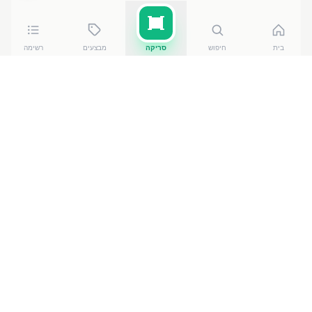
בית
חיפוש
סריקה
מבצעים
רשימה
כמה עולה
סוכריות בטעם שוקולד
?
סוכריות בטעם שוקולד
עולה בין ₪
6.80
ל-₪
7.90
ברשתות
הסופרמרקט בישראל. המחיר הזול ביותר — ₪
6.80
באילת
— מתוך השוואה של
50
חנויות. הנתונים מבוססים על מאגר
שקיפות המחירים הממשלתי, נכון ל-
7 באוגוסט 2026
.
מוצרים דומים
בחטיפים וממתקים