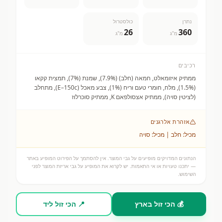
נתרן
כולסטרול
26
360
מ"ג
מ"ג
רכיבים
ממתיק איזומאלט, חמאה (חלב) (7.9%), שמנת (7%), תמצית קקאו
(1.5%), מלח, חומרי טעם וריח (1%), צבע מאכל (E–150c), מתחלב
(לציטין סויה), ממתיק אצסולפאם K, ממתיק סוכרלוז
אזהרת אלרגנים
מכיל: חלב | מכיל: סויה
הנתונים המדויקים מופיעים על גבי המוצר. אין להסתמך על הפירוט המופיע באתר
— יתכנו טעויות או אי התאמות. יש לקרוא את המופיע על גבי אריזת המוצר לפני
השימוש.
💰 הכי זול בארץ
📍 הכי זול ליד