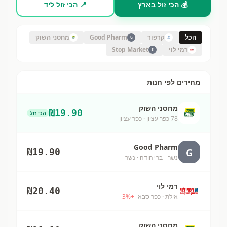
💰 הכי זול בארץ
📍 הכי זול ליד
הכל
קרפור
Good Pharm
מחסני השוק
G
רמי לוי
Stop Market
S
מחירים לפי חנות
מחסני השוק
₪
19.90
הכי זול
78 כפר עציון
· כפר עציון
Good Pharm
G
₪
19.90
נשר - בר יהודה
· נשר
רמי לוי
₪
20.40
אילת
· כפר סבא
+
%
3
מחסני השוק