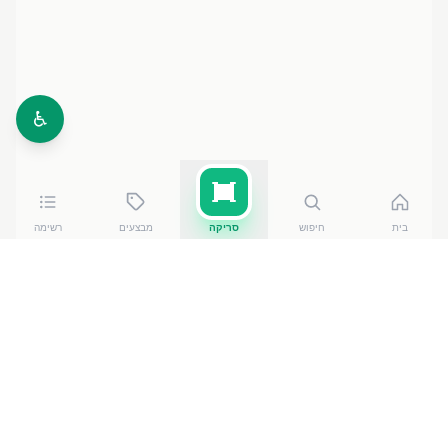
♿
בית
חיפוש
סריקה
מבצעים
רשימה
כמה עולה
תינוקלין אבקה 1.25 קג
?
תינוקלין אבקה 1.25 קג
עולה בין ₪
19.90
ל-₪
22.10
ברשתות הסופרמרקט בישראל. המחיר הזול ביותר —
19.90
₪
ב78 כפר עציון
— מתוך השוואה של
50
חנויות.