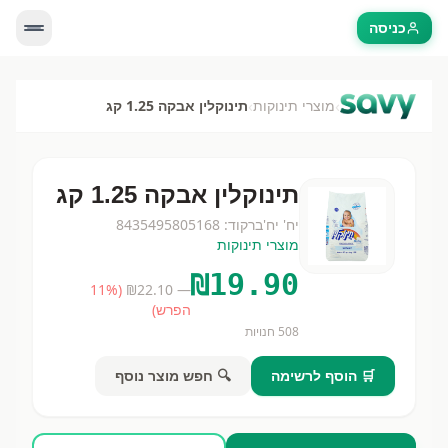
כניסה
›
›
מוצרי תינוקות
תינוקלין אבקה 1.25 קג
תינוקלין אבקה 1.25 קג
יח'
יח'
ברקוד:
8435495805168
מוצרי תינוקות
₪
19.90
11
%
(
22.10
— ₪
הפרש)
508
חנויות
🛒 הוסף לרשימה
🔍 חפש מוצר נוסף