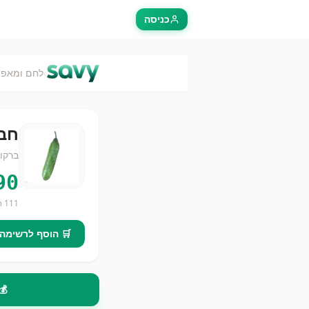
כניסה
›
לחם ומאפה
חבי
ברקו
90
111
חנ
🛒 הוסף לרשימה
💰