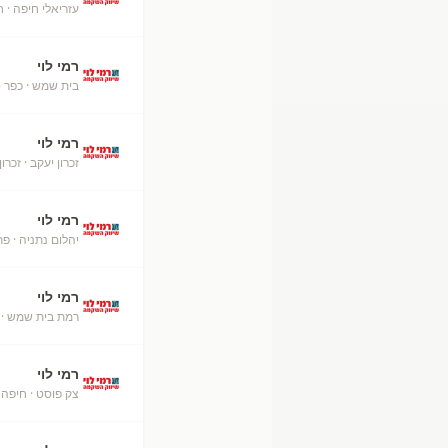
עזריאלי חיפה
· ח
רמי לוי
בית שמש
· כפר 
רמי לוי
זכרון יעקב
· זכרון
רמי לוי
יהלום נתניה
· פת
רמי לוי
רמת בית שמש
· 
רמי לוי
צק פוסט
· חיפה