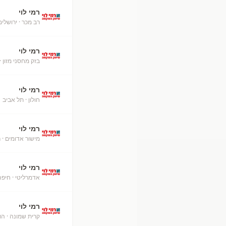
רמי לוי
רב מכר
· ירושלים
רמי לוי
בזק מחסני מזון
·
רמי לוי
חולון
· תל אביב
+
רמי לוי
מישור אדומים
· ר
רמי לוי
אדמרליטי
· חיפה
רמי לוי
קרית שמונה
· הו