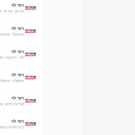
רמי לוי
בת ים
· בת ים
+
רמי לוי
כרמיאל
· כרמיאל
רמי לוי
לוד
· רחובות
+
%
רמי לוי
אשקלון
· אשקלון
רמי לוי
מודיעין חדש
· מו
רמי לוי
בית הפירות פסג