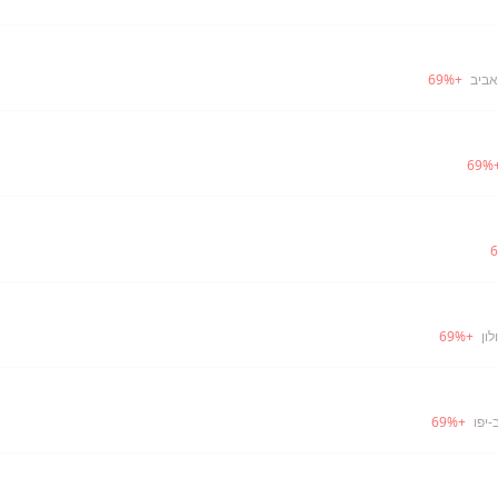
אביב
+
%
69
69
%
6
לון
+
%
69
-יפו
+
%
69