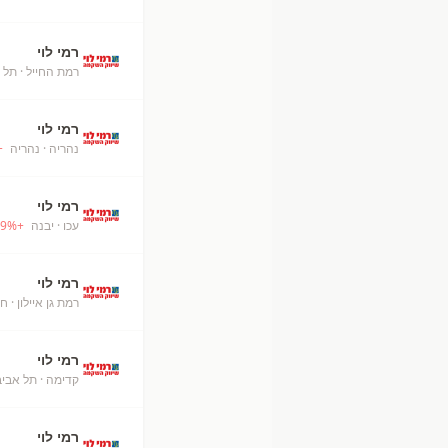
רמי לוי
רמת החייל
· תל 
רמי לוי
נהריה
· נהריה
+
רמי לוי
עכו
· יבנה
+
%
9
רמי לוי
רמת גן איילון
· חו
רמי לוי
קדימה
· תל אביב
רמי לוי