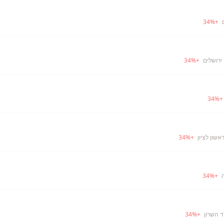
34
%
+
 ירושלים
+
%
34
34
%
אשון לציון
+
%
34
34
%
+
ד השרון
+
%
34