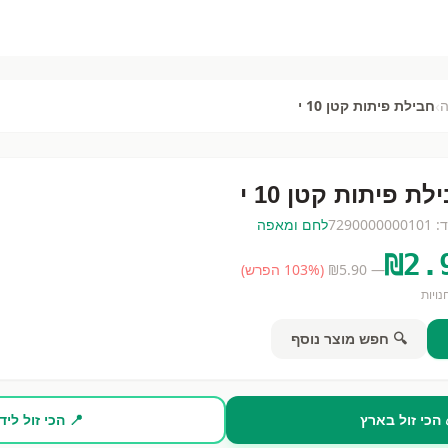
›
חבילת פיתות קטן 10 י
לת פיתות קטן 10 י
ד:
7290000000101
לחם ומאפה
₪
2.
— ₪
5.90
(
% הפרש)
103
ויות
🔍 חפש מוצר נוסף
 הכי זול בארץ
📍 הכי זול ליד