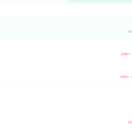
בא
34
%
+
34
%
+
34