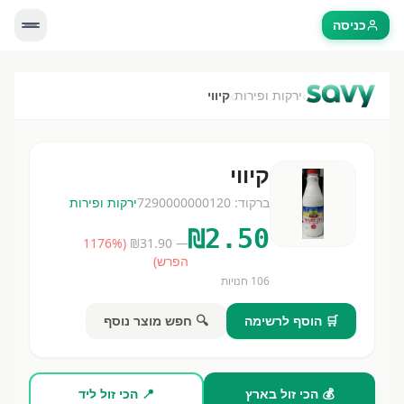
כניסה
›
›
ירקות ופירות
קיווי
קיווי
ברקוד:
7290000000120
ירקות ופירות
₪
2.50
1176
%
(
31.90
— ₪
הפרש)
106
חנויות
🛒 הוסף לרשימה
🔍 חפש מוצר נוסף
💰 הכי זול בארץ
📍 הכי זול ליד