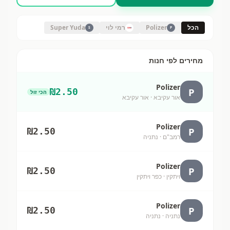
הכל
Polizer
רמי לוי
Super Yuda
S
P
מחירים לפי חנות
Polizer
P
₪
2.50
הכי זול
אור עקיבא
· אור עקיבא
Polizer
P
₪
2.50
רמב"ם
· נתניה
Polizer
P
₪
2.50
ויתקין
· כפר ויתקין
Polizer
P
₪
2.50
נתניה
· נתניה