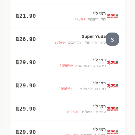
רמי לוי
₪
21.90
לוד
· רחובות
+
%
776
Super Yuda
S
₪
26.90
סופר יודה חולון
· תל אביב
+
%
976
רמי לוי
₪
29.90
ראש העין
· כפר סבא
+
%
1096
רמי לוי
₪
29.90
רמת החייל
· תל אביב
+
%
1096
רמי לוי
₪
29.90
עטרות
· ירושלים
+
%
1096
רמי לוי
₪
29.90