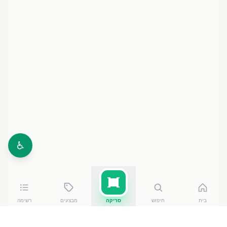
♿
בית
חיפוש
סריקה
מבצעים
רשימה