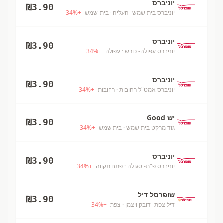
יוניברס
₪
3.90
יוניברס בית שמש- העליה
· בית-שמש
+
%
34
יוניברס
₪
3.90
יוניברס עפולה- כורש
· עפולה
+
%
34
יוניברס
₪
3.90
יוניברס אמט"ל רחובות
· רחובות
+
%
34
יש Good
₪
3.90
גוד מרקט בית שמש
· בית שמש
+
%
34
יוניברס
₪
3.90
יוניברס פ"ת- סגולה
· פתח תקווה
+
%
34
שופרסל דיל
₪
3.90
דיל צפת- דובק ויצמן
· צפת
+
%
34