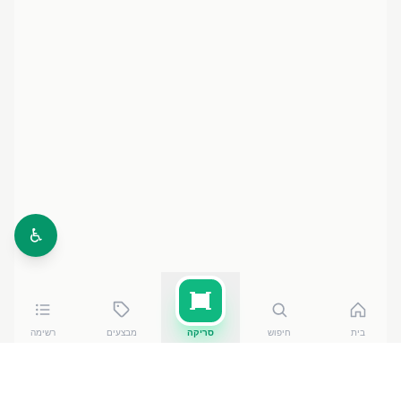
♿
בית
חיפוש
סריקה
מבצעים
רשימה