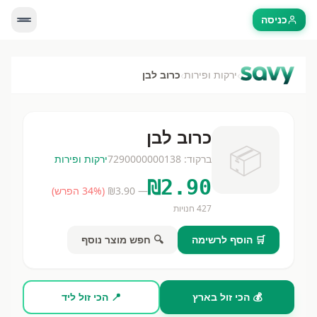
כניסה
›
›
ירקות ופירות
כרוב לבן
כרוב לבן
📦
ברקוד:
7290000000138
ירקות ופירות
₪
2.90
— ₪
3.90
(
% הפרש)
34
427
חנויות
🛒 הוסף לרשימה
🔍 חפש מוצר נוסף
💰 הכי זול בארץ
📍 הכי זול ליד