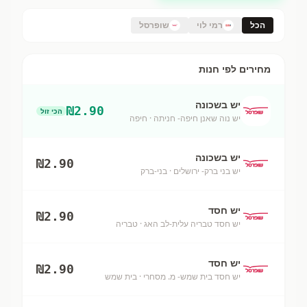
הכל
רמי לוי
שופרסל
מחירים לפי חנות
יש בשכונה
₪
2.90
הכי זול
יש נוה שאנן חיפה- חניתה
· חיפה
יש בשכונה
₪
2.90
יש בני ברק- ירושלים
· בני-ברק
יש חסד
₪
2.90
יש חסד טבריה עלית-לב האג
· טבריה
יש חסד
₪
2.90
יש חסד בית שמש- מ. מסחרי
· בית שמש