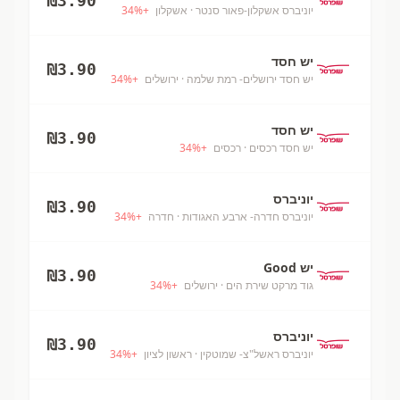
₪
3.90
יוניברס אשקלון-פאור סנטר
· אשקלון
+
%
34
יש חסד
₪
3.90
יש חסד ירושלים- רמת שלמה
· ירושלים
+
%
34
יש חסד
₪
3.90
יש חסד רכסים
· רכסים
+
%
34
יוניברס
₪
3.90
יוניברס חדרה- ארבע האגודות
· חדרה
+
%
34
יש Good
₪
3.90
גוד מרקט שירת הים
· ירושלים
+
%
34
יוניברס
₪
3.90
יוניברס ראשל"צ- שמוטקין
· ראשון לציון
+
%
34