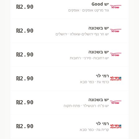
יש Good
₪
2.90
גוד מרקט אופקים
· אופקים
יש בשכונה
₪
2.90
יש הר נוף ירושלים-שאולזו
· ירושלים
יש בשכונה
₪
2.90
יש רחובות- סירני
· רחובות
רמי לוי
₪
2.90
כרמי גת
· כפר סבא
יש בשכונה
₪
2.90
יש פ"ת- רוטשילד
· פתח-תקוה
רמי לוי
₪
2.90
קרית גת
· כפר סבא