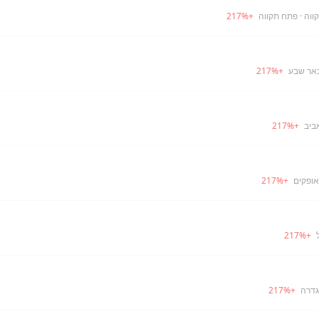
ווה
· פתח תקווה
+
%
217
אר שבע
+
%
217
ביב
+
%
217
אופקים
+
%
217
217
%
+
גדרה
+
%
217