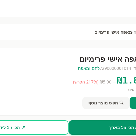
›
מאפה אישי פרימיום
ה אישי פרימיום
ד:
7290000001014
לחם ומאפה
₪
1.
— ₪
5.90
(
% הפרש)
217
ויות
🔍 חפש מוצר נוסף
 הכי זול בארץ
📍 הכי זול ליד