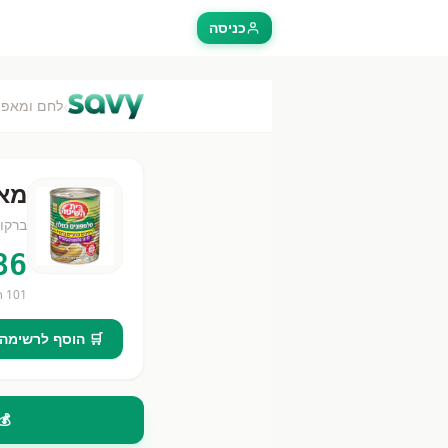
כניסה
›
לחם ומאפה
מאפ
ברקו
86
101
חנ
🛒 הוסף לרשימה
💰