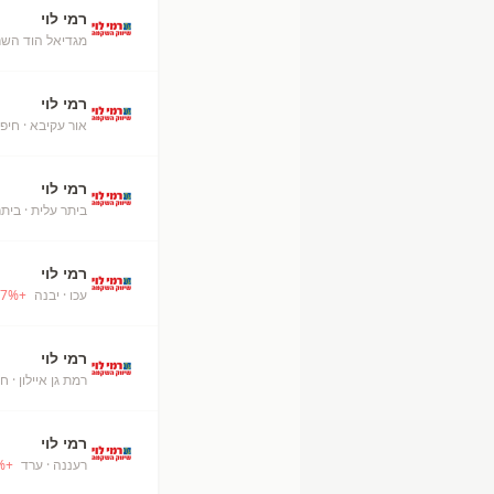
רמי לוי
מגדיאל הוד השרו
רמי לוי
אור עקיבא
· חיפ
רמי לוי
ביתר עלית
· ביתר
רמי לוי
עכו
· יבנה
+
%
7
רמי לוי
רמת גן איילון
· חו
רמי לוי
רעננה
· ערד
+
%