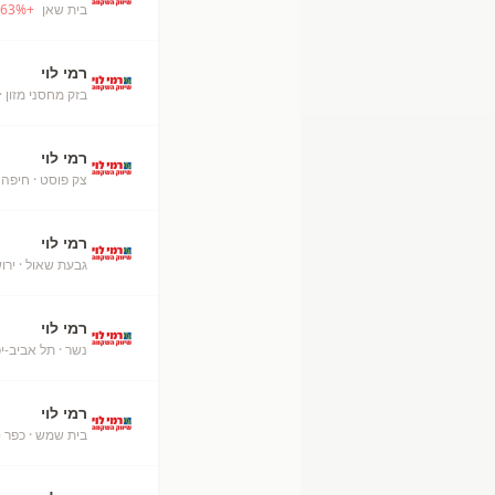
בית שאן
+
%
63
רמי לוי
בזק מחסני מזון
·
רמי לוי
צק פוסט
· חיפה
רמי לוי
גבעת שאול
· ירו
רמי לוי
נשר
· תל אביב-יפ
רמי לוי
בית שמש
· כפר 