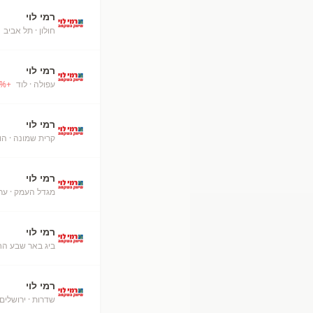
רמי לוי
חולון
· תל אביב
+
רמי לוי
עפולה
· לוד
+
%
רמי לוי
קרית שמונה
· הו
רמי לוי
מגדל העמק
· ער
רמי לוי
ביג באר שבע ה
רמי לוי
שדרות
· ירושלים