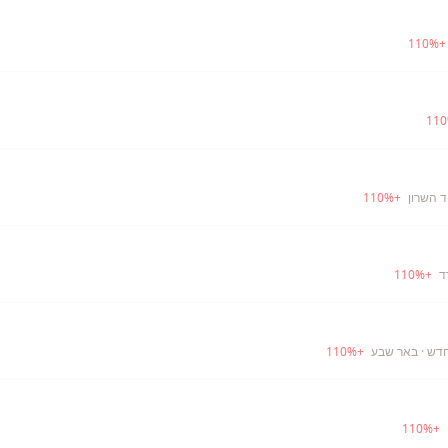
110
%
110
ד השרון
+
%
110
ד
+
%
110
חדש
· באר שבע
+
%
110
110
%
+