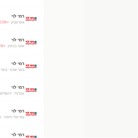
רמי לוי
גוש עציון
+
%
63
רמי לוי
שער בנימין
+
%
3
רמי לוי
באר שבע
· באר 
רמי לוי
עטרות
· ירושלים
רמי לוי
עזריאלי חיפה
· ח
רמי לוי