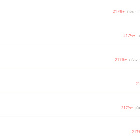
ן
· צפת
+
%
217
ה
+
%
217
 עילית
+
%
217
21
לון
+
%
217
217