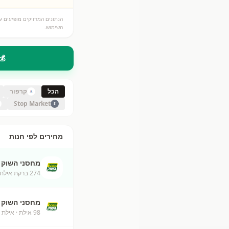
הנתונים המדויקים מופיעים על
השימוש.
💰
הכל
קרפור
Stop Market
S
מחירים לפי חנות
מחסני השוק
274 ברקת אילת מחסני השוק
מחסני השוק
98 אילת
· אילת