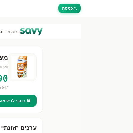
כניסה
›
›
משקאות
מ
משק
וולסו
90
647
חנ
🛒 הוסף לרשימה
ערכים תזונתיי