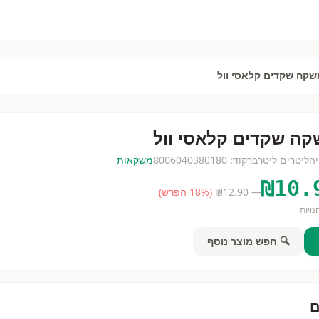
שקה שקדים קלאסי וול
ה שקדים קלאסי וול
יה
ליטרים
ליטר
ברקוד:
8006040380180
משקאות
₪
10.
— ₪
12.90
(
% הפרש)
18
ויות
🔍 חפש מוצר נוסף
ם