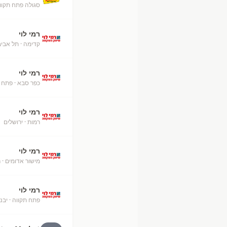
סגולה פתח תקוו
רמי לוי
קדימה
· תל אביב
רמי לוי
כפר סבא
· פתח 
רמי לוי
רמות
· ירושלים
+
רמי לוי
מישור אדומים
· ר
רמי לוי
פתח תקווה
· יבנ