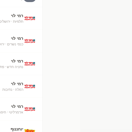
רמי לוי
תלפיות
· ירושלים
רמי לוי
כנפי נשרים
· ירו
רמי לוי
נתניה חדש
· פת
רמי לוי
רמלה
· נתיבות
+
רמי לוי
אדמרליטי
· חיפה
יוחננוף