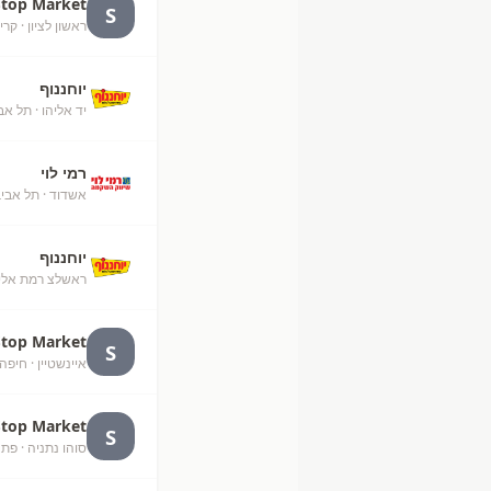
Stop Market
S
ראשון לציון
· קרי
יוחננוף
יד אליהו
· תל אבי
רמי לוי
אשדוד
· תל אבי
יוחננוף
ראשלצ רמת אלי
Stop Market
S
איינשטיין
· חיפה
Stop Market
S
סוהו נתניה
· פתח