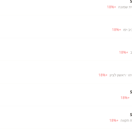
ית שמונה
+
%
18
ב-יפו
+
%
18
ב
+
%
18
הו
· ראשון לציון
+
%
18
18
%
+
 תקווה
+
%
18