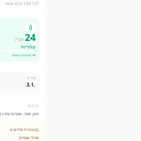
לכל 100 גרם מוצר
24
קק"ל
קלוריות
% מהצריכה היומית
1
סוכרים
3.1
g
רכיבים
מים, סוכר, שקדים קלויין (2%), סידן (טרי קלציום פוספאט), מלח, מייצב (ג&#x27;לן גאם), חומרי טעם וריח, ויטמינים (B12, D2, B2, E).n
אזהרת אלרגנים
מכיל: שקדים