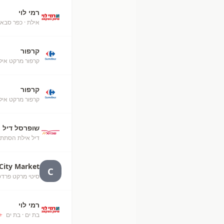
רמי לוי
אילת
· כפר סבא
קרפור
קרפור מרקט איל
קרפור
קרפור מרקט אילת (50
שופרסל דיל
דיל אילת הסתת
City Market
C
סיטי מרקט פרדס חנה 
רמי לוי
בת ים
· בת ים
+