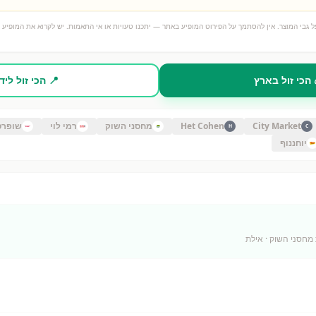
 גבי המוצר. אין להסתמך על הפירוט המופיע באתר — יתכנו טעויות או אי התאמות. יש לקרוא את המופיע ע
 הכי זול בארץ
📍 הכי זול ליד
City Market
Het Cohen
מחסני השוק
רמי לוי
שופרס
H
C
יוחננוף
· אילת