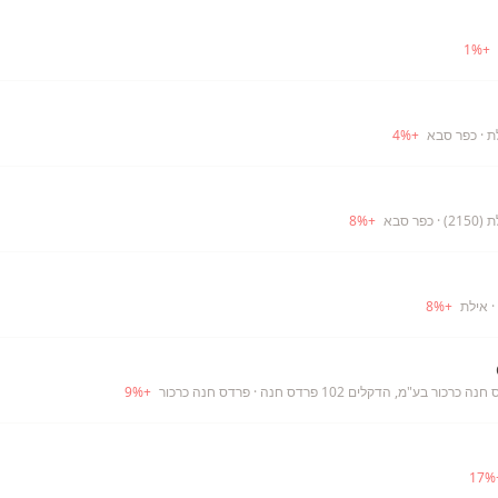
1
%
+
ת
· כפר סבא
+
%
4
21)
· כפר סבא
+
%
8
· אילת
+
%
8
כרכור בע"מ, הדקלים 102 פרדס חנה
· פרדס חנה כרכור
+
%
9
17
%