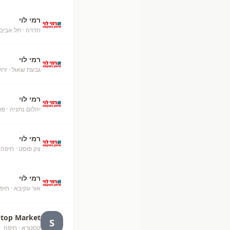
רמי לוי
חדרה
· תל אביב
רמי לוי
גבעת שאול
· ירו
רמי לוי
יהלום נתניה
· פת
רמי לוי
צק פוסט
· חיפה
רמי לוי
אור עקיבא
· חיפ
Stop Market
S
קסטרא
· חיפה
+