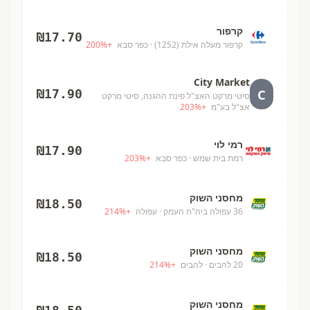
קרפור
₪
17.70
קרפור מעלה אילת (1252)
· כפר סבא
+
%
200
City Market
C
₪
17.90
סיטי מרקט האצ"ל פינת ההגנה, סיטי מרקט
אצ"ל בע"מ
+
%
203
רמי לוי
₪
17.90
רמת בית שמש
· כפר סבא
+
%
203
מחסני השוק
₪
18.50
36 עפולה ביה"ח העמק
· עפולה
+
%
214
מחסני השוק
₪
18.50
20 להבים
· להבים
+
%
214
מחסני השוק