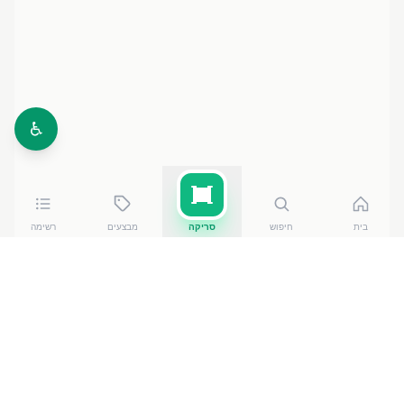
♿
בית
חיפוש
סריקה
מבצעים
רשימה
כמה עולה
סירופ פריגת לימונענע
?
סירופ פריגת לימונענע
של סירופ - גבעת חיים
עולה בין
5.90
₪
ל-₪
18.50
ברשתות הסופרמרקט בישראל. המחיר