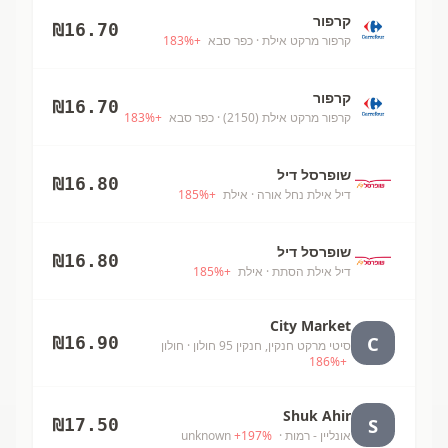
קרפור
₪
16.70
קרפור מרקט אילת
· כפר סבא
+
%
183
קרפור
₪
16.70
קרפור מרקט אילת (2150)
· כפר סבא
+
%
183
שופרסל דיל
₪
16.80
דיל אילת נחל אורה
· אילת
+
%
185
שופרסל דיל
₪
16.80
דיל אילת הסתת
· אילת
+
%
185
City Market
C
₪
16.90
סיטי מרקט חנקין, חנקין 95 חולון
· חולון
186
%
+
Shuk Ahir
S
₪
17.50
אונליין - רמות
· unknown
%
197
+