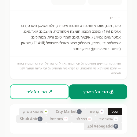
רכיבים
סוכר, מים, מווסתי חומציות: חומצה ציטרית, תלת אשלגן ציטרט; רכז
אגסים (1%), מעכב חמצון: חומצה אסקורבית, מייצבים: גואר גאם,
אסטר גאם (E445), אקציה גאם; חומרי טעם וריח, ממתיקים:
אצסולפם קיי, סכרין, סוכרלוז; צבעי מאכל: כלורופיל (E141ii), לוטאין
(בפסח בטא קרוטן); רכז קורטםn
הנתונים המדויקים מופיעים על גבי המוצר. אין להסתמך על הפירוט המופיע באתר
— יתכנו טעויות או אי התאמות. יש לקרוא את המופיע על גבי אריזת המוצר לפני
השימוש.
💰 הכי זול בארץ
📍 הכי זול ליד
הכל
קרפור
City Market
מחסני השוק
C
אושר עד
רמי לוי
שופרסל
Shuk Ahir
S
Zol Vebegadol
Z