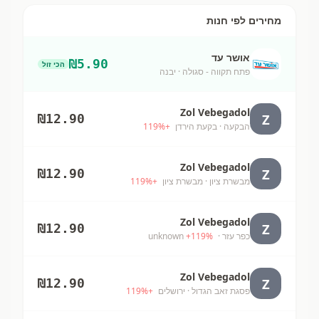
מחירים לפי חנות
אושר עד
₪
5.90
הכי זול
פתח תקווה - סגולה
· יבנה
Zol Vebegadol
Z
₪
12.90
הבקעה
· בקעת הירדן
+
%
119
Zol Vebegadol
Z
₪
12.90
מבשרת ציון
· מבשרת ציון
+
%
119
Zol Vebegadol
Z
₪
12.90
כפר עזר
· unknown
%
119
+
Zol Vebegadol
Z
₪
12.90
פסגת זאב הגדול
· ירושלים
+
%
119