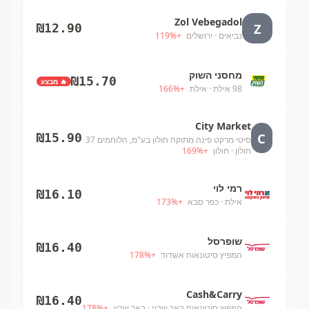
Zol Vebegadol
Z
₪
12.90
נביאים
· ירושלים
+
%
119
מחסני השוק
₪
15.70
🔥 מבצע
98 אילת
· אילת
+
%
166
City Market
C
₪
15.90
סיטי מרקט פינה מתוקה חולון בע"מ, הלוחמים 37
חולון
· חולון
+
%
169
רמי לוי
₪
16.10
אילת
· כפר סבא
+
%
173
שופרסל
₪
16.40
המפיץ סיטונאות אשדוד
+
%
178
Cash&Carry
₪
16.40
המפיץ סיטונאות באר שבע
· באר שבע
+
%
178