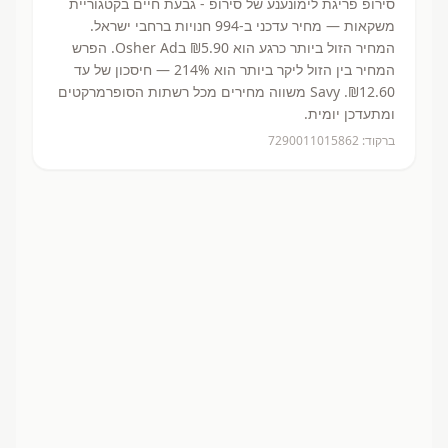
סירופ פריגת לימונענע
של סירופ - גבעת חיים
בקטגוריית
משקאות
— מחיר עדכני ב-
994
חנויות ברחבי ישראל.
המחיר הזול ביותר כרגע הוא ₪5.90
בOsher Ad.
הפרש
המחיר בין הזול ליקר ביותר הוא 214% — חיסכון של עד
₪12.60.
Savy משווה מחירים מכל רשתות הסופרמרקטים
ומתעדכן יומית.
ברקוד:
7290011015862