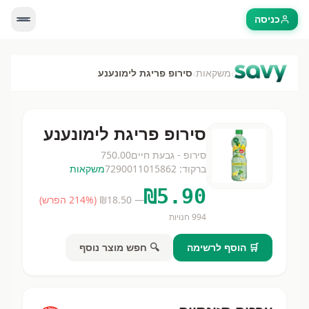
כניסה
›
›
משקאות
סירופ פריגת לימונענע
סירופ פריגת לימונענע
סירופ - גבעת חיים
750.00
ברקוד:
7290011015862
משקאות
₪
5.90
— ₪
18.50
(
% הפרש)
214
994
חנויות
🛒 הוסף לרשימה
🔍 חפש מוצר נוסף