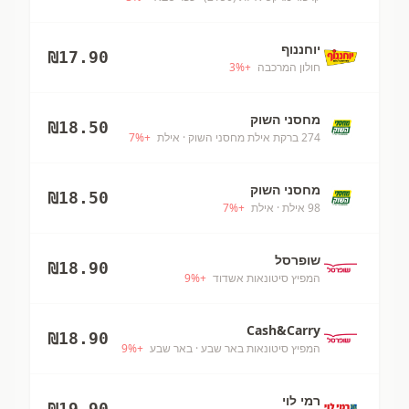
יוחננוף
₪
17.90
חולון המרכבה
+
%
3
מחסני השוק
₪
18.50
274 ברקת אילת מחסני השוק
· אילת
+
%
7
מחסני השוק
₪
18.50
98 אילת
· אילת
+
%
7
שופרסל
₪
18.90
המפיץ סיטונאות אשדוד
+
%
9
Cash&Carry
₪
18.90
המפיץ סיטונאות באר שבע
· באר שבע
+
%
9
רמי לוי
₪
19.90