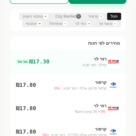
הכל
קרפור
City Market
מחסני השוק
C
אושר עד
רמי לוי
שופרסל
יוחננוף
מחירים לפי חנות
רמי לוי
₪
17.30
הכי זול
אילת
· כפר סבא
קרפור
₪
17.80
קרפור מרקט אילת
· כפר סבא
+
%
3
רמי לוי
₪
17.80
Rami Levy 39
+
3
%
קרפור
₪
17.80
קרפור מרקט אילת (2150)
· כפר סבא
+
%
3