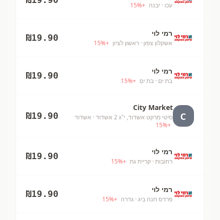
עכו
· יבנה
+
%
15
רמי לוי
₪
19.90
אשקלון צפון
· ראשון לציון
+
%
15
רמי לוי
₪
19.90
בת ים
· בת ים
+
%
15
City Market
C
₪
19.90
סיטי מרקט אשדוד, י"ג 2 אשדוד
· אשדוד
15
%
+
רמי לוי
₪
19.90
רחובות
· קריית גת
+
%
15
רמי לוי
₪
19.90
פרדס חנה ביג
· גדרה
+
%
15