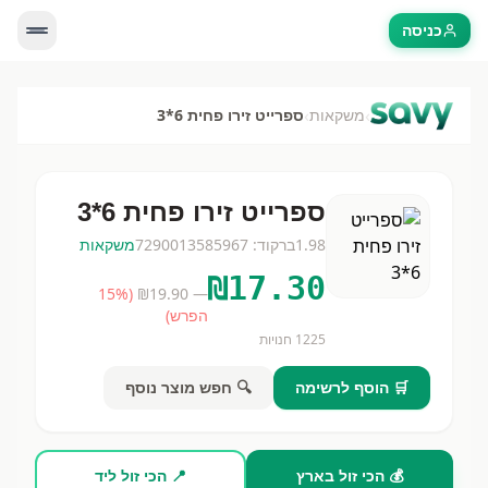
כניסה
›
›
משקאות
ספרייט זירו פחית 6*3
ספרייט זירו פחית 6*3
1.98
ברקוד:
7290013585967
משקאות
₪
17.30
15
%
(
19.90
— ₪
הפרש)
1225
חנויות
🛒 הוסף לרשימה
🔍 חפש מוצר נוסף
💰 הכי זול בארץ
📍 הכי זול ליד