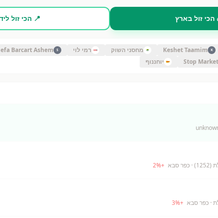
 הכי זול בארץ
📍 הכי זול ליד
Keshet Taamim
מחסני השוק
רמי לוי
efa Barcart Ashem
S
K
Stop Marke
יוחננוף
12)
· כפר סבא
+
%
2
ת
· כפר סבא
+
%
3