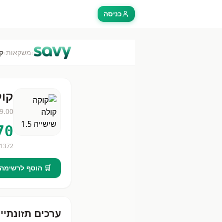
כניסה
›
›
משקאות
קו
קוק
9.00
70
1372
🛒 הוסף לרשימה
ערכים תזונתיי