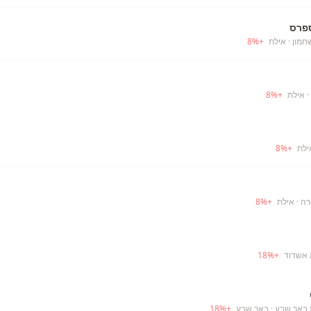
פרס
חמון
· אילת
+
%
8
· אילת
+
%
8
ילת
+
%
8
רה
· אילת
+
%
8
 אשדוד
+
%
18
 באר שבע
· באר שבע
+
%
18