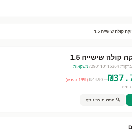
קה קולה שישייה 1.5
ה קולה שישייה 1.5
ברקוד:
7290110115364
משקאות
₪
37.
— ₪
44.90
(
% הפרש)
19
חנויות
🔍 חפש מוצר נוסף
ם