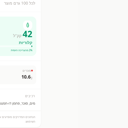
לכל 100 גרם מוצר
42
קק"ל
קלוריות
% מהצריכה היומית
2
סוכרים
10.6
g
רכיבים
מים, סוכר, פחמן דו-חמצני, צבע מאכל קרמל (E150d), מווסת חומצי
הנתונים המדויקים מופיעים על
השימוש.