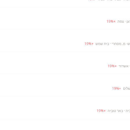
ען
· צפת
+
%
19
- מ. מסחרי
· בית שמש
+
%
19
 אשדוד
+
%
19
שלים
+
%
19
יה
· באר טוביה
+
%
19