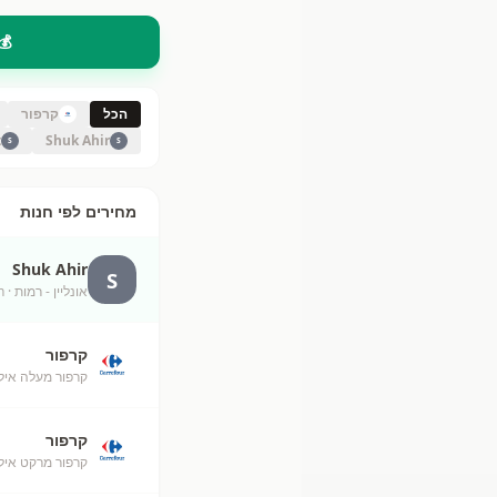
💰
הכל
קרפור
t
Shuk Ahir
S
S
מחירים לפי חנות
Shuk Ahir
S
אונליין - רמות
· unknown
קרפור
קרפור מעלה אילת (52
קרפור
קרפור מרקט איל