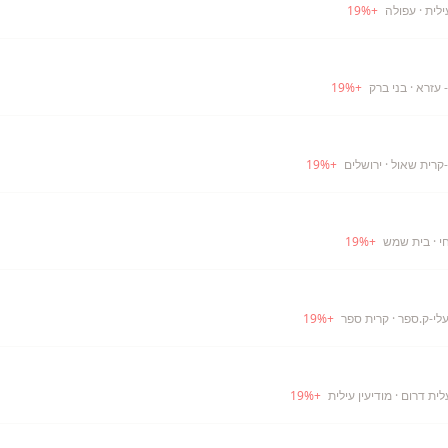
ילית
· עפולה
+
%
19
 עזרא
· בני ברק
+
%
19
-קרית שאול
· ירושלים
+
%
19
י
· בית שמש
+
%
19
עלי-ק.ספר
· קרית ספר
+
%
19
לית דרום
· מודיעין עילית
+
%
19