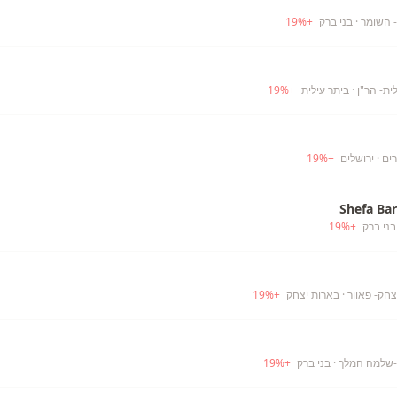
- השומר
· בני ברק
+
%
19
ית- הר"ן
· ביתר עילית
+
%
19
רים
· ירושלים
+
%
19
Shefa Ba
בני ברק
+
%
19
חק- פאוור
· בארות יצחק
+
%
19
-שלמה המלך
· בני ברק
+
%
19