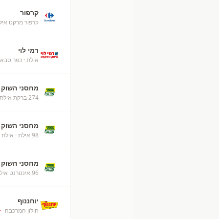
קרפור
קרפור מרקט אילת (50
רמי לוי
אילת
· כפר סבא
מחסני השוק
274 ברקת אילת מחסני השוק
מחסני השוק
98 אילת
· אילת
מחסני השוק
96 אינטרנט אילת
יוחננוף
חולון המרכבה
+