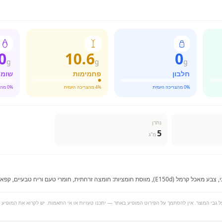
0
10.6
0
g
g
g
חלבון
פחמימות
שומן
% מהצריכה היומית
0
% מהצריכה היומית
4
% מהצריכה היומית
0
נתרן
5
מ"ג
ות: חומצה זרחתית, חומרי טעם וריח טבעיים, קפאין .
 גבי המוצר. אין להסתמך על הפירוט המופיע באתר — יתכנו טעויות או אי התאמות. יש לקרוא את המופיע ע