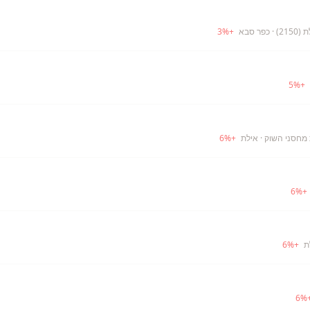
21)
· כפר סבא
+
%
3
5
%
+
· אילת
+
%
6
6
%
+
6
%
+
6
%