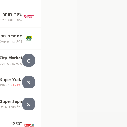
שערי רווחה
שערי רווחה
· ירו
מחסני השוק
801 אבן שמואל TOGO - זכיין
City Market
C
סיטי מרקט רוטשילד ב
Super Yuda
S
uda 240
+
21
%
Super Sapir
S
יובל אורוגוואי ת.
·
רמי לוי