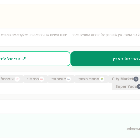
 גבי המוצר. אין להסתמך על הפירוט המופיע באתר — יתכנו טעויות או אי התאמות. יש לקרוא את המופיע ע
 הכי זול בארץ
📍 הכי זול ליד
City Market
מחסני השוק
אושר עד
רמי לוי
שופרסל
C
Super Yuda
S