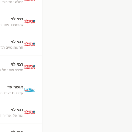
רמלה
· נתיבות
+
רמי לוי
שטמפפר פתח תק
רמי לוי
החשמונאים תל 
רמי לוי
חדרה ויוה
· תל א
אושר עד
קרית ים
· קרית י
רמי לוי
עזריאלי אור יהוד