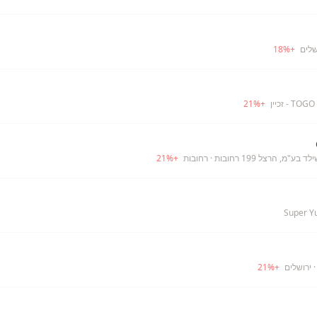
שלים
+
%
18
21
%
+
ע"מ, הרצל 199 רחובות
· רחובות
+
%
21
Super Y
 ירושלים
+
%
21