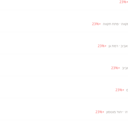
23
%
ווה
· פתח תקווה
+
%
23
אביב
· רמת גן
+
%
23
ביב
+
%
23
ם
+
%
23
ה
· יהוד מונוסון
+
%
23