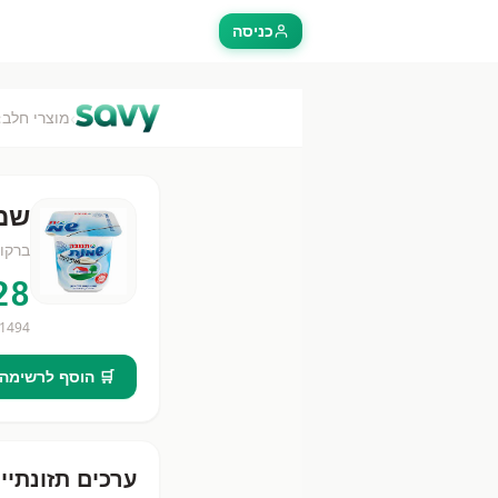
כניסה
›
›
מוצרי חלב
שמנת
ברקו
28
1494
🛒 הוסף לרשימה
ערכים תזונתיי