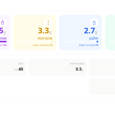
5
3.3
2.7
g
g
g
חלבון
פחמימות
שומן
% מהצריכה היומית
5
% מהצריכה היומית
1
% מהצריכה היומית
19
שומן טראנס
נתרן
40
0.5
g
מ"ג