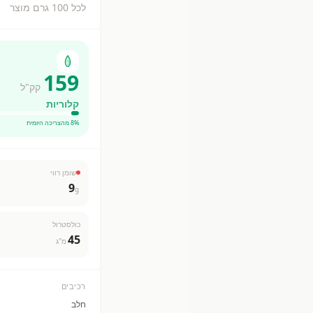
לכל 100 גרם מוצר
159
קק"ל
קלוריות
% מהצריכה היומית
8
שומן רווי
9
g
כולסטרול
45
מ"ג
רכיבים
חלב