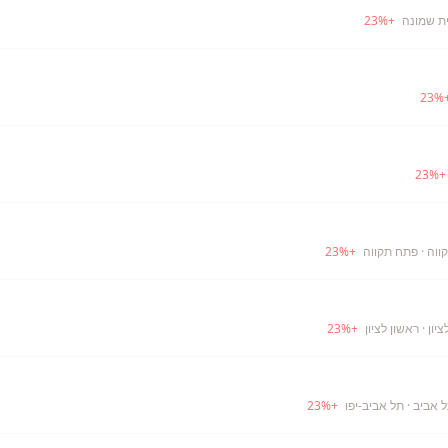
ית שמונה
+
%
23
23
%
23
%
ווה
· פתח תקווה
+
%
23
יון
· ראשון לציון
+
%
23
 אביב
· תל אביב-יפו
+
%
23