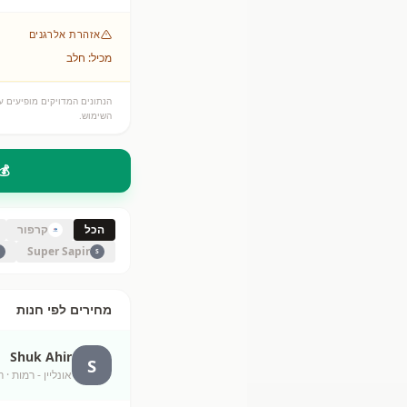
אזהרת אלרגנים
מכיל: חלב
הנתונים המדויקים מופיעים על
השימוש.
💰
הכל
קרפור
Super Sapir
S
מחירים לפי חנות
Shuk Ahir
S
אונליין - רמות
· unknown