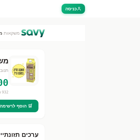
כניסה
›
›
משקאות
מש
משק
תנוב
00
932
חנ
🛒 הוסף לרשימה
ערכים תזונתיי