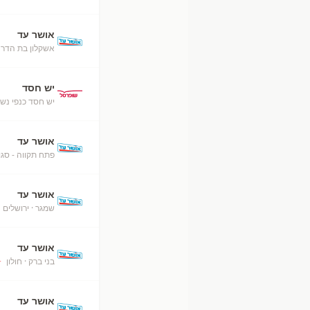
אושר עד
אשקלון בת הדר
·
יש חסד
יש חסד כנפי נש
אושר עד
פתח תקווה - סגו
אושר עד
שמגר
· ירושלים
אושר עד
בני ברק
· חולון
+
אושר עד