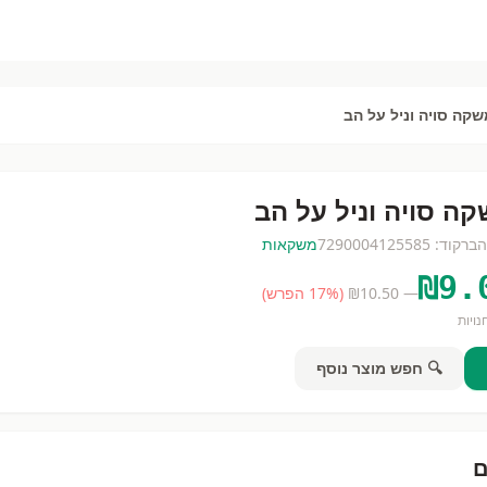
קה סויה וניל על הב
ה סויה וניל על הב
ה
ברקוד:
7290004125585
משקאות
₪
9.
— ₪
10.50
(
% הפרש)
17
ויות
🔍 חפש מוצר נוסף
ם