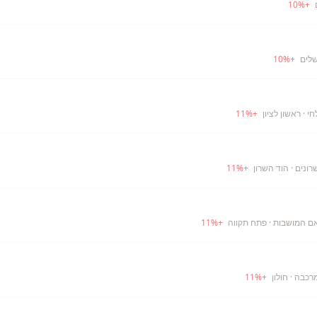
10
%
+
שלים
+
%
10
חי
· ראשון לציון
+
%
11
רונים
· הוד השרון
+
%
11
אם המושבות
· פתח תקווה
+
%
11
מרכבה
· חולון
+
%
11