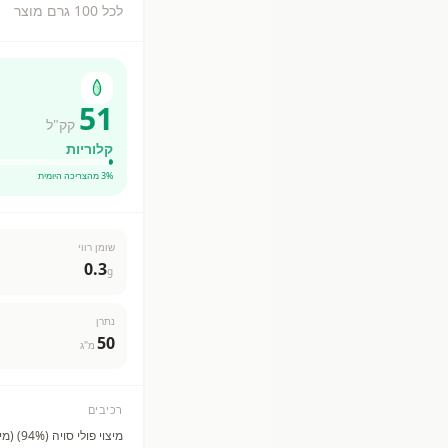
לכל 100 גרם מוצר
51
קק"ל
קלוריות
% מהצריכה היומית
3
שומן רווי
0.3
g
נתרן
50
מ"ג
רכיבים