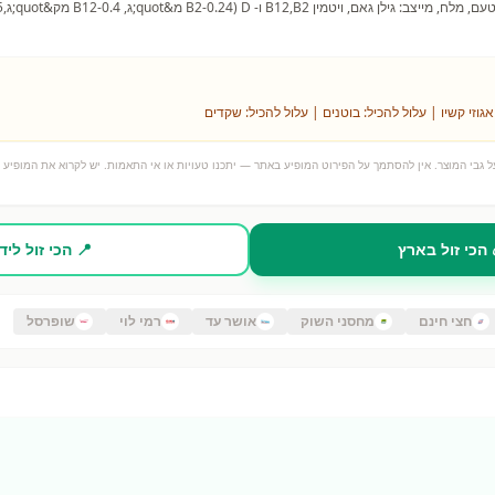
אגוזי קשיו | עלול להכיל: בוטנים | עלול להכיל: שקדים
 גבי המוצר. אין להסתמך על הפירוט המופיע באתר — יתכנו טעויות או אי התאמות. יש לקרוא את המופיע ע
 הכי זול בארץ
📍 הכי זול ליד
חצי חינם
מחסני השוק
אושר עד
רמי לוי
שופרסל