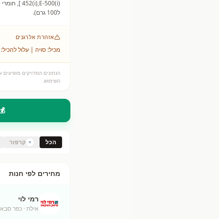
ל100 גרם).
אזהרת אלרגנים
מכיל: סויה | עלול להכיל: 
הנתונים המדויקים מופיעים על
השימוש.
💰
הכל
קרפור
מחירים לפי חנות
רמי לוי
אילת
· כפר סבא