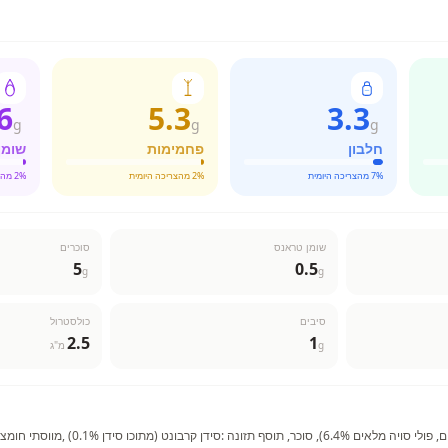
6
5.3
3.3
g
g
g
חלבון
פחמימות
שומן
% מהצריכה היומית
7
% מהצריכה היומית
2
% מהצריכה היומית
2
שומן טראנס
סוכרים
5
0.5
g
g
סיבים
כולסטרול
2.5
1
g
מ"ג