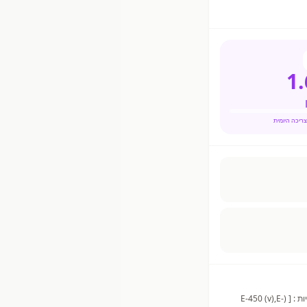
1.
מיצוי פולי סויה (94%) (מים, פולי סויה מלאים 6.4%), סוכר, תוסף תזונה :סידן קרבונט (מתוכו סידן 0.1%) ,מווסתי חומציות : [ (E-450 (v),E-