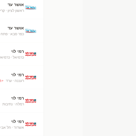
אושר עד
ראשון לציון
· קרי
אושר עד
כפר סבא
· פתח 
רמי לוי
כרמיאל
· כרמיאל
רמי לוי
רעננה
· ערד
+
%
רמי לוי
רמלה
· נתיבות
+
רמי לוי
אשדוד
· תל אבי