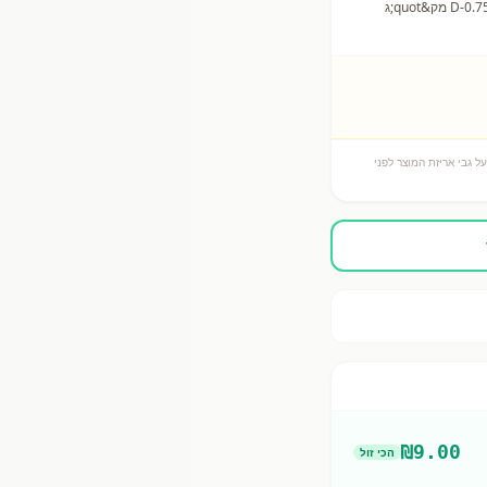
452(i),E-500(i) ], חומרי טעם, מלח, מייצב: גילן גאם, ויטמין B12,B2 ו- D (B2-0.24 מ&quot;ג, B12-0.4 מק&quot;ג,D-0.75 מק&quot;ג
ל גבי אריזת המוצר לפני
₪
9.00
הכי זול