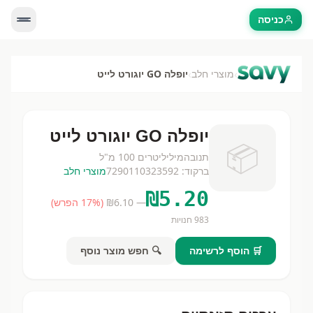
כניסה
›
›
מוצרי חלב
יופלה GO יוגורט לייט
יופלה GO יוגורט לייט
📦
תנובה
מיליליטרים
100 מ"ל
ברקוד:
7290110323592
מוצרי חלב
₪
5.20
— ₪
6.10
(
% הפרש)
17
983
חנויות
🛒 הוסף לרשימה
🔍 חפש מוצר נוסף