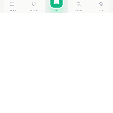
בית
חיפוש
סריקה
מבצעים
רשימה
כמה עולה
יופלה GO יוגורט לייט
?
יופלה GO יוגורט לייט
של תנובה
עולה בין ₪
5.20
ל-₪
6.10
ברשתות הסופרמרקט בישראל. המחיר הזול ביותר — ₪
5.20
באילת
— מתוך השוואה של
50
חנויות. הנתונים מבוססים
על מאגר שקיפות המחירים הממשלתי, נכון ל-
9 באוגוסט
.
2026
מוצרים דומים
במוצרי חלב