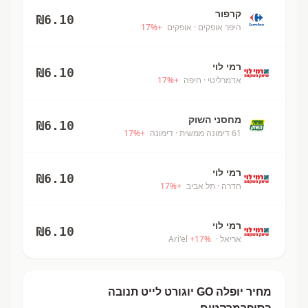
קרפור
₪
6.10
היפר אופקים
· אופקים
+
%
17
רמי לוי
₪
6.10
אדמרליטי
· חיפה
+
%
17
מחסני השוק
₪
6.10
61 דימונה ממשית
· דימונה
+
%
17
רמי לוי
₪
6.10
חדרה
· תל אביב
+
%
17
רמי לוי
₪
6.10
אריאל
· Ari'el
%
17
+
מחיר
יופלה GO יוגורט לייט
תנובה