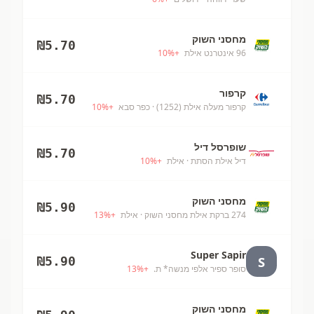
מחסני השוק
₪
5.70
96 אינטרנט אילת
+
%
10
קרפור
₪
5.70
קרפור מעלה אילת (1252)
· כפר סבא
+
%
10
שופרסל דיל
₪
5.70
דיל אילת הסתת
· אילת
+
%
10
מחסני השוק
₪
5.90
274 ברקת אילת מחסני השוק
· אילת
+
%
13
Super Sapir
S
₪
5.90
סופר ספיר אלפי מנשה* ת.
+
%
13
מחסני השוק