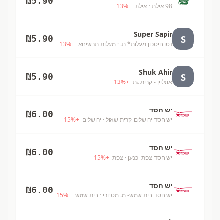
₪
5.90
98 אילת
· אילת
+
%
13
Super Sapir
S
₪
5.90
נטו חיסכון מעלות* ת.
· מעלות תרשיחא
+
%
13
Shuk Ahir
S
₪
5.90
אונליין - קרית גת
+
%
13
יש חסד
₪
6.00
יש חסד ירושלים-קרית שאול
· ירושלים
+
%
15
יש חסד
₪
6.00
יש חסד צפת- כנען
· צפת
+
%
15
יש חסד
₪
6.00
יש חסד בית שמש- מ. מסחרי
· בית שמש
+
%
15