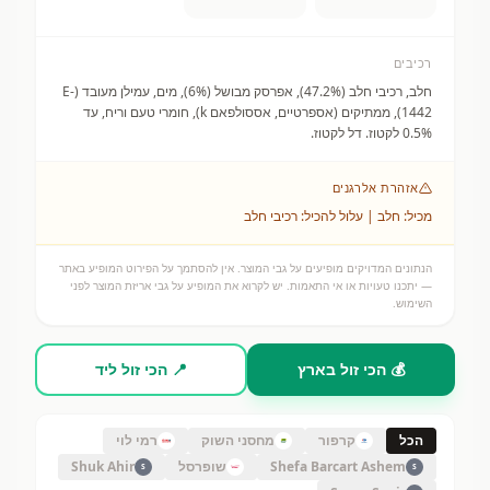
רכיבים
חלב, רכיבי חלב (47.2%), אפרסק מבושל (6%), מים, עמילן מעובד (E-
1442), ממתיקים (אספרטיים, אססולפאם k), חומרי טעם וריח, עד
0.5% לקטוז. דל לקטוז.
אזהרת אלרגנים
מכיל: חלב | עלול להכיל: רכיבי חלב
הנתונים המדויקים מופיעים על גבי המוצר. אין להסתמך על הפירוט המופיע באתר
— יתכנו טעויות או אי התאמות. יש לקרוא את המופיע על גבי אריזת המוצר לפני
השימוש.
💰 הכי זול בארץ
📍 הכי זול ליד
הכל
קרפור
מחסני השוק
רמי לוי
Shefa Barcart Ashem
שופרסל
Shuk Ahir
S
S