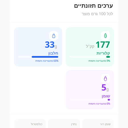
ערכים תזונתיים
לכל 100 גרם מוצר
33
177
קק"ל
g
קלוריות
חלבון
% מהצריכה היומית
9
% מהצריכה היומית
66
5
g
שומן
% מהצריכה היומית
6
שומן רווי
נתרן
כולסטרול