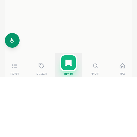
♿
בית
חיפוש
סריקה
מבצעים
רשימה
כמה עולה
גבינת גלבוע 5% 200 ג
?
גבינת גלבוע 5% 200 ג
של תנובה
עולה בין ₪
16.50
ל-₪
19.30
ברשתות הסופרמרקט בישראל. המחיר הזול ביותר
— ₪
16.50
באילת
— מתוך השוואה של
50
חנויות. הנתונים