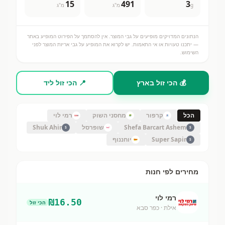
15
491
3
g
מ"ג
מ"ג
הנתונים המדויקים מופיעים על גבי המוצר. אין להסתמך על הפירוט המופיע באתר
— יתכנו טעויות או אי התאמות. יש לקרוא את המופיע על גבי אריזת המוצר לפני
השימוש.
💰 הכי זול בארץ
📍 הכי זול ליד
הכל
קרפור
מחסני השוק
רמי לוי
Shefa Barcart Ashem
שופרסל
Shuk Ahir
S
S
Super Sapir
יוחננוף
S
מחירים לפי חנות
רמי לוי
₪
16.50
הכי זול
אילת
· כפר סבא