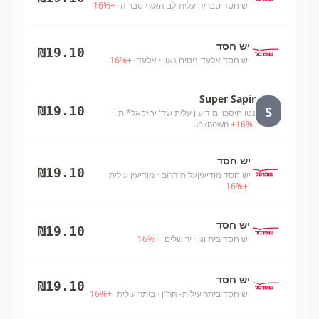
יש חסד טבריה עלית-לב האג
· טבריה
+
%
16
יש חסד
₪
19.10
יש חסד אלעד-ניסים גאון
· אלעד
+
%
16
Super Sapir
S
₪
19.10
נטו חיסכון מודיעין עלית שד' יחזקאל* ת.
·
unknown
+
16
%
יש חסד
₪
19.10
יש חסד מודיעיןעלית דרום
· מודיעין עילית
16
%
+
יש חסד
₪
19.10
יש חסד בית וגן
· ירושלים
+
%
16
יש חסד
₪
19.10
יש חסד ביתר עילית- הר"ן
· ביתר עילית
+
%
16