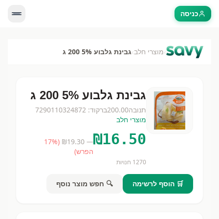
כניסה
›
›
מוצרי חלב
גבינת גלבוע 5% 200 ג
גבינת גלבוע 5% 200 ג
תנובה
200.00
ברקוד:
7290110324872
מוצרי חלב
₪
16.50
17
%
(
19.30
— ₪
הפרש)
1270
חנויות
🛒 הוסף לרשימה
🔍 חפש מוצר נוסף