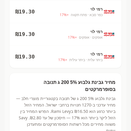
רמי לוי
₪
19.30
כפר סבא
· פתח תקווה
+
%
17
רמי לוי
₪
19.30
אופקים
· אופקים
+
%
17
רמי לוי
₪
19.30
ביתר עלית
· ביתר עילית
+
%
17
מחיר
גבינת גלבוע 5% 200 ג
תנובה
בסופרמרקטים
גבינת גלבוע 5% 200 ג
של תנובה
בקטגוריית מוצרי חלב
—
מחיר עדכני ב-
1270
חנויות ברחבי ישראל.
המחיר הזול
ביותר כרגע הוא ₪16.50
בRami Levy.
הפרש המחיר בין
הזול ליקר ביותר הוא 17% — חיסכון של עד ₪2.80.
Savy
משווה מחירים מכל רשתות הסופרמרקטים ומתעדכן
יומית.