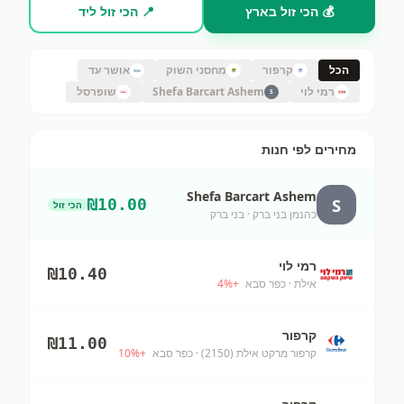
💰 הכי זול בארץ
📍 הכי זול ליד
הכל
קרפור
מחסני השוק
אושר עד
רמי לוי
Shefa Barcart Ashem
שופרסל
S
מחירים לפי חנות
Shefa Barcart Ashem
S
₪
10.00
הכי זול
כהנמן בני ברק
· בני ברק
רמי לוי
₪
10.40
אילת
· כפר סבא
+
%
4
קרפור
₪
11.00
קרפור מרקט אילת (2150)
· כפר סבא
+
%
10