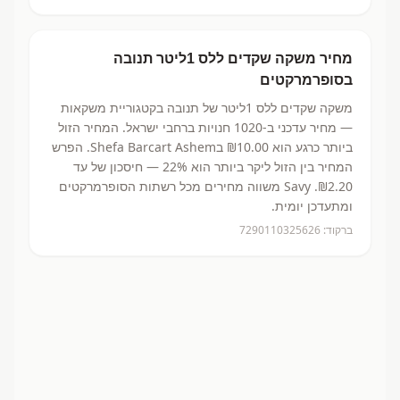
מחיר
משקה שקדים ללס 1ליטר
תנובה
בסופרמרקטים
משקה שקדים ללס 1ליטר
של תנובה
בקטגוריית משקאות
— מחיר עדכני ב-
1020
חנויות ברחבי ישראל.
המחיר הזול
ביותר כרגע הוא ₪10.00
בShefa Barcart Ashem.
הפרש
המחיר בין הזול ליקר ביותר הוא 22% — חיסכון של עד
₪2.20.
Savy משווה מחירים מכל רשתות הסופרמרקטים
ומתעדכן יומית.
ברקוד:
7290110325626