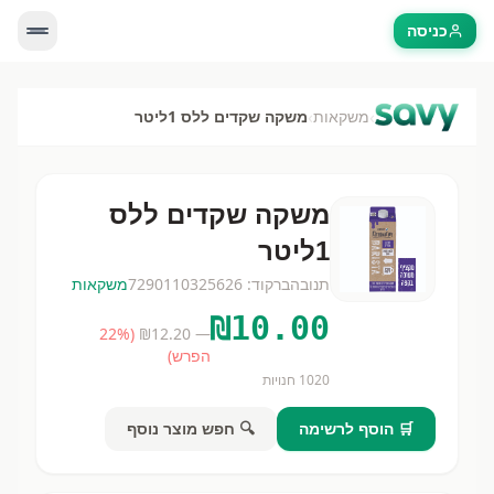
כניסה
›
›
משקאות
משקה שקדים ללס 1ליטר
משקה שקדים ללס
1ליטר
תנובה
ברקוד:
7290110325626
משקאות
₪
10.00
22
%
(
12.20
— ₪
הפרש)
1020
חנויות
🛒 הוסף לרשימה
🔍 חפש מוצר נוסף