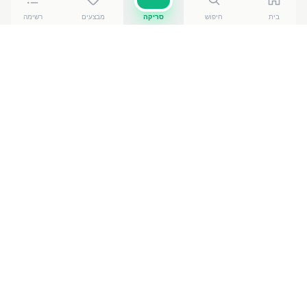
בית
חיפוש
סריקה
מבצעים
רשימה
כמה עולה
משקה שקדים ללס 1ליטר
?
משקה שקדים ללס 1ליטר
של תנובה
עולה בין ₪
10.00
ל-₪
12.20
ברשתות הסופרמרקט בישראל. המחיר הזול ביותר
— ₪
10.00
בכהנמן בני ברק
— מתוך השוואה של
50
חנויות.
הנתונים מבוססים על מאגר שקיפות המחירים הממשלתי,
נכון ל-
8 באוגוסט 2026
.
מוצרים דומים
במשקאות