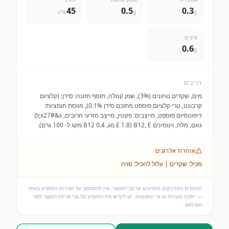
45
0.5
0.3
g
g
מ"ג
סיבים
0.6
g
רכיבים
מים, שקדים טחונים (3%), שמן קנולה, תוסף תזונה: סידן: (קלציום
קרבונט, טרי קלציום פוספט מתוכם סידן 0.1%), מווסת חומציות:
דיפוטסיום פוספט, מייצבים: פקטין, מייצב מזרעי חרובים, ג&#x27;לן
גאם, מלח, ויטמינים B12, E (E 1.8 מג, B12 0.4 מקג ל- 100 גרם).
אזהרת אלרגנים
מכיל: שקדים | עלול להכיל: סויה
הנתונים המדויקים מופיעים על גבי המוצר. אין להסתמך על הפירוט המופיע באתר
— יתכנו טעויות או אי התאמות. יש לקרוא את המופיע על גבי אריזת המוצר לפני
השימוש.