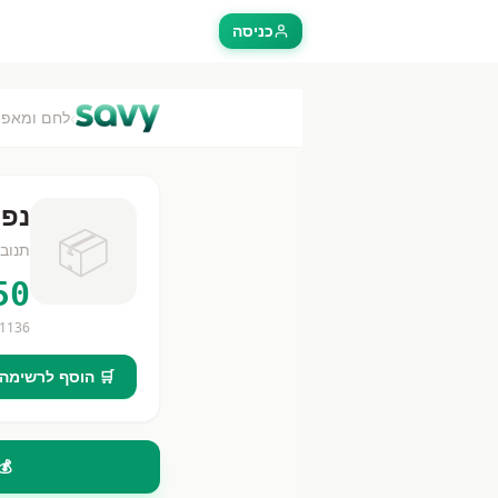
כניסה
›
לחם ומאפה
נפו
📦
תנוב
50
1136
🛒 הוסף לרשימה
💰