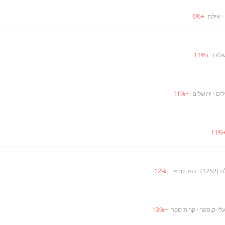
· אילת
+
%
6
שלים
+
%
11
לים
· ירושלים
+
%
11
11
%
12)
· כפר סבא
+
%
12
עלי-ק.ספר
· קרית ספר
+
%
13