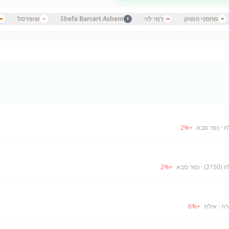
מחסני השוק
רמי לוי
Shefa Barcart Ashem
שופרסל
S
ת
· כפר סבא
+
%
2
21)
· כפר סבא
+
%
2
רה
· אילת
+
%
6