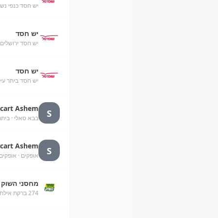
יש חסד כנפי נש
יש חסד
יש חסד ירושלים
יש חסד
יש חסד ביתר עיל
rcart Ashem
S
בבא סאלי
· ביתר
rcart Ashem
S
אופקים
· אופקים
מחסני השוק
274 ברקת אילת מחסני השוק