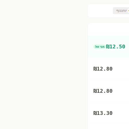
יוחננוף
₪
12.50
הכי זול
₪
12.80
₪
12.80
₪
13.30