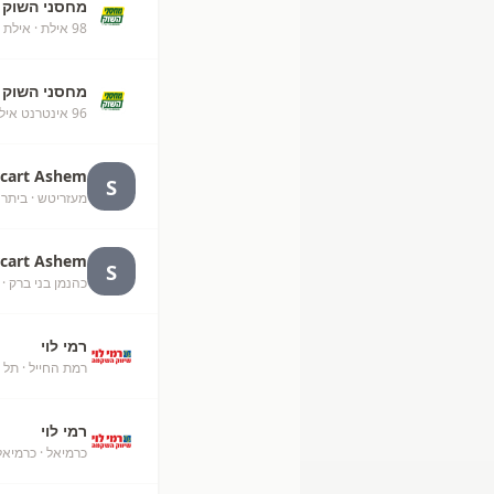
מחסני השוק
98 אילת
· אילת
מחסני השוק
96 אינטרנט אילת
rcart Ashem
S
מעזריטש
· ביתר 
rcart Ashem
S
כהנמן בני ברק
· 
רמי לוי
רמת החייל
· תל 
רמי לוי
כרמיאל
· כרמיאל