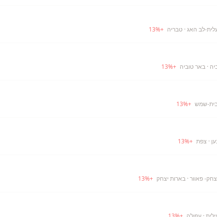
לית-לב האג
· טבריה
+
%
13
יה
· באר טוביה
+
%
13
בית-שמש
+
%
13
ען
· צפת
+
%
13
חק- פאוור
· בארות יצחק
+
%
13
ילית
· עפולה
+
%
13