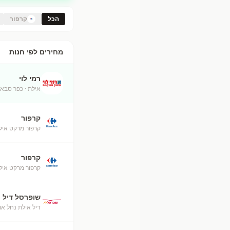
הכל
קרפור
מחירים לפי חנות
רמי לוי
אילת
· כפר סבא
קרפור
קרפור מרקט איל
קרפור
קרפור מרקט אילת (50
שופרסל דיל
דיל אילת נחל או