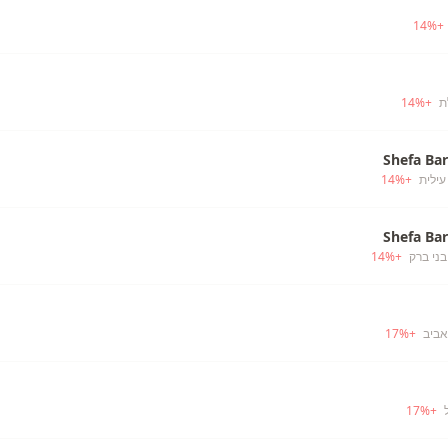
14
%
+
14
%
+
Shefa Ba
עילית
+
%
14
Shefa Ba
בני ברק
+
%
14
אביב
+
%
17
17
%
+