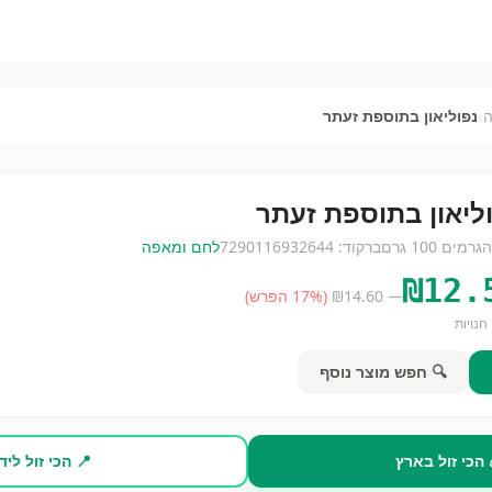
›
נפוליאון בתוספת זעתר
ליאון בתוספת זעתר
ה
גרמים
100 גרם
ברקוד:
7290116932644
לחם ומאפה
₪
12.
— ₪
14.60
(
% הפרש)
17
חנויות
🔍 חפש מוצר נוסף
 הכי זול בארץ
📍 הכי זול ליד