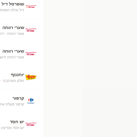
שופרסל דיל
דיל אילת הסתת
שערי רווחה
שערי רווחה
· ירו
שערי רווחה
שערי רווחה ירוש
יוחננוף
חולון המרכבה
+
קרפור
קרפור מעלה אילת (52
יש חסד
יש חסד מודיעין 