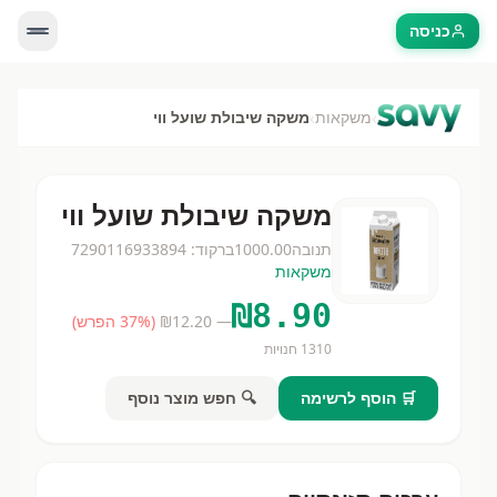
כניסה
›
›
משקאות
משקה שיבולת שועל ווי
משקה שיבולת שועל ווי
תנובה
1000.00
ברקוד:
7290116933894
משקאות
₪
8.90
— ₪
12.20
(
% הפרש)
37
1310
חנויות
🛒 הוסף לרשימה
🔍 חפש מוצר נוסף