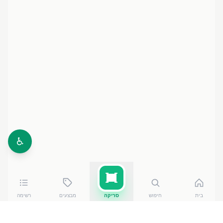
♿
בית
חיפוש
סריקה
מבצעים
רשימה