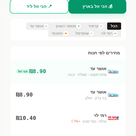
💰 הכי זול בארץ
📍 הכי זול ליד
הכל
קרפור
מחסני השוק
אושר עד
רמי לוי
שופרסל
יוחננוף
מחירים לפי חנות
אושר עד
₪
8.90
הכי זול
פתח תקווה - סגולה
· יבנה
אושר עד
₪
8.90
בני ברק
· חולון
רמי לוי
₪
10.40
אילת
· כפר סבא
+
%
17