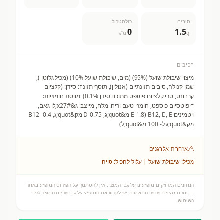
סיבים
כולסטרול
0
1.5
g
מ"ג
רכיבים
מיצוי שיבולת שועל (95%) (מים, שיבולת שועל 10%) (מכיל גלוטן ),
שמן קנולה, סיבים תזונתיים (אנולין), תוסף תזונה: סידן: (קלציום
קרבונט, טרי קלציום פוספט מתוכם סידן 0.1%), מווסת חומציות:
דיפוטסיום פוספט, חומרי טעם וריח, מלח, מייצב: ג&#x27;לן גאם,
ויטמינים B12, D, E (E-1.8 מ&quot;ג, D-0.75 מק&quot;ג, B12- 0.4
מק&quot;ג ל- 100 מ&quot;ל)
אזהרת אלרגנים
מכיל: שיבולת שועל | עלול להכיל: סויה
הנתונים המדויקים מופיעים על גבי המוצר. אין להסתמך על הפירוט המופיע באתר
— יתכנו טעויות או אי התאמות. יש לקרוא את המופיע על גבי אריזת המוצר לפני
השימוש.