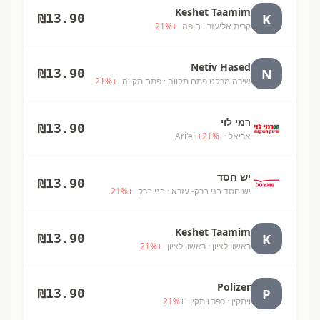
Keshet Taamim
K
₪
13.90
קרית אליעזר
· חיפה
+
%
21
Netiv Hased
N
₪
13.90
שירה מרקט פתח תקווה
· פתח תקווה
+
%
21
רמי לוי
₪
13.90
אריאל
· Ari'el
%
21
+
יש חסד
₪
13.90
יש חסד בני ברק- עזרא
· בני ברק
+
%
21
Keshet Taamim
K
₪
13.90
ראשון לציון
· ראשון לציון
+
%
21
Polizer
P
₪
13.90
ויתקין
· כפר ויתקין
+
%
21