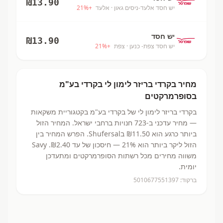
₪
13.90
יש חסד אלעד-ניסים גאון
· אלעד
+
%
21
יש חסד
₪
13.90
יש חסד צפת- כנען
· צפת
+
%
21
מחיר
בקרדי בריזר לימון לי
בקרדי בע"מ
בסופרמרקטים
בקרדי בריזר לימון לי
של בקרדי בע"מ
בקטגוריית משקאות
— מחיר עדכני ב-
723
חנויות ברחבי ישראל.
המחיר הזול
ביותר כרגע הוא ₪11.50
בShufersal.
הפרש המחיר בין
הזול ליקר ביותר הוא 21% — חיסכון של עד ₪2.40.
Savy
משווה מחירים מכל רשתות הסופרמרקטים ומתעדכן
יומית.
ברקוד:
5010677551397