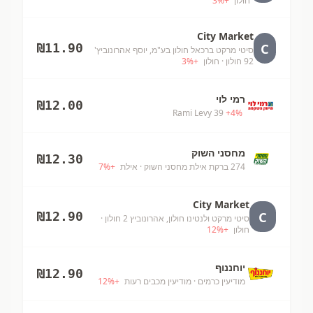
חולון
+
%
3
City Market
C
₪
11.90
סיטי מרקט ברכאל חולון בע"מ, יוסף אהרונוביץ'
92 חולון
· חולון
+
%
3
רמי לוי
₪
12.00
Rami Levy 39
+
4
%
מחסני השוק
₪
12.30
274 ברקת אילת מחסני השוק
· אילת
+
%
7
City Market
C
₪
12.90
סיטי מרקט ולנטינו חולון, אהרונוביץ 2 חולון
·
חולון
+
%
12
יוחננוף
₪
12.90
מודיעין כרמים
· מודיעין מכבים רעות
+
%
12