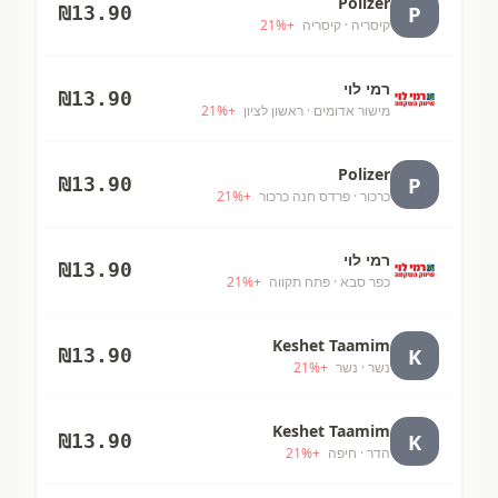
Polizer
P
₪
13.90
קיסריה
· קיסריה
+
%
21
רמי לוי
₪
13.90
מישור אדומים
· ראשון לציון
+
%
21
Polizer
P
₪
13.90
כרכור
· פרדס חנה כרכור
+
%
21
רמי לוי
₪
13.90
כפר סבא
· פתח תקווה
+
%
21
Keshet Taamim
K
₪
13.90
נשר
· נשר
+
%
21
Keshet Taamim
K
₪
13.90
הדר
· חיפה
+
%
21