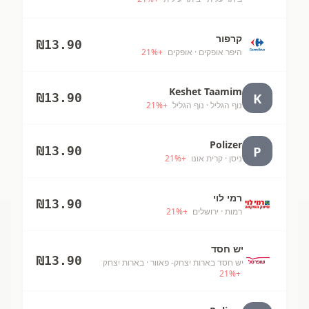
קרפור
₪
13.90
היפר אופקים
· אופקים
+
%
21
Keshet Taamim
K
₪
13.90
נוף הגליל
· נוף הגליל
+
%
21
Polizer
P
₪
13.90
ניסן
· קרית אונו
+
%
21
רמי לוי
₪
13.90
רמות
· ירושלים
+
%
21
יש חסד
₪
13.90
יש חסד בארות יצחק- פאוור
· בארות יצחק
21
%
+