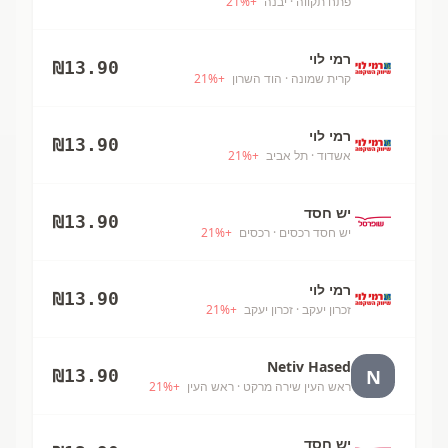
פתח תקווה
· יבנה
+
%
21
רמי לוי
₪
13.90
קרית שמונה
· הוד השרון
+
%
21
רמי לוי
₪
13.90
אשדוד
· תל אביב
+
%
21
יש חסד
₪
13.90
יש חסד רכסים
· רכסים
+
%
21
רמי לוי
₪
13.90
זכרון יעקב
· זכרון יעקב
+
%
21
Netiv Hased
N
₪
13.90
ראש העין שירה מרקט
· ראש העין
+
%
21
יש חסד