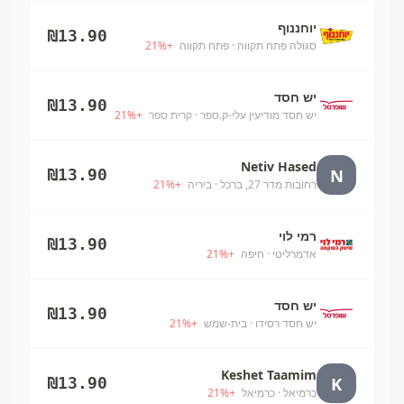
יוחננוף
₪
13.90
סגולה פתח תקווה
· פתח תקווה
+
%
21
יש חסד
₪
13.90
יש חסד מודיעין עלי-ק.ספר
· קרית ספר
+
%
21
Netiv Hased
N
₪
13.90
רחובות מדר 27, ברכל
· ביריה
+
%
21
רמי לוי
₪
13.90
אדמרליטי
· חיפה
+
%
21
יש חסד
₪
13.90
יש חסד רסידו
· בית-שמש
+
%
21
Keshet Taamim
K
₪
13.90
כרמיאל
· כרמיאל
+
%
21