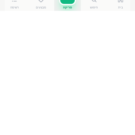
בית
חיפוש
סריקה
מבצעים
רשימה
כמה עולה
בקרדי בריזר לימון לי
?
בקרדי בריזר לימון לי
של בקרדי בע"מ
עולה בין ₪
11.50
ל-₪
13.90
ברשתות הסופרמרקט בישראל. המחיר הזול ביותר
— ₪
11.50
בהמפיץ סיטונאות אשדוד
— מתוך השוואה של
50
חנויות. הנתונים מבוססים על מאגר שקיפות המחירים
הממשלתי, נכון ל-
7 באוגוסט 2026
.
מוצרים דומים
במשקאות