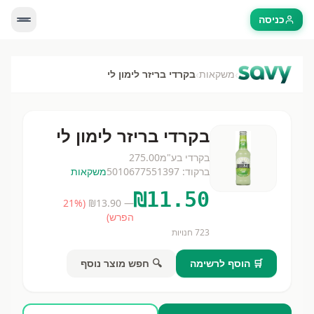
כניסה
›
›
משקאות
בקרדי בריזר לימון לי
בקרדי בריזר לימון לי
בקרדי בע"מ
275.00
ברקוד:
5010677551397
משקאות
₪
11.50
21
%
(
13.90
— ₪
הפרש)
723
חנויות
🛒 הוסף לרשימה
🔍 חפש מוצר נוסף