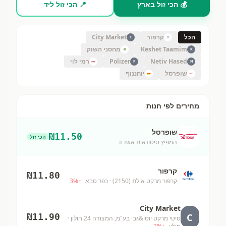
💰 הכי זול בארץ
📍 הכי זול ליד
הכל
קרפור
City Market
C
Keshet Taamim
מחסני השוק
K
Netiv Hased
Polizer
רמי לוי
P
N
שופרסל
יוחננוף
מחירים לפי חנות
שופרסל
₪
11.50
הכי זול
המפיץ סיטונאות אשדוד
קרפור
₪
11.80
קרפור מרקט אילת (2150)
· כפר סבא
+
%
3
City Market
C
₪
11.90
סיטי מרקט יוסי&גבי בע"מ, המצודה 24 חולון
·