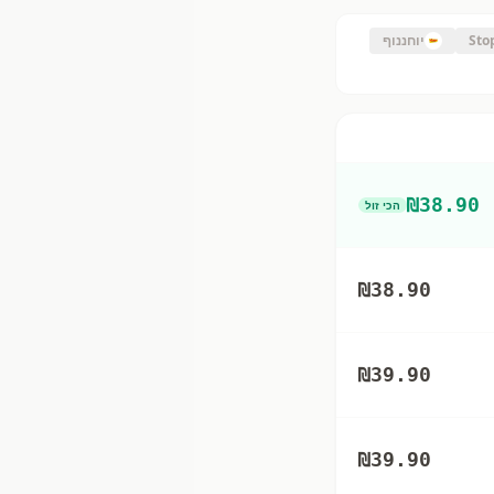
Sto
יוחננוף
₪
38.90
הכי זול
₪
38.90
₪
39.90
₪
39.90