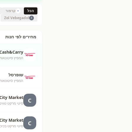
הכל
קרפור
Zol Vebegadol
Z
מחירים לפי חנות
Cash&Carry
המפיץ סיטונאות
שופרסל
המפיץ סיטונאות
City Market
C
סיטי מרקט טווינס לח"
City Market
C
סיטי מרקט בכיכר חולון