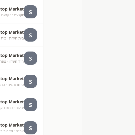
Stop Market
S
יוקנעם
· יוקנעם 
Stop Market
S
בית חירות
· בית 
Stop Market
S
הוד השרון
· צפת
Stop Market
S
סוהו נתניה
· פתח
Stop Market
S
יהלום
· פתח תקו
Stop Market
S
ארנה
· תל אביב