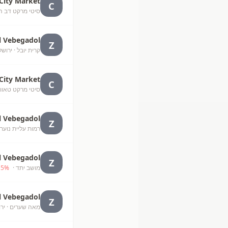
City Market
C
סיטי מרקט דב הוז, דב 
l Vebegadol
Z
קרית יובל
· ירושל
City Market
C
סיטי מרקט טאוור בע"
l Vebegadol
Z
רמות עליית נוער
l Vebegadol
Z
מושב יתד
· unknown
%
15
l Vebegadol
Z
מאה שערים
· יר