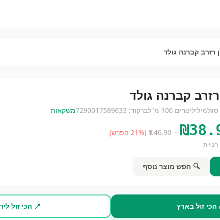
ן רזרב קברנה גולד
 רזרב קברנה גולד
סגל
מיליליטרים
100 מ"ל
ברקוד:
7290017589633
משקאות
₪
38.
— ₪
46.90
(
% הפרש)
21
חנויות
🔍 חפש מוצר נוסף
 הכי זול בארץ
📍 הכי זול ליד