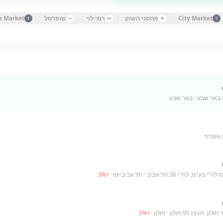
City Market
מחסני השוק
רמי לוי
שופרסל
p Market
S
C
 באר שבע
· באר שבע
 אשדוד
י בע"מ, לח"י 36 תל אביב
· תל אביב-יפו
+
%
3
, חנקין 95 חולון
· חולון
+
%
3