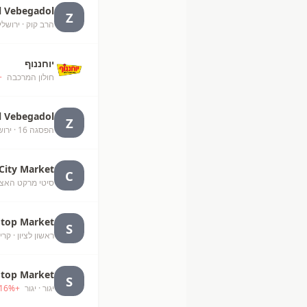
l Vebegadol
Z
הרב קוק
· ירושלי
יוחננוף
חולון המרכבה
+
l Vebegadol
Z
הפסגה 16
· ירו
City Market
C
סיטי מרקט האצ"
Stop Market
S
ראשון לציון
· קרי
Stop Market
S
יגור
· יגור
+
%
16