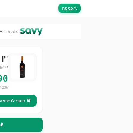
כניסה
›
›
משקאות
יי
יין
ברקן 
90
1206
🛒 הוסף לרשימה
💰