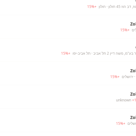
הוז 45 חולון
· חולון
+
%
15
Zo
ים
+
%
15
מ, משה דיין 2 תל אביב
· תל אביב-יפו
+
%
15
Zo
· ירושלים
+
%
15
Zo
+
Zo
ושלים
+
%
15