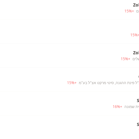
Zo
ם
+
%
15
15
%
Zo
שלים
+
%
15
ל פינת ההגנה, סיטי מרקט אצ"ל בע"מ
+
%
15
ית שמונה
+
%
16