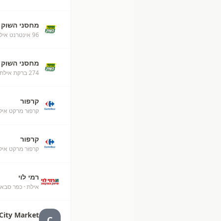
מחסני השוק
96 אינטרנט אילת
מחסני השוק
274 ברקת אילת מחסני השוק
קרפור
קרפור מרקט אילת (50
קרפור
קרפור מרקט איל
רמי לוי
אילת
· כפר סבא
City Market
C