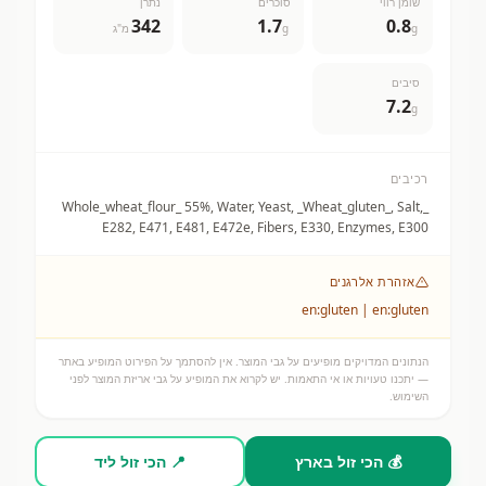
שומן רווי
סוכרים
נתרן
342
1.7
0.8
g
g
מ"ג
סיבים
7.2
g
רכיבים
_Whole_wheat_flour_ 55%, Water, Yeast, _Wheat_gluten_, Salt,
E282, E471, E481, E472e, Fibers, E330, Enzymes, E300
אזהרת אלרגנים
en:gluten | en:gluten
הנתונים המדויקים מופיעים על גבי המוצר. אין להסתמך על הפירוט המופיע באתר
— יתכנו טעויות או אי התאמות. יש לקרוא את המופיע על גבי אריזת המוצר לפני
השימוש.
💰 הכי זול בארץ
📍 הכי זול ליד