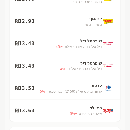
חוצות המפרץ
· חיפה
יוחננוף
₪
12.90
נתניה
· נתניה
שופרסל דיל
₪
13.40
דיל אילת נחל אורה
· אילת
+
%
4
שופרסל דיל
₪
13.40
דיל אילת הסתת
· אילת
+
%
4
קרפור
₪
13.50
קרפור מרקט אילת (2150)
· כפר סבא
+
%
5
רמי לוי
₪
13.60
אילת
· כפר סבא
+
%
5