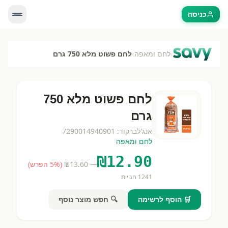
כניסה
›
›
לחם ומאפה
לחם פשוט מלא 750 גרם
לחם פשוט מלא 750
גרם
אנג'ל
ברקוד:
7290014940901
לחם ומאפה
₪
12.90
— ₪
13.60
(
% הפרש)
5
1241
חנויות
🛒 הוסף לרשימה
🔍 חפש מוצר נוסף