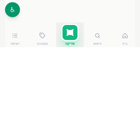
♿
בית
חיפוש
סריקה
מבצעים
רשימה
כמה עולה
לחם פשוט מלא 750 גרם
?
לחם פשוט מלא 750 גרם
של אנג'ל
עולה בין ₪
12.90
ל-₪
13.60
ברשתות הסופרמרקט בישראל. המחיר הזול ביותר
— ₪
12.90
בנס ציונה
— מתוך השוואה של
50
חנויות.
הנתונים מבוססים על מאגר שקיפות המחירים הממשלתי,
נכון ל-
7 באוגוסט 2026
.