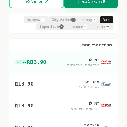
💰 הכי זול בארץ
📍 הכי זול ליד
הכל
קרפור
City Market
אושר עד
C
רמי לוי
שופרסל
Super Sapir
S
מחירים לפי חנות
רמי לוי
₪
13.90
הכי זול
ביתר עלית
· ביתר עילית
אושר עד
₪
13.90
אשדוד
· תל אביב
רמי לוי
₪
13.90
בית שמש
· כפר סבא
אושר עד