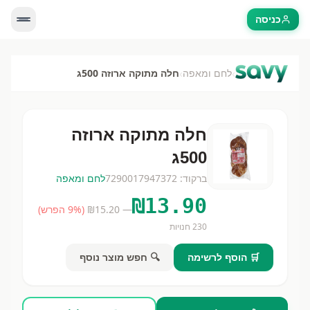
כניסה
›
›
לחם ומאפה
חלה מתוקה ארוזה 500ג
חלה מתוקה ארוזה
500ג
ברקוד:
7290017947372
לחם ומאפה
₪
13.90
— ₪
15.20
(
% הפרש)
9
230
חנויות
🛒 הוסף לרשימה
🔍 חפש מוצר נוסף