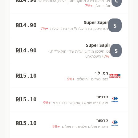
C
סיטי מרקט פינה מתוקה חולון בע"מ, הלוחמים 37
חולון
· חולון
+
%
7
Super Sapir
S
₪
14.90
נטו חיסכון ביתר עלית* ת.
· ביתר עילית
+
%
7
Super Sapir
S
₪
14.90
נטו חיסכון מודיעין עלית שד' יחזקאל* ת.
·
unknown
+
7
%
רמי לוי
₪
15.10
כנפי נשרים
· ירושלים
+
%
9
קרפור
₪
15.10
מרקט בית שמש האמוראי
· כפר סבא
+
%
9
קרפור
₪
15.10
היפר ירושלים תלפיות
· ירושלים
+
%
9