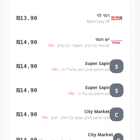
רמי לוי
₪
13.90
Rami Levy 39
יש חסד
₪
14.90
יש חסד בני ברק- השומר
· בני ברק
+
%
7
Super Sapir
S
₪
14.90
נטו חיסכון מרכז רימון אלעד* ת.
+
%
7
Super Sapir
S
₪
14.90
נטו חיסכון בת ים* ת.
+
%
7
City Market
C
₪
14.90
סיטי מרקט חולון, שנקר 25 חולון
· חולון
+
%
7
City Market
₪
14.90