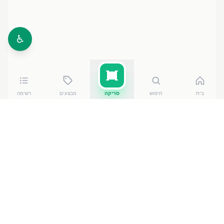
♿
בית
חיפוש
סריקה
מבצעים
רשימה
כמה עולה
חלה מתוקה ארוזה 500ג
?
חלה מתוקה ארוזה 500ג
עולה בין ₪
13.90
ל-₪
15.20
ברשתות הסופרמרקט בישראל. המחיר הזול ביותר —
13.90
₪
בביתר עלית
— מתוך השוואה של
50
חנויות.
הנתונים מבוססים על מאגר שקיפות המחירים הממשלתי,
נכון ל-
7 באוגוסט 2026
.