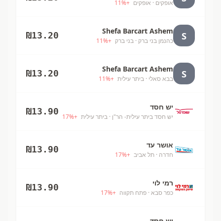
אופקים
· אופקים
+
%
11
Shefa Barcart Ashem
S
₪
13.20
כהנמן בני ברק
· בני ברק
+
%
11
Shefa Barcart Ashem
S
₪
13.20
בבא סאלי
· ביתר עילית
+
%
11
יש חסד
₪
13.90
יש חסד ביתר עילית- הר"ן
· ביתר עילית
+
%
17
אושר עד
₪
13.90
חדרה
· תל אביב
+
%
17
רמי לוי
₪
13.90
כפר סבא
· פתח תקווה
+
%
17
יש חסד