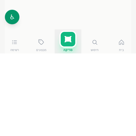
♿
בית
חיפוש
סריקה
מבצעים
רשימה
כמה עולה
פיתות אנג'ל 8 יח'
?
פיתות אנג'ל 8 יח'
עולה בין ₪
11.90
ל-₪
13.90
ברשתות
הסופרמרקט בישראל. המחיר הזול ביותר — ₪
11.90
בפתח
תקווה - סגולה
— מתוך השוואה של
50
חנויות. הנתונים
מבוססים על מאגר שקיפות המחירים הממשלתי, נכון ל-
7
באוגוסט 2026
.