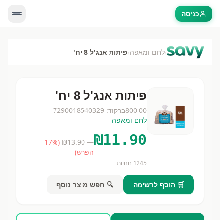
כניסה
›
›
לחם ומאפה
פיתות אנג'ל 8 יח'
פיתות אנג'ל 8 יח'
800.00
ברקוד:
7290018540329
לחם ומאפה
₪
11.90
17
%
(
13.90
— ₪
הפרש)
1245
חנויות
🛒 הוסף לרשימה
🔍 חפש מוצר נוסף