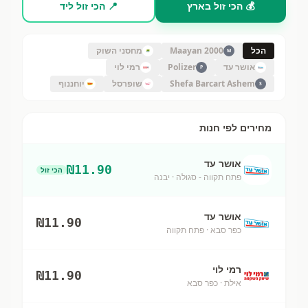
💰 הכי זול בארץ
📍 הכי זול ליד
הכל
Maayan 2000
מחסני השוק
M
אושר עד
Polizer
רמי לוי
P
Shefa Barcart Ashem
שופרסל
יוחננוף
S
מחירים לפי חנות
אושר עד
₪
11.90
הכי זול
פתח תקווה - סגולה
· יבנה
אושר עד
₪
11.90
כפר סבא
· פתח תקווה
רמי לוי
₪
11.90
אילת
· כפר סבא