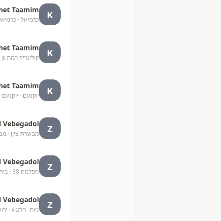
het Taamim
K
כרמיאל
· כרמיאל
het Taamim
K
קולינריק רמת גן
·
het Taamim
K
יוקנעם
· יוקנעם 
l Vebegadol
Z
מבשרת ציון
· מב
l Vebegadol
Z
הפלמח 38
· בית
l Vebegadol
Z
ניות- הרצוג
· ירו