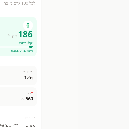
לכל 100 גרם מוצר
186
קק"ל
קלוריות
% מהצריכה היומית
9
שומן רווי
1.6
g
נתרן
560
מ"ג
רכיבים