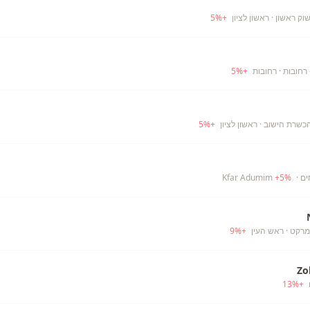
וק ראשון
· ראשון לציון
+
%
5
 רחובות
· רחובות
+
%
5
הכשרת הישוב
· ראשון לציון
+
%
5
ים
· Kfar Adumim
%
5
+
מרקט
· ראש העין
+
%
9
Zo
13
%
+