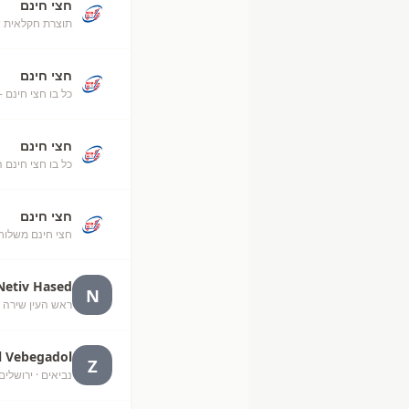
חצי חינם
תוצרת חקלאית ש
חצי חינם
כל בו חצי חינם -
חצי חינם
כל בו חצי חינם 
חצי חינם
חצי חינם משלוח
Netiv Hased
N
ראש העין שירה 
l Vebegadol
Z
נביאים
· ירושלים