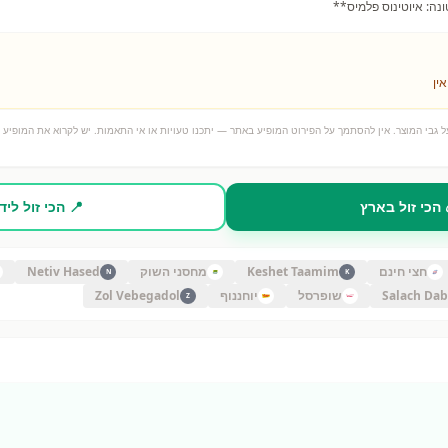
אין
 גבי המוצר. אין להסתמך על הפירוט המופיע באתר — יתכנו טעויות או אי התאמות. יש לקרוא את המופיע ע
 הכי זול בארץ
📍 הכי זול ליד
חצי חינם
Keshet Taamim
מחסני השוק
Netiv Hased
N
K
Salach Da
שופרסל
יוחננוף
Zol Vebegadol
Z