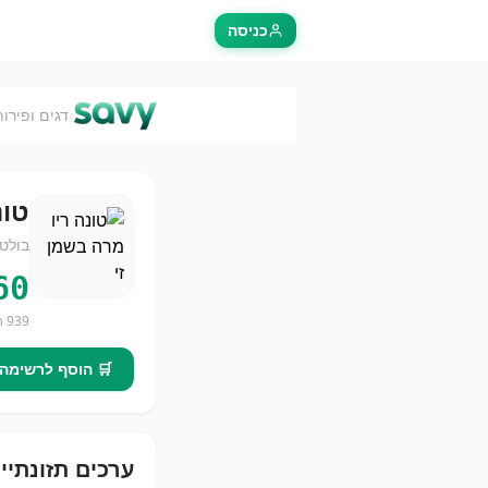
כניסה
›
דגים ופירות
טונ
בולטו
60
939
חנ
🛒 הוסף לרשימה
ערכים תזונתיי