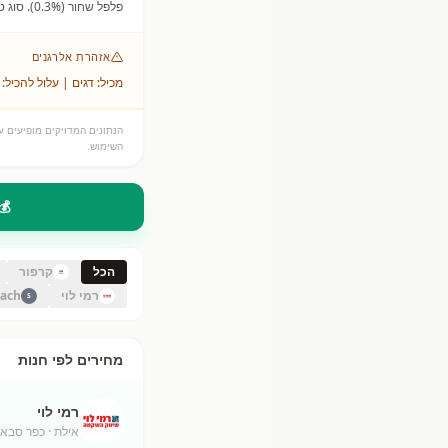
פלפל שחור (0.3%). סוג טונה: איוטינוס פלמיס**
אזהרת אלרגנים
מכיל: דגים | עלול להכיל: 
הנתונים המדויקים מופיעים על
השימוש.
💰
הכל
קרפור
רמי לוי
bach
S
מחירים לפי חנות
רמי לוי
אילת
· כפר סבא