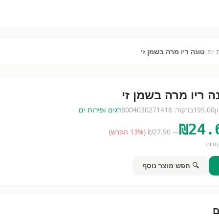
›
 ים
טונה ריו מרה בשמן זי
ה ריו מרה בשמן זי
ן
195.00
ברקוד:
8004030271418
דגים ופירות ים
₪
24.
— ₪
27.90
(
% הפרש)
13
ויות
🔍 חפש מוצר נוסף
ם