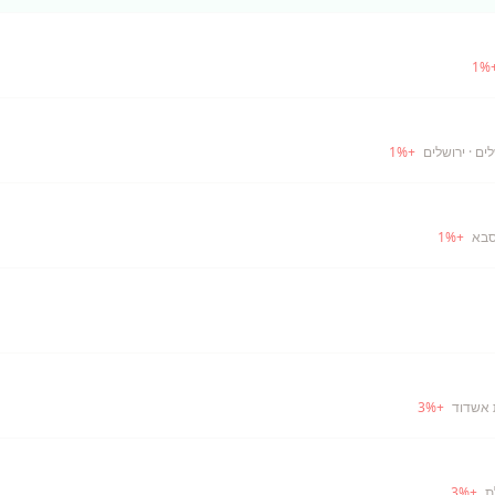
1
%
לים
· ירושלים
+
%
1
סבא
+
%
1
 אשדוד
+
%
3
3
%
+