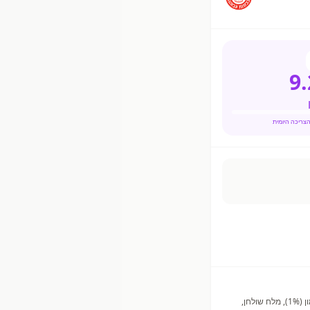
9.
טונה בהירה** (דגים) (86%), שמן זית מעורב (תערובת שמן זית מזוכך ושמן זית כתית) (12%), חומרי טעם וריח, מיץ לימון (1%), מלח שולחן,