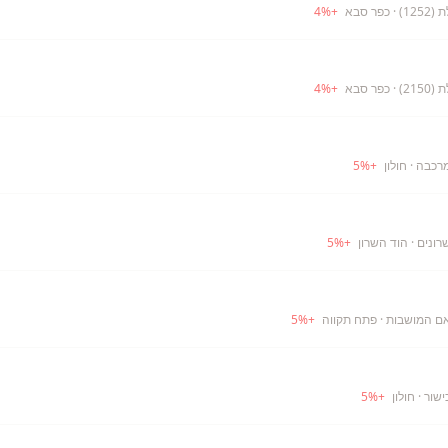
12)
· כפר סבא
+
%
4
21)
· כפר סבא
+
%
4
מרכבה
· חולון
+
%
5
רונים
· הוד השרון
+
%
5
אם המושבות
· פתח תקווה
+
%
5
ישור
· חולון
+
%
5