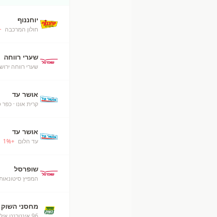
יוחננוף
חולון המרכבה
+
שערי רווחה
שערי רווחה ירוש
אושר עד
קרית אונו
· כפר 
אושר עד
עד הלום
+
%
1
שופרסל
המפיץ סיטונאות
מחסני השוק
96 אינטרנט אילת