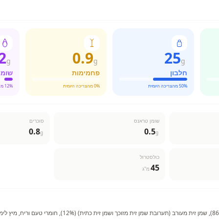
2
0.9
25
g
g
g
חלבון
פחמימות
שומן
% מהצריכה היומית
50
% מהצריכה היומית
0
% מהצריכה היומית
12
שומן טראנס
סוכרים
0.8
0.5
g
g
כולסטרול
45
מ"ג