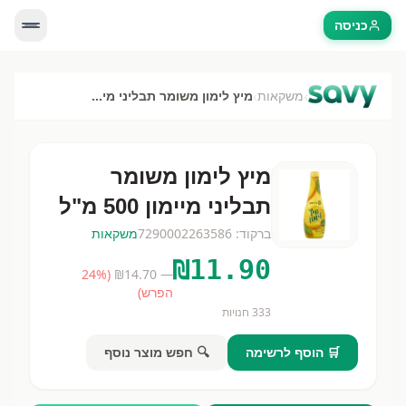
כניסה
›
›
משקאות
מיץ לימון משומר תבליני מיימון 500 מ"ל
מיץ לימון משומר
תבליני מיימון 500 מ"ל
ברקוד:
7290002263586
משקאות
₪
11.90
24
%
(
14.70
— ₪
הפרש)
333
חנויות
🛒 הוסף לרשימה
🔍 חפש מוצר נוסף