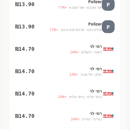
Polizer
P
₪
13.90
אור עקיבא
· אור עקיבא
+
%
17
Polizer
P
₪
13.90
פרדס חנה
· פרדס חנה כרכור
+
%
17
רמי לוי
₪
14.70
רמות
· ירושלים
+
%
24
רמי לוי
₪
14.70
חולון
· תל אביב
+
%
24
רמי לוי
₪
14.70
ביתר עלית
· ביתר עילית
+
%
24
רמי לוי
₪
14.70
נהריה
· נהריה
+
%
24