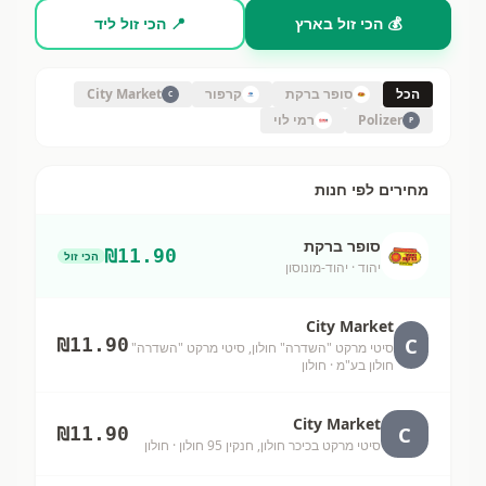
💰 הכי זול בארץ
📍 הכי זול ליד
הכל
סופר ברקת
קרפור
City Market
C
Polizer
רמי לוי
P
מחירים לפי חנות
סופר ברקת
₪
11.90
הכי זול
יהוד
· יהוד-מונוסון
City Market
C
₪
11.90
סיטי מרקט "השדרה" חולון, סיטי מרקט "השדרה"
חולון בע"מ
· חולון
City Market
C
₪
11.90
סיטי מרקט בכיכר חולון, חנקין 95 חולון
· חולון