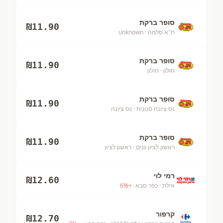
סופר ברקת
₪
11.90
ת"א סלמה
· unknown
סופר ברקת
₪
11.90
חולון
· חולון
סופר ברקת
₪
11.90
נס ציונה סנונית
· נס ציונה
סופר ברקת
₪
11.90
ראשון לציון גנים
· ראשון לציון
רמי לוי
₪
12.60
אילת
· כפר סבא
+
%
6
קרפור
₪
12.70