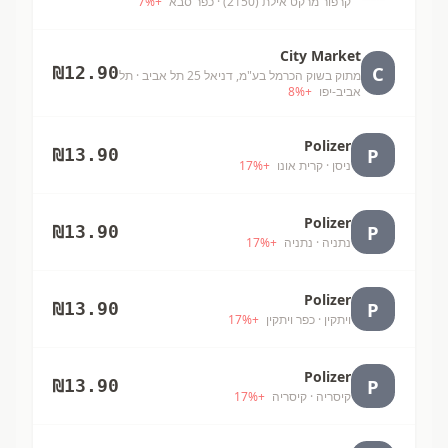
קרפור מרקט אילת (2150)
· כפר סבא
+
%
7
City Market
C
₪
12.90
מתוק בשוק הכרמל בע"מ, דניאל 25 תל אביב
· תל
אביב-יפו
+
%
8
Polizer
P
₪
13.90
ניסן
· קרית אונו
+
%
17
Polizer
P
₪
13.90
נתניה
· נתניה
+
%
17
Polizer
P
₪
13.90
ויתקין
· כפר ויתקין
+
%
17
Polizer
P
₪
13.90
קיסריה
· קיסריה
+
%
17