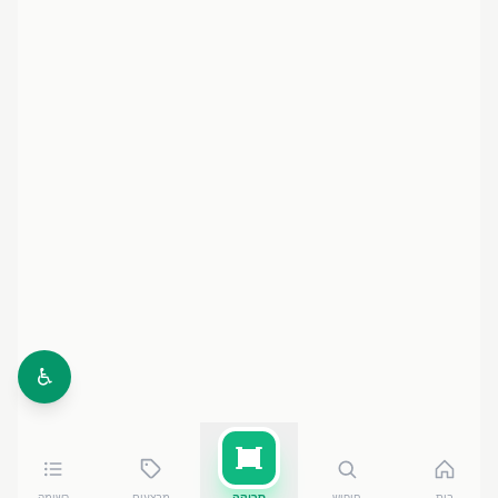
♿
בית
חיפוש
סריקה
מבצעים
רשימה