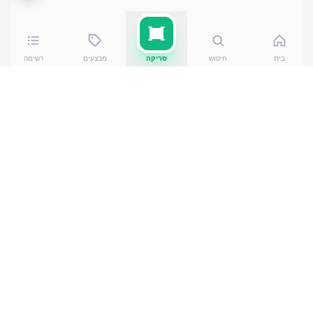
בית
חיפוש
סריקה
מבצעים
רשימה
כמה עולה
פסק זמן פור פלי
?
פסק זמן פור פלי
של שטראוס גרופ
עולה בין ₪
2.90
ל-₪
4.90
ברשתות הסופרמרקט בישראל. המחיר הזול ביותר — ₪
2.90
בכפר סבא
— מתוך השוואה של
50
חנויות. הנתונים
מבוססים על מאגר שקיפות המחירים הממשלתי, נכון ל-
8
באוגוסט 2026
.
מוצרים דומים
בחטיפים וממתקים