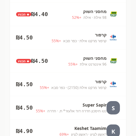
מחסני השוק
₪
4.40
🔥 מבצע
98 אילת
· אילת
+
%
52
קרפור
₪
4.50
קרפור מרקט אילת
· כפר סבא
+
%
55
מחסני השוק
₪
4.50
🔥 מבצע
96 אינטרנט אילת
+
%
55
קרפור
₪
4.50
קרפור מרקט אילת (2150)
· כפר סבא
+
%
55
Super Sapir
S
₪
4.50
נטו חיסכון חדרה דוד אלעזר* ת.
· חדרה
+
%
55
Keshet Taamim
K
₪
4.90
ראשון לציון
· ראשון לציון
+
%
69