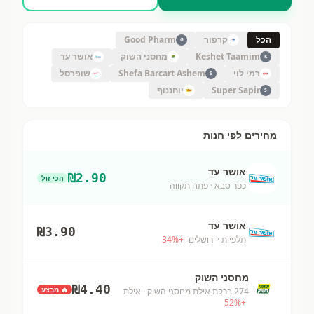
הכל
קרפור
Good Pharm
G
Keshet Taamim
מחסני השוק
אושר עד
K
רמי לוי
Shefa Barcart Ashem
שופרסל
S
Super Sapir
יוחננוף
S
מחירים לפי חנות
אושר עד
₪
2.90
הכי זול
כפר סבא
· פתח תקווה
אושר עד
₪
3.90
תלפיות
· ירושלים
+
%
34
מחסני השוק
₪
4.40
🔥 מבצע
274 ברקת אילת מחסני השוק
· אילת
52
%
+