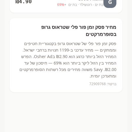
G
₪
4.90
בת ים - רוטשילד
· בת ים
+
%
69
מחיר
פסק זמן פור פלי
שטראוס גרופ
בסופרמרקטים
פסק זמן פור פלי
של שטראוס גרופ
בקטגוריית חטיפים
וממתקים
— מחיר עדכני ב-
1199
חנויות ברחבי ישראל.
המחיר הזול ביותר כרגע הוא ₪2.90
בOsher Ad.
הפרש
המחיר בין הזול ליקר ביותר הוא 69% — חיסכון של עד
₪2.00.
Savy משווה מחירים מכל רשתות הסופרמרקטים
ומתעדכן יומית.
ברקוד:
72909768