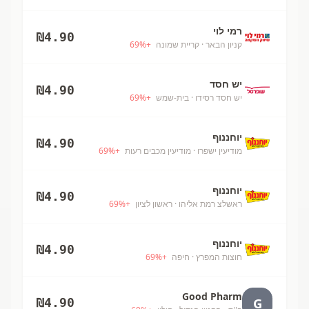
רמי לוי
₪
4.90
קניון הבאר
· קריית שמונה
+
%
69
יש חסד
₪
4.90
יש חסד רסידו
· בית-שמש
+
%
69
יוחננוף
₪
4.90
מודיעין ישפרו
· מודיעין מכבים רעות
+
%
69
יוחננוף
₪
4.90
ראשלצ רמת אליהו
· ראשון לציון
+
%
69
יוחננוף
₪
4.90
חוצות המפרץ
· חיפה
+
%
69
Good Pharm
G
₪
4.90