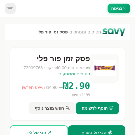
כניסה
›
›
חטיפים וממתקים
פסק זמן פור פלי
פסק זמן פור פלי
שטראוס גרופ
40.00
ברקוד:
72909768
חטיפים וממתקים
₪
2.90
— ₪
4.90
(
% הפרש)
69
1199
חנויות
🛒 הוסף לרשימה
🔍 חפש מוצר נוסף
💰 הכי זול בארץ
📍 הכי זול ליד