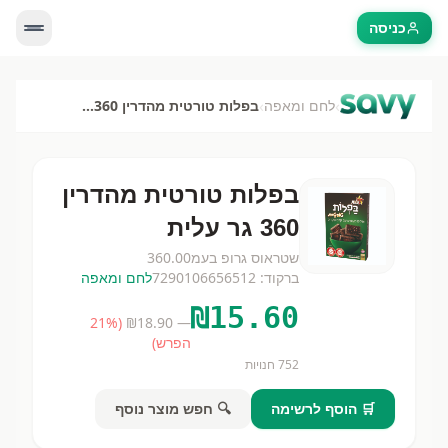
כניסה
›
›
לחם ומאפה
בפלות טורטית מהדרין 360 גר עלית
בפלות טורטית מהדרין
360 גר עלית
שטראוס גרופ בעמ
360.00
ברקוד:
7290106656512
לחם ומאפה
₪
15.60
21
%
(
18.90
— ₪
הפרש)
752
חנויות
🛒 הוסף לרשימה
🔍 חפש מוצר נוסף