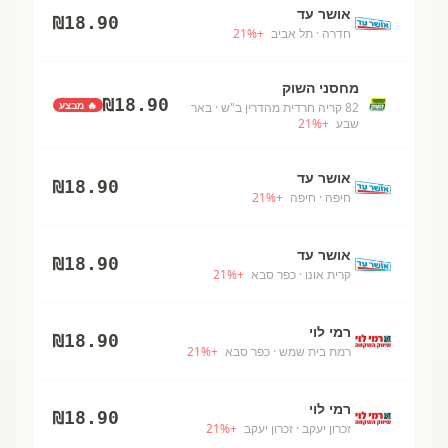
אושר עד
₪
18.90
חדרה
· תל אביב
+
%
21
מחסני השוק
₪
18.90
🔥 מבצע
82 קריה חרדית מהדרין ב"ש
· באר
שבע
+
%
21
אושר עד
₪
18.90
חיפה
· חיפה
+
%
21
אושר עד
₪
18.90
קרית אונו
· כפר סבא
+
%
21
רמי לוי
₪
18.90
רמת בית שמש
· כפר סבא
+
%
21
רמי לוי
₪
18.90
זכרון יעקב
· זכרון יעקב
+
%
21