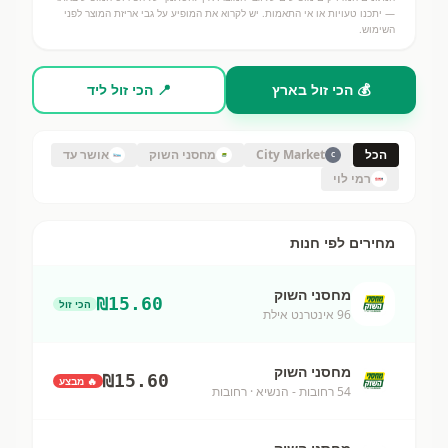
— יתכנו טעויות או אי התאמות. יש לקרוא את המופיע על גבי אריזת המוצר לפני
השימוש.
💰 הכי זול בארץ
📍 הכי זול ליד
הכל
City Market
מחסני השוק
אושר עד
C
רמי לוי
מחירים לפי חנות
מחסני השוק
₪
15.60
הכי זול
96 אינטרנט אילת
מחסני השוק
₪
15.60
🔥 מבצע
54 רחובות - הנשיא
· רחובות