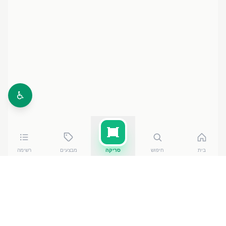
♿
בית
חיפוש
סריקה
מבצעים
רשימה
כמה עולה
בפלות טורטית מהדרין 360 גר עלית
?