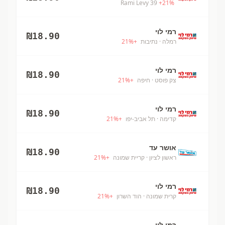
Rami Levy 39
+
21
%
רמי לוי
₪
18.90
רמלה
· נתיבות
+
%
21
רמי לוי
₪
18.90
צק פוסט
· חיפה
+
%
21
רמי לוי
₪
18.90
קדימה
· תל אביב-יפו
+
%
21
אושר עד
₪
18.90
ראשון לציון
· קריית שמונה
+
%
21
רמי לוי
₪
18.90
קרית שמונה
· הוד השרון
+
%
21
רמי לוי