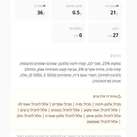
שומן רווי
שומן טראנס
סוכרים
36
0.5
21
g
g
g
נתרן
כולסטרול
0
27
מ"ג
מ"ג
רכיבים
צמקאו 25%, סוכר לבן, קמח חיטה (גלוטן), שמנים ושומנים מהצומח,
קמח סויה, מחית שקדים 6%, אבקת קקאו מופחתת שומן, מתחלב
(לציטין לפתית), חומרי טעם וריח, מתפיחים (E-500ii, E-503ii), מלח,
אנזים (פרוטאינזה).
אזהרת אלרגנים
מכיל: גלוטן חיטה | מכיל: סויה | מכיל: שקדים | עלול להכיל: אגוזי לוז
| עלול להכיל: אגוזי פקאן | עלול להכיל: בוטנים | עלול להכיל: ביצים |
עלול להכיל: גלוטן שיפון | עלול להכיל: גלוטן שעורה | עלול להכיל: חלב
| עלול להכיל: שומשום
הנתונים המדויקים מופיעים על גבי המוצר. אין להסתמך על הפירוט המופיע באתר