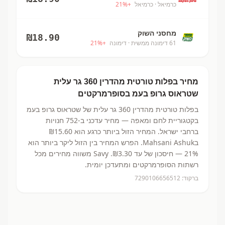
כרמיאל
· כרמיאל
+
%
21
מחסני השוק
₪
18.90
61 דימונה ממשית
· דימונה
+
%
21
מחיר
בפלות טורטית מהדרין 360 גר עלית
שטראוס גרופ בעמ
בסופרמרקטים
בפלות טורטית מהדרין 360 גר עלית
של שטראוס גרופ בעמ
בקטגוריית לחם ומאפה
— מחיר עדכני ב-
752
חנויות
ברחבי ישראל.
המחיר הזול ביותר כרגע הוא ₪15.60
בMahsani Ashuk.
הפרש המחיר בין הזול ליקר ביותר הוא
21% — חיסכון של עד ₪3.30.
Savy משווה מחירים מכל
רשתות הסופרמרקטים ומתעדכן יומית.
ברקוד:
7290106656512