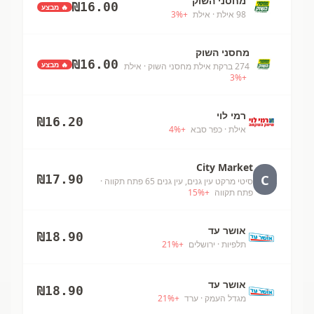
מחסני השוק
₪
16.00
🔥 מבצע
98 אילת
· אילת
+
%
3
מחסני השוק
₪
16.00
🔥 מבצע
274 ברקת אילת מחסני השוק
· אילת
3
%
+
רמי לוי
₪
16.20
אילת
· כפר סבא
+
%
4
City Market
C
₪
17.90
סיטי מרקט עין גנים, עין גנים 65 פתח תקווה
·
פתח תקווה
+
%
15
אושר עד
₪
18.90
תלפיות
· ירושלים
+
%
21
אושר עד
₪
18.90
מגדל העמק
· ערד
+
%
21