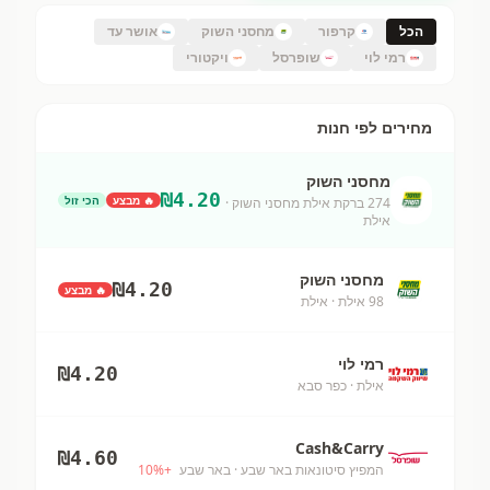
הכל
קרפור
מחסני השוק
אושר עד
רמי לוי
שופרסל
ויקטורי
מחירים לפי חנות
מחסני השוק
₪
4.20
🔥 מבצע
הכי זול
274 ברקת אילת מחסני השוק
·
אילת
מחסני השוק
₪
4.20
🔥 מבצע
98 אילת
· אילת
רמי לוי
₪
4.20
אילת
· כפר סבא
Cash&Carry
₪
4.60
המפיץ סיטונאות באר שבע
· באר שבע
+
%
10