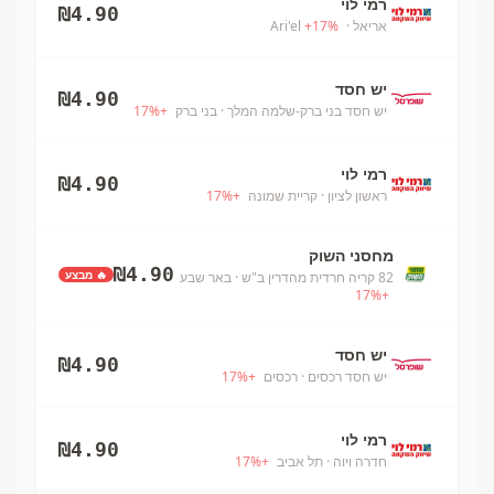
רמי לוי
₪
4.90
אריאל
· Ari'el
%
17
+
יש חסד
₪
4.90
יש חסד בני ברק-שלמה המלך
· בני ברק
+
%
17
רמי לוי
₪
4.90
ראשון לציון
· קריית שמונה
+
%
17
מחסני השוק
₪
4.90
🔥 מבצע
82 קריה חרדית מהדרין ב"ש
· באר שבע
17
%
+
יש חסד
₪
4.90
יש חסד רכסים
· רכסים
+
%
17
רמי לוי
₪
4.90
חדרה ויוה
· תל אביב
+
%
17