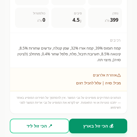
נתרן
סיבים
כולסטרול
0
4.5
399
מ"ג
g
מ"ג
רכיבים
קמח חומוס 39%, קמח אורז 32%, שמן קנולה, עדשים שחורות 8.5%,
קינואה 8.5%, תערובת תיבול, מלח, פלפל שחור 0.4%, מתחלב (לציטין
סויה), מיצוי תה.
אזהרת אלרגנים
מכיל: סויה | עלול להכיל: דגים
הנתונים המדויקים מופיעים על גבי המוצר. אין להסתמך על הפירוט המופיע באתר
— יתכנו טעויות או אי התאמות. יש לקרוא את המופיע על גבי אריזת המוצר לפני
השימוש.
💰 הכי זול בארץ
📍 הכי זול ליד