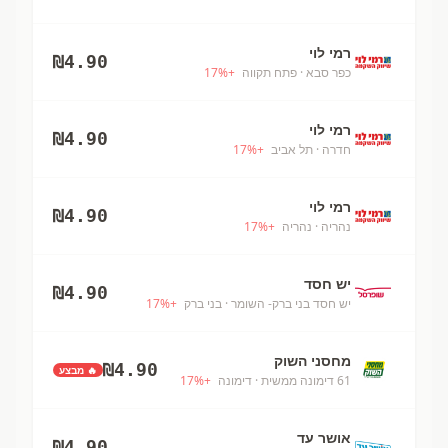
רמי לוי
₪
4.90
כפר סבא
· פתח תקווה
+
%
17
רמי לוי
₪
4.90
חדרה
· תל אביב
+
%
17
רמי לוי
₪
4.90
נהריה
· נהריה
+
%
17
יש חסד
₪
4.90
יש חסד בני ברק- השומר
· בני ברק
+
%
17
מחסני השוק
₪
4.90
🔥 מבצע
61 דימונה ממשית
· דימונה
+
%
17
אושר עד
₪
4.90