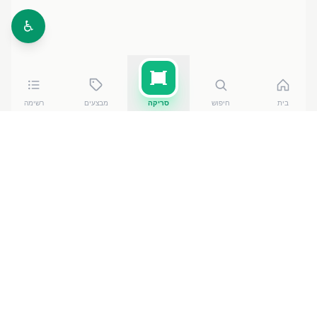
♿
בית
חיפוש
סריקה
מבצעים
רשימה
כמה עולה
פריכיות אנרג'י 30 גר
?
פריכיות אנרג'י 30 גר
עולה בין ₪
4.20
ל-₪
4.90
ברשתות
הסופרמרקט בישראל. המחיר הזול ביותר — ₪
4.20
ב274
ברקת אילת מחסני השוק
— מתוך השוואה של
50
חנויות.
הנתונים מבוססים על מאגר שקיפות המחירים הממשלתי,
נכון ל-
7 באוגוסט 2026
.