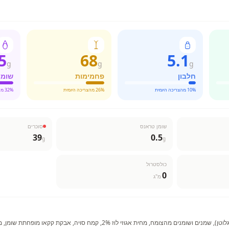
5
68
5.1
g
g
g
חלבון
פחמימות
שומן
% מהצריכה היומית
10
% מהצריכה היומית
26
% מהצריכה היומית
32
שומן טראנס
סוכרים
39
0.5
g
g
כולסטרול
0
מ"ג
אבקת סוכר, קמח חיטה (גלוטן), שמנים ושומנים מהצומח, מחית אגוזי לוז 2%, קמח סויה, אב