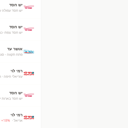
יש חסד
יש חסד עפולה ע
יש חסד
יש חסד צפת- כנ
אושר עד
פתח תקווה - סגו
רמי לוי
עזריאלי חיפה
· ח
יש חסד
יש חסד בארות יצ
רמי לוי
אריאל
· Ari'el
%
18
+