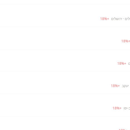
לים
· ירושלים
+
%
18
18
%
ם
+
%
18
 יעקב
+
%
18
-יפו
+
%
18