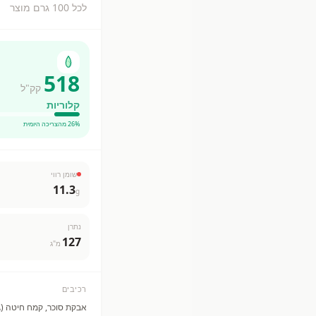
לכל 100 גרם מוצר
518
קק"ל
קלוריות
% מהצריכה היומית
26
שומן רווי
11.3
g
נתרן
127
מ"ג
רכיבים