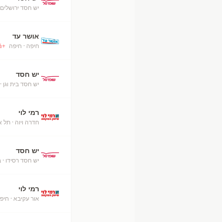
יש חסד ירושלים
אושר עד
חיפה
· חיפה
+
%
יש חסד
יש חסד בית וגן
· 
רמי לוי
חדרה ויוה
· תל א
יש חסד
יש חסד רסידו
· 
רמי לוי
אור עקיבא
· חיפ