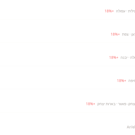
ילית
· עפולה
+
%
18
ען
· צפת
+
%
18
לה
· יבנה
+
%
18
יפה
+
%
18
חק- פאוור
· בארות יצחק
+
%
18