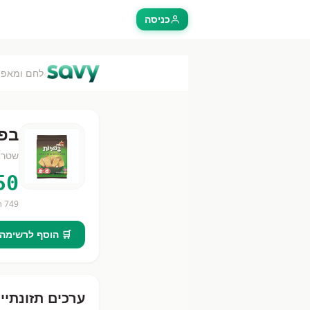
כניסה
›
לחם ומאפה
בפל
שטרא
50
749
חנ
🛒 הוסף לרשימה
ערכים תזונתיי