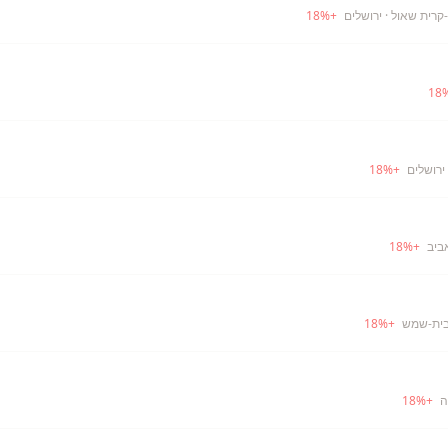
-קרית שאול
· ירושלים
+
%
18
18
ירושלים
+
%
18
ביב
+
%
18
בית-שמש
+
%
18
ה
+
%
18