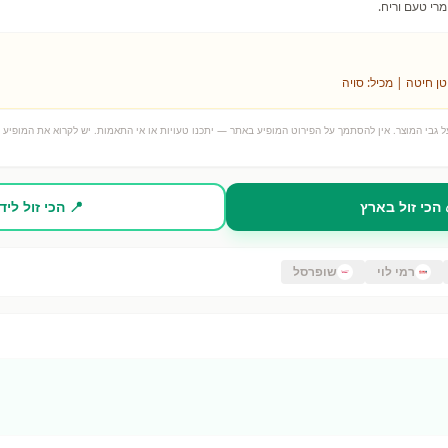
וטן חיטה | מכיל: סויה
 גבי המוצר. אין להסתמך על הפירוט המופיע באתר — יתכנו טעויות או אי התאמות. יש לקרוא את המופיע ע
 הכי זול בארץ
📍 הכי זול ליד
רמי לוי
שופרסל