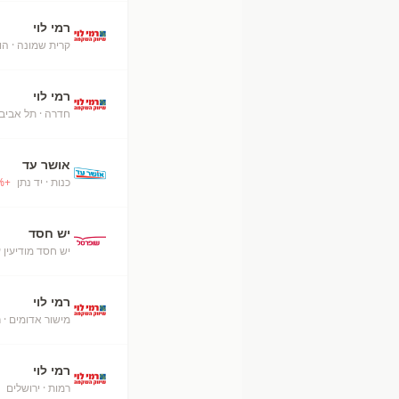
רמי לוי
קרית שמונה
· הו
רמי לוי
חדרה
· תל אביב
אושר עד
כנות
· יד נתן
+
%
יש חסד
יש חסד מודיעין 
רמי לוי
מישור אדומים
· ר
רמי לוי
רמות
· ירושלים
+