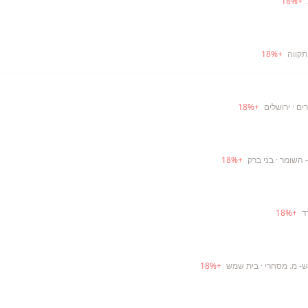
18
%
+
תקווה
+
%
18
רים
· ירושלים
+
%
18
- השומר
· בני ברק
+
%
18
ד
+
%
18
- מ. מסחרי
· בית שמש
+
%
18