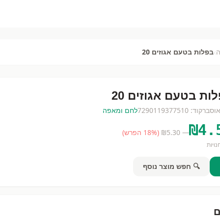
›
בפלות בטעם אגוזים 20
ות בטעם אגוזים 20
וס
ברקוד:
7290119377510
לחם ומאפה
₪
4.
— ₪
5.30
(
% הפרש)
18
ויות
🔍 חפש מוצר נוסף
ם