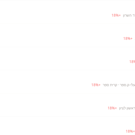
ד השרון
+
%
18
18
%
+
18
עלי-ק.ספר
· קרית ספר
+
%
18
אשון לציון
+
%
18
18
%