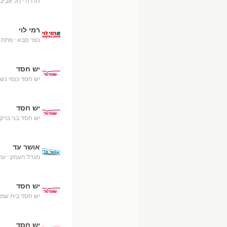
חדרה
· תל אביב
רמי לוי
כפר סבא
· פתח 
יש חסד
יש חסד כנפי נש
יש חסד
יש חסד בני ברק
אושר עד
מגדל העמק
· ער
יש חסד
יש חסד בית שמש
יש חסד