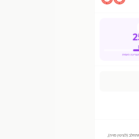
2
קת קקאו מופחתת שומן, מתחלב (לציטין סויה),