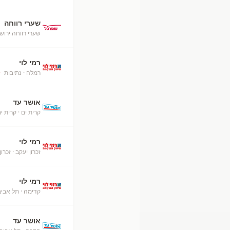
שערי רווחה
שערי רווחה ירוש
רמי לוי
רמלה
· נתיבות
+
אושר עד
קרית ים
· קרית י
רמי לוי
זכרון יעקב
· זכרון
רמי לוי
קדימה
· תל אביב
אושר עד