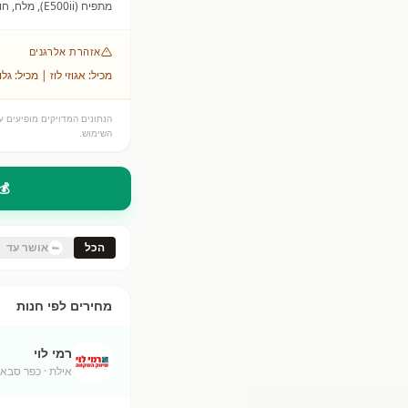
מתפיח (E500ii), מלח, חומרי טעם וריח.
אזהרת אלרגנים
מכיל: אגוזי לוז | מכיל: גל
הנתונים המדויקים מופיעים על
השימוש.
💰
הכל
אושר עד
מחירים לפי חנות
רמי לוי
אילת
· כפר סבא