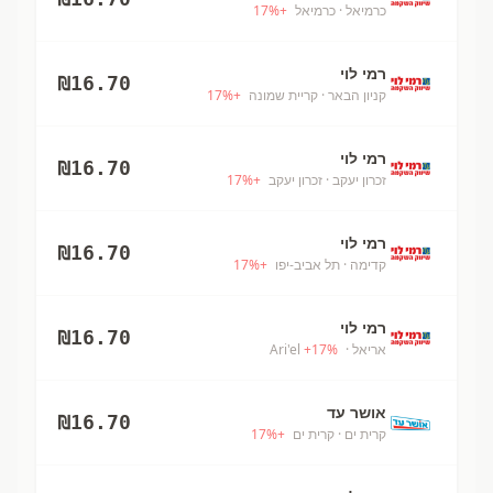
כרמיאל
· כרמיאל
+
%
17
רמי לוי
₪
16.70
קניון הבאר
· קריית שמונה
+
%
17
רמי לוי
₪
16.70
זכרון יעקב
· זכרון יעקב
+
%
17
רמי לוי
₪
16.70
קדימה
· תל אביב-יפו
+
%
17
רמי לוי
₪
16.70
אריאל
· Ari'el
%
17
+
אושר עד
₪
16.70
קרית ים
· קרית ים
+
%
17