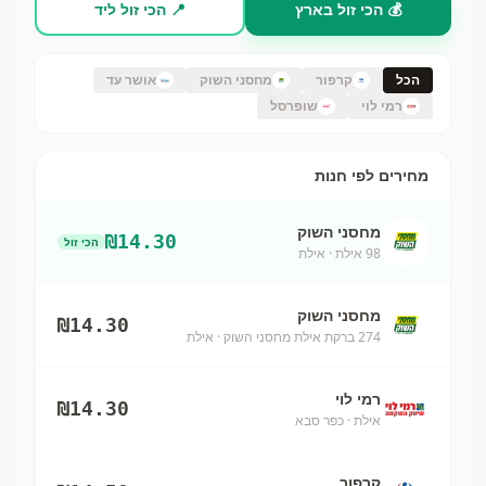
💰 הכי זול בארץ
📍 הכי זול ליד
הכל
קרפור
מחסני השוק
אושר עד
רמי לוי
שופרסל
מחירים לפי חנות
מחסני השוק
₪
14.30
הכי זול
98 אילת
· אילת
מחסני השוק
₪
14.30
274 ברקת אילת מחסני השוק
· אילת
רמי לוי
₪
14.30
אילת
· כפר סבא
קרפור