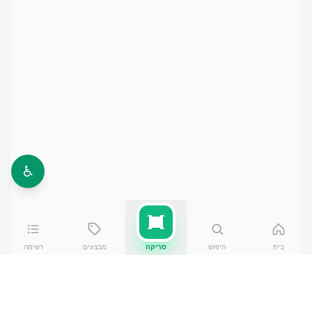
♿
בית
חיפוש
סריקה
מבצעים
רשימה