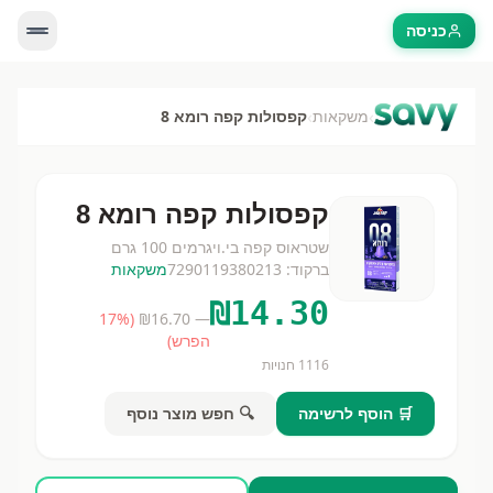
כניסה
›
›
משקאות
קפסולות קפה רומא 8
קפסולות קפה רומא 8
שטראוס קפה בי.וי
גרמים
100 גרם
ברקוד:
7290119380213
משקאות
₪
14.30
17
%
(
16.70
— ₪
הפרש)
1116
חנויות
🛒 הוסף לרשימה
🔍 חפש מוצר נוסף