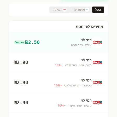
הכל
אושר עד
רמי לוי
מחירים לפי חנות
רמי לוי
₪
2.50
הכי זול
אילת
· כפר סבא
רמי לוי
₪
2.90
באר שבע
· באר שבע
+
%
16
רמי לוי
₪
2.90
קסיטנה
· קרית מלאכי
+
%
16
רמי לוי
₪
2.90
נתניה
· פתח תקווה
+
%
16