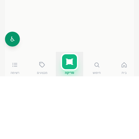
♿
בית
חיפוש
סריקה
מבצעים
רשימה
כמה עולה
שוופס סודה 1.5 ליטר
?
שוופס סודה 1.5 ליטר
עולה בין ₪
2.50
ל-₪
2.90
ברשתות
הסופרמרקט בישראל. המחיר הזול ביותר — ₪
2.50
באילת
— מתוך השוואה של
50
חנויות. הנתונים מבוססים על מאגר