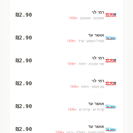
רמי לוי
₪
2.90
אופקים
· אופקים
+
%
16
אושר עד
₪
2.90
מגדל העמק
· ערד
+
%
16
רמי לוי
₪
2.90
אור עקיבא
· חיפה
+
%
16
רמי לוי
₪
2.90
צק פוסט
· חיפה
+
%
16
אושר עד
₪
2.90
קרית ים
· קרית ים
+
%
16
אושר עד
₪
2.90
פתח תקווה - סגולה
· יבנה
+
%
16