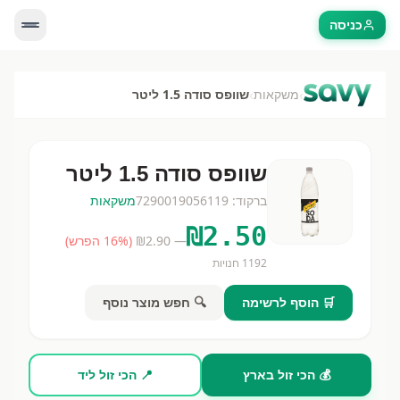
כניסה
›
›
משקאות
שוופס סודה 1.5 ליטר
שוופס סודה 1.5 ליטר
ברקוד:
7290019056119
משקאות
₪
2.50
— ₪
2.90
(
% הפרש)
16
1192
חנויות
🛒 הוסף לרשימה
🔍 חפש מוצר נוסף
💰 הכי זול בארץ
📍 הכי זול ליד