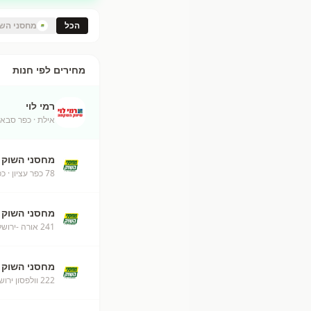
הכל
מחסני הש
מחירים לפי חנות
רמי לוי
אילת
· כפר סבא
מחסני השוק
78 כפר עציון
· כפ
מחסני השוק
241 אורה -ירושלים
מחסני השוק
222 וולפסון ירושלים