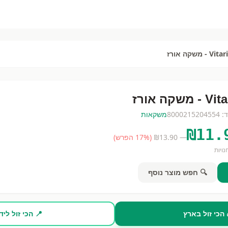
Vit - משקה אורז
- משקה אורז
ד:
8000215204554
משקאות
₪
11.
— ₪
13.90
(
% הפרש)
17
ויות
🔍 חפש מוצר נוסף
 הכי זול בארץ
📍 הכי זול ליד