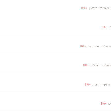
· מודיעין
+
%
8
ה
+
%
8
· גבעז זאב
+
%
8
· ירושלים
+
%
8
· רחובות
+
%
8
ם
+
%
8