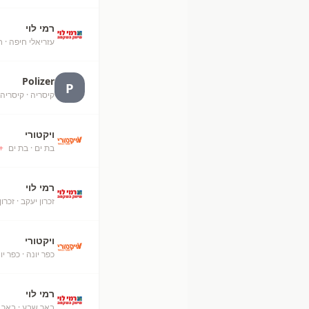
רמי לוי
עזריאלי חיפה
· ח
Polizer
P
קיסריה
· קיסריה
ויקטורי
בת ים
· בת ים
+
רמי לוי
זכרון יעקב
· זכרון
ויקטורי
כפר יונה
· כפר יו
רמי לוי
באר שבע
· באר 