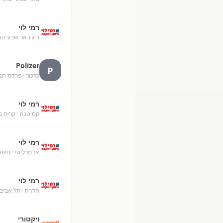
רמי לוי
ביג באר שבע ה
Polizer
P
כרכור
· פרדס חנה
רמי לוי
קסיטנה
· קרית מ
רמי לוי
אדמרליטי
· חיפה
רמי לוי
חדרה
· תל אביב
ויקטורי