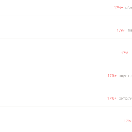
שלים
+
%
17
וה
+
%
17
17
%
+
ח תקווה
+
%
17
ית מלאכי
+
%
17
17
%