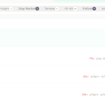
וק
Polizer
רמי לוי
שופרסל
Stop Market
ויקטורי
S
P
ר עציון
+
%
7
· ירושלים
+
%
8
· ירושלים
+
%
8