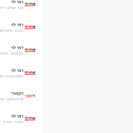
רמי לוי
כנפי נשרים
· ירו
רמי לוי
נתניה
· פתח תקו
רמי לוי
צק פוסט
· חיפה
רמי לוי
יהלום נתניה
· פת
ויקטורי
קרית מלאכי
· קר
רמי לוי
נהריה
· נהריה
+