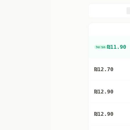
₪
11.90
הכי זול
₪
12.70
₪
12.90
₪
12.90