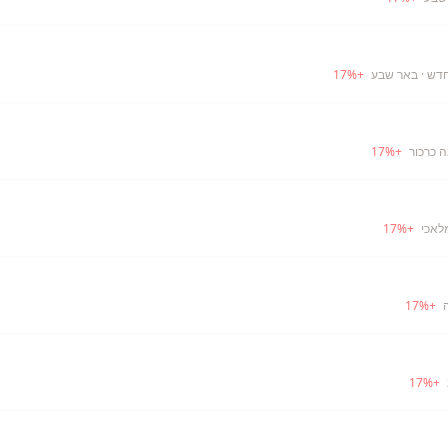
חדש
· באר שבע
+
%
17
 כרכור
+
%
17
לאכי
+
%
17
17
%
+
17
%
+