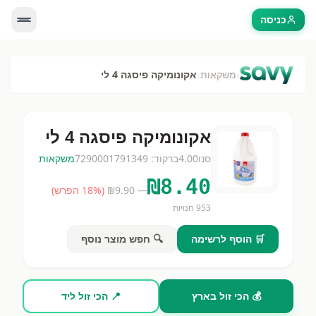
כניסה
›
›
משקאות
אקונומיקה פיסגה 4 לי
אקונומיקה פיסגה 4 לי
סנו
4.00
ברקוד:
7290001791349
משקאות
₪
8.40
— ₪
9.90
(
% הפרש)
18
953
חנויות
🛒 הוסף לרשימה
🔍 חפש מוצר נוסף
💰 הכי זול בארץ
📍 הכי זול ליד