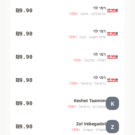
רמי לוי
₪
9.90
אדמרליטי
· חיפה
+
%
18
רמי לוי
₪
9.90
פתח תקווה
· יבנה
+
%
18
רמי לוי
₪
9.90
רמלה
· נתיבות
+
%
18
רמי לוי
₪
9.90
כרמיאל
· כרמיאל
+
%
18
Keshet Taamim
K
₪
9.90
גבעת רם
· כרמיאל
+
%
18
Zol Vebegadol
Z
₪
9.90
אשדוד
· אשדוד
+
%
18