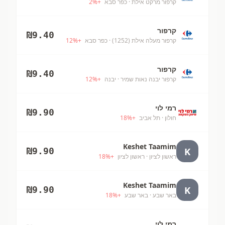
קרפור מרקט אילת
· כפר סבא
+
%
2
קרפור
₪
9.40
קרפור מעלה אילת (1252)
· כפר סבא
+
%
12
קרפור
₪
9.40
קרפור יבנה נאות שמיר
· יבנה
+
%
12
רמי לוי
₪
9.90
חולון
· תל אביב
+
%
18
Keshet Taamim
K
₪
9.90
ראשון לציון
· ראשון לציון
+
%
18
Keshet Taamim
K
₪
9.90
באר שבע
· באר שבע
+
%
18
רמי לוי