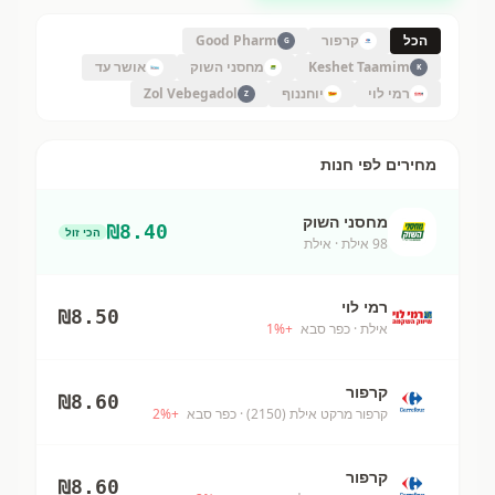
הכל
קרפור
Good Pharm
G
Keshet Taamim
מחסני השוק
אושר עד
K
רמי לוי
יוחננוף
Zol Vebegadol
Z
מחירים לפי חנות
מחסני השוק
₪
8.40
הכי זול
98 אילת
· אילת
רמי לוי
₪
8.50
אילת
· כפר סבא
+
%
1
קרפור
₪
8.60
קרפור מרקט אילת (2150)
· כפר סבא
+
%
2
קרפור
₪
8.60