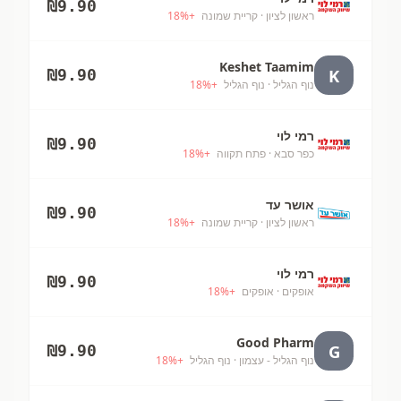
₪
9.90
ראשון לציון
· קריית שמונה
+
%
18
Keshet Taamim
K
₪
9.90
נוף הגליל
· נוף הגליל
+
%
18
רמי לוי
₪
9.90
כפר סבא
· פתח תקווה
+
%
18
אושר עד
₪
9.90
ראשון לציון
· קריית שמונה
+
%
18
רמי לוי
₪
9.90
אופקים
· אופקים
+
%
18
Good Pharm
G
₪
9.90
נוף הגליל - עצמון
· נוף הגליל
+
%
18