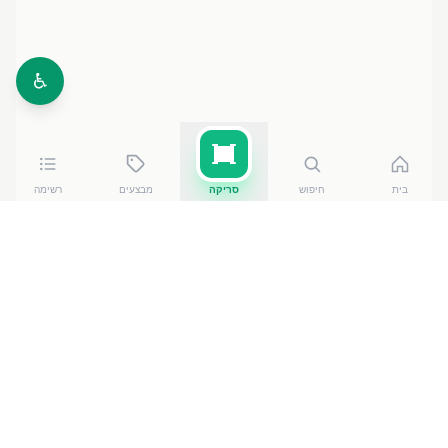
♿
בית
חיפוש
סריקה
מבצעים
רשימה
כמה עולה
אקונומיקה פיסגה 4 לי
?
אקונומיקה פיסגה 4 לי
של סנו
עולה בין ₪
8.40
ל-₪
9.90
ברשתות הסופרמרקט בישראל. המחיר הזול ביותר — ₪
8.40
ב98 אילת
— מתוך השוואה של
50
חנויות. הנתונים
מבוססים על מאגר שקיפות המחירים הממשלתי, נכון ל-
6
באוגוסט 2026
.