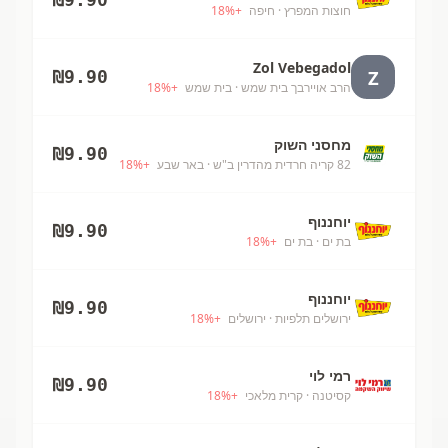
חוצות המפרץ
· חיפה
+
%
18
Zol Vebegadol
Z
₪
9.90
הרב אויירבך בית שמש
· בית שמש
+
%
18
מחסני השוק
₪
9.90
82 קריה חרדית מהדרין ב"ש
· באר שבע
+
%
18
יוחננוף
₪
9.90
בת ים
· בת ים
+
%
18
יוחננוף
₪
9.90
ירושלים תלפיות
· ירושלים
+
%
18
רמי לוי
₪
9.90
קסיטנה
· קרית מלאכי
+
%
18