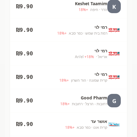
Keshet Taamim
K
₪
9.90
הדר
· חיפה
+
%
18
רמי לוי
₪
9.90
רמת בית שמש
· כפר סבא
+
%
18
רמי לוי
₪
9.90
אריאל
· Ari'el
%
18
+
רמי לוי
₪
9.90
קרית שמונה
· הוד השרון
+
%
18
Good Pharm
G
₪
9.90
רחובות - הרצל
· רחובות
+
%
18
אושר עד
₪
9.90
קרית אונו
· כפר סבא
+
%
18