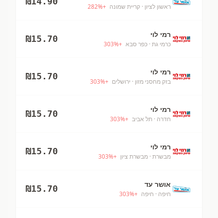
₪
14.90
ראשון לציון
· קריית שמונה
+
%
282
רמי לוי
₪
15.70
כרמי גת
· כפר סבא
+
%
303
רמי לוי
₪
15.70
בזק מחסני מזון
· ירושלים
+
%
303
רמי לוי
₪
15.70
חדרה
· תל אביב
+
%
303
רמי לוי
₪
15.70
מבשרת
· מבשרת ציון
+
%
303
אושר עד
₪
15.70
חיפה
· חיפה
+
%
303