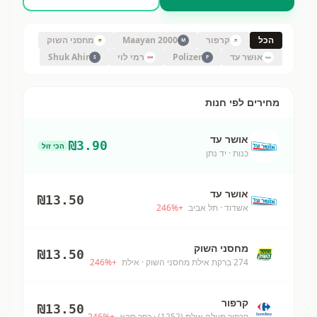
הכל
קרפור
Maayan 2000
מחסני השוק
M
אושר עד
Polizer
רמי לוי
Shuk Ahir
S
P
מחירים לפי חנות
אושר עד
₪
3.90
הכי זול
כנות
· יד נתן
אושר עד
₪
13.50
אשדוד
· תל אביב
+
%
246
מחסני השוק
₪
13.50
274 ברקת אילת מחסני השוק
· אילת
+
%
246
קרפור
₪
13.50
קרפור מעלה אילת (1252)
· כפר סבא
+
%
246