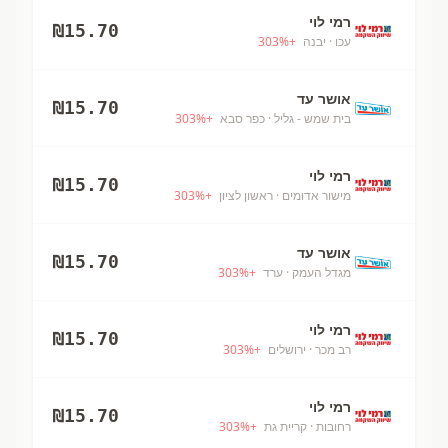
רמי לוי
₪
15.70
עכו
· יבנה
+
%
303
אושר עד
₪
15.70
בית שמש - גליל
· כפר סבא
+
%
303
רמי לוי
₪
15.70
מישור אדומים
· ראשון לציון
+
%
303
אושר עד
₪
15.70
מגדל העמק
· ערד
+
%
303
רמי לוי
₪
15.70
רב מכר
· ירושלים
+
%
303
רמי לוי
₪
15.70
רחובות
· קריית גת
+
%
303