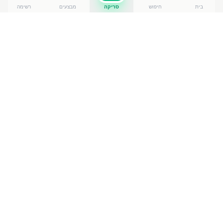
בית
חיפוש
סריקה
מבצעים
רשימה
כמה עולה
עמבה 250 גר
?
עמבה 250 גר
של תבליני יוחאי ביטון
עולה בין ₪
3.90
ל-₪
15.70
ברשתות הסופרמרקט בישראל. המחיר הזול ביותר
— ₪
3.90
בכנות
— מתוך השוואה של
50
חנויות. הנתונים
מבוססים על מאגר שקיפות המחירים הממשלתי, נכון ל-
9
באוגוסט 2026
.
מוצרים דומים
בירקות ופירות
תפוציפס קראנצ'
₪
3.00