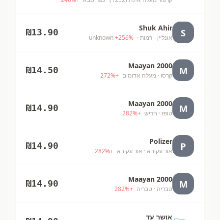
Shuk Ahir
S
₪
13.90
אונליין - רמות
· unknown
%
256
+
Maayan 2000
M
₪
14.50
קרסו
· מעלה אדומים
+
%
272
Maayan 2000
M
₪
14.90
טופז
· חריש
+
%
282
Polizer
P
₪
14.90
אור עקיבא
· אור עקיבא
+
%
282
Maayan 2000
M
₪
14.90
טבריה
· טבריה
+
%
282
אושר עד