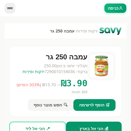
כניסה
›
›
ירקות ופירות
עמבה 250 גר
עמבה 250 גר
תבליני יוחאי ביטון
250.00
ברקוד:
7290010154036
ירקות ופירות
₪
3.90
— ₪
15.70
(
% הפרש)
303
369
חנויות
🛒 הוסף לרשימה
🔍 חפש מוצר נוסף
💰 הכי זול בארץ
📍 הכי זול ליד