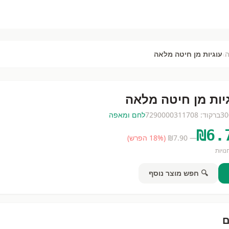
›
עוגיות מן חיטה מלאה
יות מן חיטה מלאה
30
ברקוד:
7290000311708
לחם ומאפה
₪
6.
— ₪
7.90
(
% הפרש)
18
ויות
🔍 חפש מוצר נוסף
ם