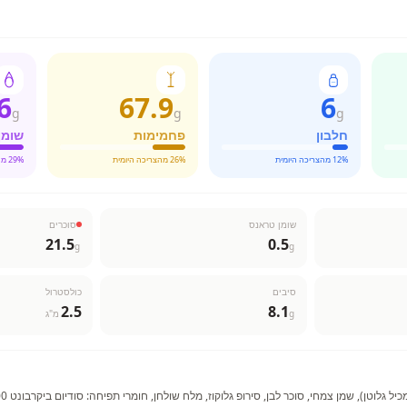
6
67.9
6
g
g
g
חלבון
פחמימות
שומן
% מהצריכה היומית
12
% מהצריכה היומית
26
% מהצריכה היומית
29
שומן טראנס
סוכרים
21.5
0.5
g
g
סיבים
כולסטרול
2.5
8.1
g
מ"ג