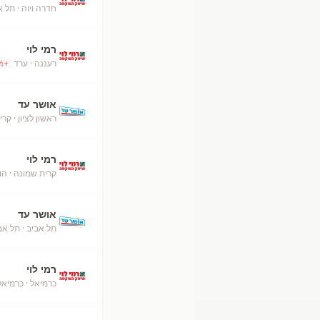
חדרה ויוה
· תל א
רמי לוי
רעננה
· ערד
+
%
אושר עד
ראשון לציון
· קרי
רמי לוי
קרית שמונה
· הו
אושר עד
תל אביב
· תל אב
רמי לוי
כרמיאל
· כרמיאל