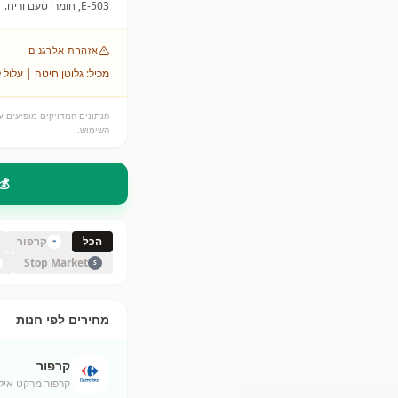
E-503, חומרי טעם וריח.
אזהרת אלרגנים
מכיל: גלוטן חיטה | עלול 
הנתונים המדויקים מופיעים על
השימוש.
💰
הכל
קרפור
Stop Market
S
מחירים לפי חנות
קרפור
קרפור מרקט אילת (50