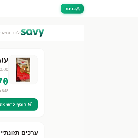
כניסה
›
לחם ומאפה
עוג
0.00
70
848
חנ
🛒 הוסף לרשימה
ערכים תזונתיי