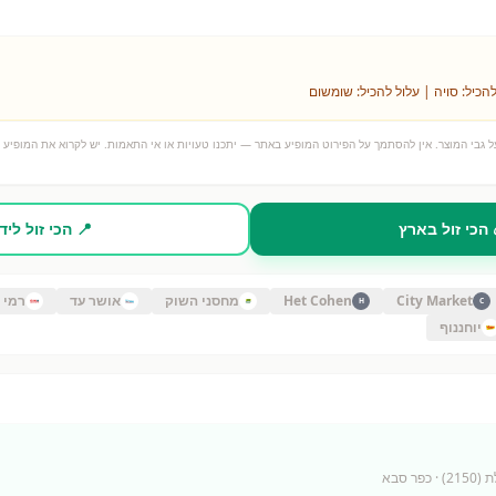
להכיל: סויה | עלול להכיל: שומשום
 גבי המוצר. אין להסתמך על הפירוט המופיע באתר — יתכנו טעויות או אי התאמות. יש לקרוא את המופיע ע
 הכי זול בארץ
📍 הכי זול ליד
City Market
Het Cohen
מחסני השוק
אושר עד
רמי ל
H
C
יוחננוף
21)
· כפר סבא