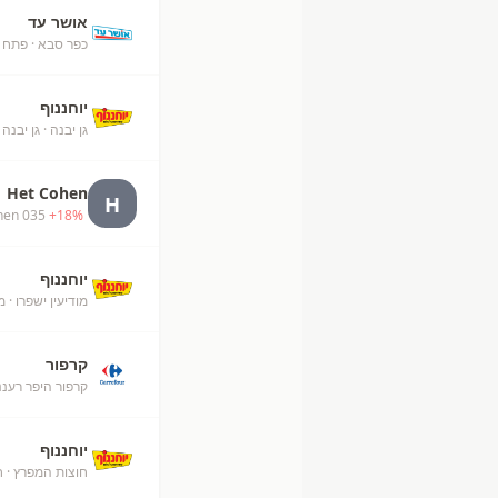
אושר עד
כפר סבא
· פתח 
יוחננוף
גן יבנה
· גן יבנה
Het Cohen
H
hen 035
+
18
%
יוחננוף
מודיעין ישפרו
· מ
קרפור
קרפור היפר רעננ
יוחננוף
חוצות המפרץ
· ח