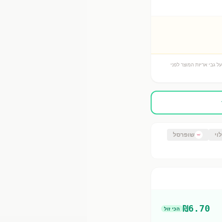
ל גבי אריזת המוצר לפני
וי
שופרסל
₪
6.70
הכי זול