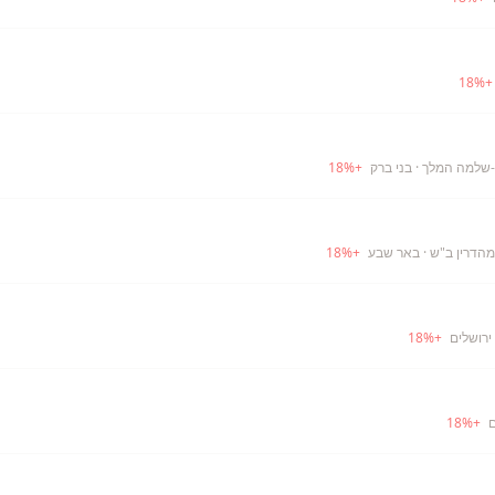
18
%
-שלמה המלך
· בני ברק
+
%
18
· באר שבע
+
%
18
ירושלים
+
%
18
ם
+
%
18