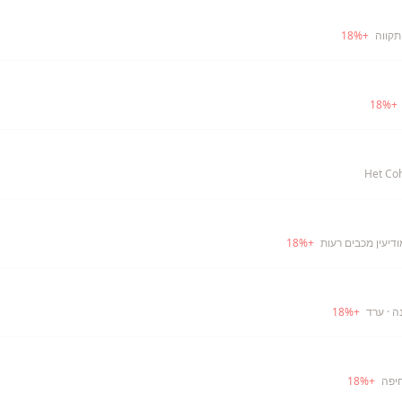
תקווה
+
%
18
18
%
+
Het Co
ודיעין מכבים רעות
+
%
18
ה
· ערד
+
%
18
יפה
+
%
18