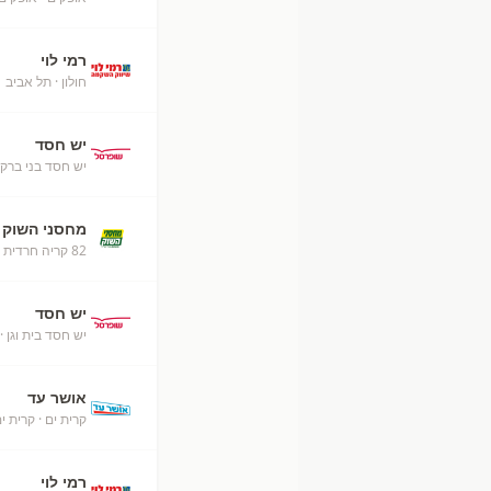
רמי לוי
חולון
· תל אביב
+
יש חסד
יש חסד בני ברק
מחסני השוק
82 קריה חרדית מהדרין ב"ש
יש חסד
יש חסד בית וגן
· 
אושר עד
קרית ים
· קרית י
רמי לוי