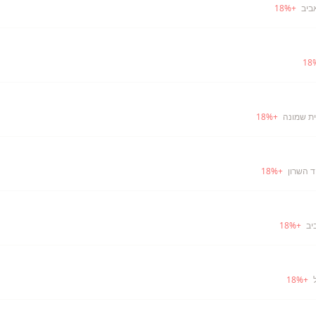
ביב
+
%
18
18
ית שמונה
+
%
18
ד השרון
+
%
18
יב
+
%
18
18
%
+