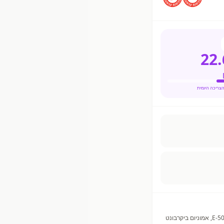
22.
קמח חיטה מלאה 55% (מכיל גלוטן), שמן צמחי, סוכר לבן, סירופ גלוקוז, מלח שולחן, חומרי תפיחה: סודיום ביקרבונט E-500, אמוניום ביקרבונט