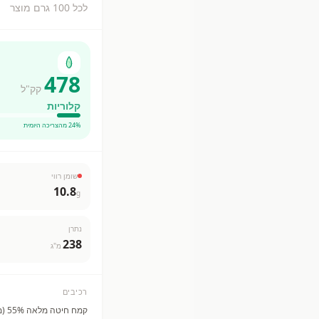
לכל 100 גרם מוצר
478
קק"ל
קלוריות
% מהצריכה היומית
24
שומן רווי
10.8
g
נתרן
238
מ"ג
רכיבים