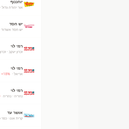
יוחננוף
אור יהודה גדול
· 
יש חסד
יש חסד אשדוד
·
רמי לוי
זכרון יעקב
· זכרון
רמי לוי
אריאל
· Ari'el
%
18
+
רמי לוי
נהריה
· נהריה
+
אושר עד
קרית אונו
· כפר 