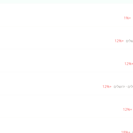
1
%
+
שלים
+
%
12
12
%
לים
· ירושלים
+
%
12
12
%
+
18
%
+