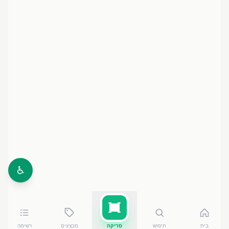
♿
בית
חיפוש
סריקה
מבצעים
רשימה