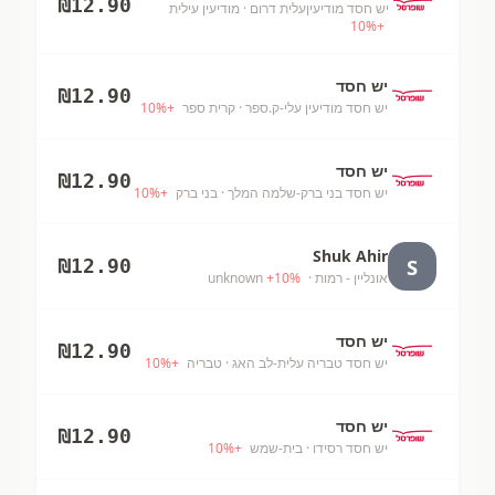
₪
12.90
יש חסד מודיעיןעלית דרום
· מודיעין עילית
10
%
+
יש חסד
₪
12.90
יש חסד מודיעין עלי-ק.ספר
· קרית ספר
+
%
10
יש חסד
₪
12.90
יש חסד בני ברק-שלמה המלך
· בני ברק
+
%
10
Shuk Ahir
S
₪
12.90
אונליין - רמות
· unknown
%
10
+
יש חסד
₪
12.90
יש חסד טבריה עלית-לב האג
· טבריה
+
%
10
יש חסד
₪
12.90
יש חסד רסידו
· בית-שמש
+
%
10