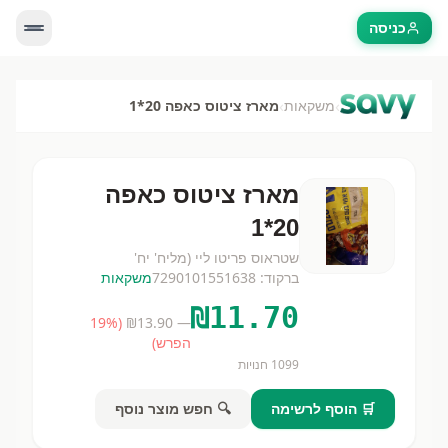
כניסה
›
›
משקאות
מארז ציטוס כאפה 20*1
מארז ציטוס כאפה
20*1
שטראוס פריטו ליי (מל
יח'
יח'
ברקוד:
7290101551638
משקאות
₪
11.70
19
%
(
13.90
— ₪
הפרש)
1099
חנויות
🛒 הוסף לרשימה
🔍 חפש מוצר נוסף