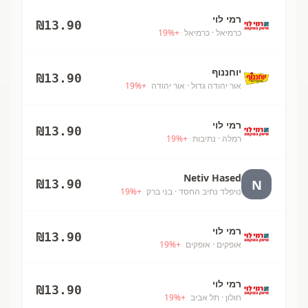
רמי לוי
₪
13.90
כרמיאל
· כרמיאל
+
%
19
יוחננוף
₪
13.90
אור יהודה גדול
· אור יהודה
+
%
19
רמי לוי
₪
13.90
רמלה
· נתיבות
+
%
19
Netiv Hased
N
₪
13.90
נויפלד נתיב החסד
· בני ברק
+
%
19
רמי לוי
₪
13.90
אופקים
· אופקים
+
%
19
רמי לוי
₪
13.90
חולון
· תל אביב
+
%
19