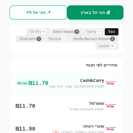
💰 הכי זול בארץ
📍 הכי זול ליד
הכל
קרפור
Netiv Hased
רמי לוי
N
Shefa Barcart Ashem
שופרסל
Shuk Ahir
S
S
יוחננוף
מחירים לפי חנות
Cash&Carry
₪
11.70
הכי זול
המפיץ סיטונאות באר שבע
· באר שבע
שופרסל
₪
11.70
המפיץ סיטונאות אשדוד
שערי רווחה
₪
11.90
שערי רווחה ירושלים
· ירושלים
+
%
2