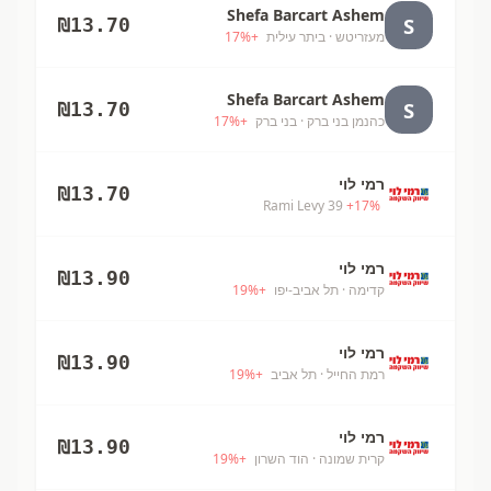
Shefa Barcart Ashem
S
₪
13.70
מעזריטש
· ביתר עילית
+
%
17
Shefa Barcart Ashem
S
₪
13.70
כהנמן בני ברק
· בני ברק
+
%
17
רמי לוי
₪
13.70
Rami Levy 39
+
17
%
רמי לוי
₪
13.90
קדימה
· תל אביב-יפו
+
%
19
רמי לוי
₪
13.90
רמת החייל
· תל אביב
+
%
19
רמי לוי
₪
13.90
קרית שמונה
· הוד השרון
+
%
19