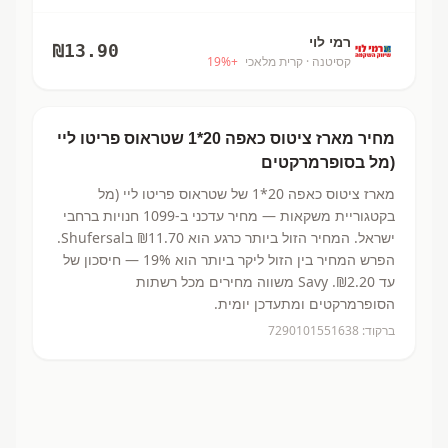
רמי לוי
₪
13.90
קסיטנה
· קרית מלאכי
+
%
19
מחיר
מארז ציטוס כאפה 20*1
שטראוס פריטו ליי
(מל
בסופרמרקטים
מארז ציטוס כאפה 20*1
של שטראוס פריטו ליי (מל
בקטגוריית משקאות
— מחיר עדכני ב-
1099
חנויות ברחבי
ישראל.
המחיר הזול ביותר כרגע הוא ₪11.70
בShufersal.
הפרש המחיר בין הזול ליקר ביותר הוא 19% — חיסכון של
עד ₪2.20.
Savy משווה מחירים מכל רשתות
הסופרמרקטים ומתעדכן יומית.
ברקוד:
7290101551638