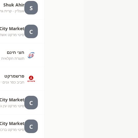
Shuk Ahir
S
אונליין - קרית גת
City Market
C
סיטי מרקט אשדוד, י"ג
חצי חינם
תוצרת חקלאית ש
פרשמרקט
חביב כפר גנים
· 
City Market
C
סיטי מרקט עין גנים, עין 
City Market
C
סיטי מרקט ברכאל חו