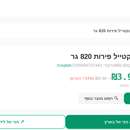
קטייל פירות 820 גר
ייל פירות 820 גר
ו
480.00
ברקוד:
7290004737443
משקאות
₪
3.
— ₪
9.90
(
% הפרש)
154
חנויות
🔍 חפש מוצר נוסף
 הכי זול בארץ
📍 הכי זול ליד