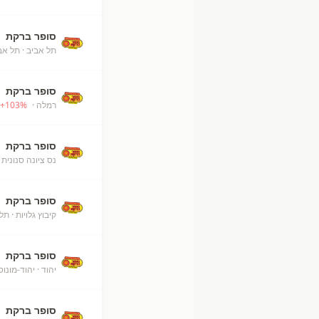
סופר ברקת
תל אביב
· תל אבי
סופר ברקת
רמלה
· unknown
%
103
+
סופר ברקת
נס ציונה סנונית
·
סופר ברקת
קיבוץ גלויות
· תל 
סופר ברקת
יהוד
· יהוד-מונוסו
סופר ברקת