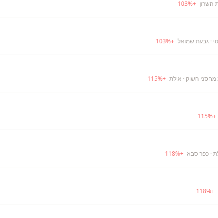
 השרון
+
%
103
י
· גבעת שמואל
+
%
103
· אילת
+
%
115
115
%
+
ת
· כפר סבא
+
%
118
118
%
+