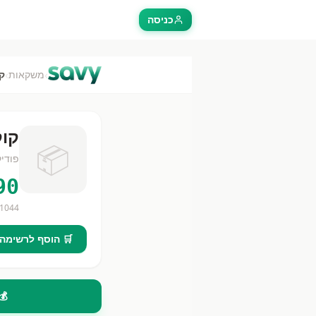
כניסה
›
›
משקאות
קו
קוקט
📦
פודיק
90
1044
🛒 הוסף לרשימה
💰