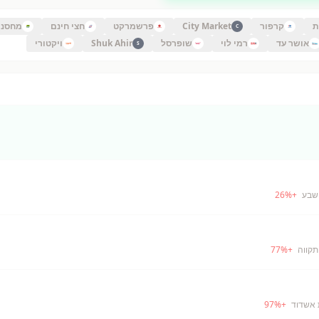
ת
קרפור
City Market
פרשמרקט
חצי חינם
מחסני
C
אושר עד
רמי לוי
שופרסל
Shuk Ahir
ויקטורי
S
שבע
+
%
26
תקווה
+
%
77
 אשדוד
+
%
97