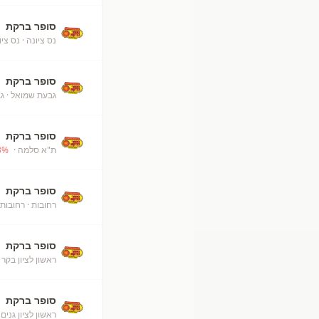
סופר ברקת
נס ציונה
· נס ציו
סופר ברקת
גבעת שמואל
· ג
סופר ברקת
ת"א סלמה
· unknown
%
3
סופר ברקת
רחובות
· רחובות
סופר ברקת
ראשון לציון בקר
·
סופר ברקת
ראשון לציון גנים
·