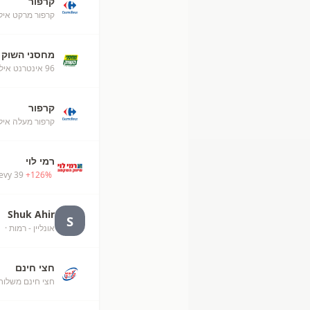
קרפור
קרפור מרקט אילת (50
מחסני השוק
96 אינטרנט אילת
קרפור
קרפור מעלה אילת (52
רמי לוי
evy 39
+
126
%
Shuk Ahir
S
אונליין - רמות
· unknown
חצי חינם
חצי חינם משלוח