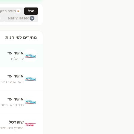
הכל
סופר ברק
Netiv Hased
N
מחירים לפי חנות
אושר עד
עד הלום
אושר עד
באר שבע
· באר 
אושר עד
כפר סבא
· פתח 
שופרסל
המפיץ סיטונאות