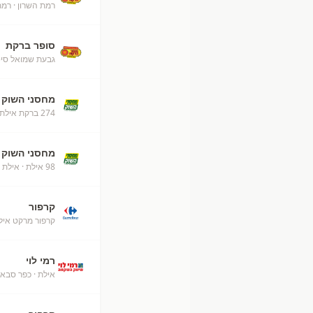
רמת השרון
· רמת
סופר ברקת
גבעת שמואל סיט
מחסני השוק
274 ברקת אילת מחסני השוק
מחסני השוק
98 אילת
· אילת
קרפור
קרפור מרקט איל
רמי לוי
אילת
· כפר סבא